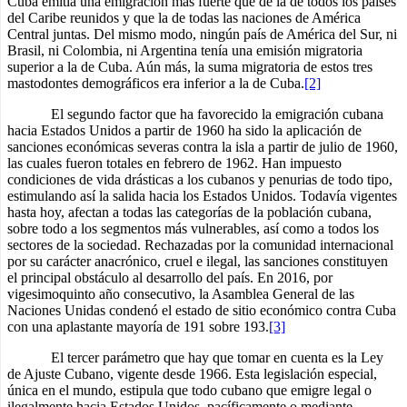
Cuba emitía una emigración más fuerte que de la de todos los países
del Caribe reunidos y que la de todas las naciones de América
Central juntas. Del mismo modo, ningún país de América del Sur, ni
Brasil, ni Colombia, ni Argentina tenía una emisión migratoria
superior a la de Cuba. Aún más, la suma migratoria de estos tres
mastodontes demográficos era inferior a la de Cuba.
[2]
El segundo factor que ha favorecido la emigración cubana
hacia Estados Unidos a partir de 1960 ha sido la aplicación de
sanciones económicas severas contra la isla a partir de julio de 1960,
las cuales fueron totales en febrero de 1962. Han impuesto
condiciones de vida drásticas a los cubanos y penurias de todo tipo,
estimulando así la salida hacia los Estados Unidos. Todavía vigentes
hasta hoy, afectan a todas las categorías de la población cubana,
sobre todo a los segmentos más vulnerables, así como a todos los
sectores de la sociedad. Rechazadas por la comunidad internacional
por su carácter anacrónico, cruel e ilegal, las sanciones constituyen
el principal obstáculo al desarrollo del país. En 2016, por
vigesimoquinto año consecutivo, la Asamblea General de las
Naciones Unidas condenó el estado de sitio económico contra Cuba
con una aplastante mayoría de 191 sobre 193.
[3]
El tercer parámetro que hay que tomar en cuenta es la Ley
de Ajuste Cubano, vigente desde 1966. Esta legislación especial,
única en el mundo, estipula que todo cubano que emigre legal o
ilegalmente hacia Estados Unidos, pacíficamente o mediante