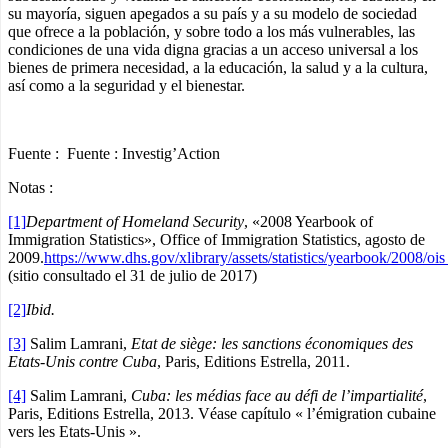
su mayoría, siguen apegados a su país y a su modelo de sociedad
que ofrece a la población, y sobre todo a los más vulnerables, las
condiciones de una vida digna gracias a un acceso universal a los
bienes de primera necesidad, a la educación, la salud y a la cultura,
así como a la seguridad y el bienestar.
Fuente :
Fuente : Investig’Action
Notas :
[1]
Department of Homeland Security
, «2008 Yearbook of
Immigration Statistics», Office of Immigration Statistics, agosto de
2009.
https://www.dhs.gov/xlibrary/assets/statistics/yearbook/2008/o
(sitio consultado el 31 de julio de 2017)
[2]
Ibid.
[3]
Salim Lamrani,
Etat de siège: les sanctions économiques des
Etats-Unis contre Cuba
, Paris, Editions Estrella, 2011.
[4]
Salim Lamrani,
Cuba: les médias face au défi de l’impartialité
,
Paris, Editions Estrella, 2013. Véase capítulo « l’émigration cubaine
vers les Etats-Unis ».