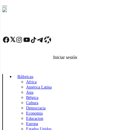
Skip
to
main
content
Facebook
Twitter
Instagram
YouTube
TikTok
Telegram
Enlace
Iniciar sesión
Rúbricas
Africa
América Latina
Asia
Bélgica
Cultura
Democracia
Economia
Educacion
Europa
Estados Unidos