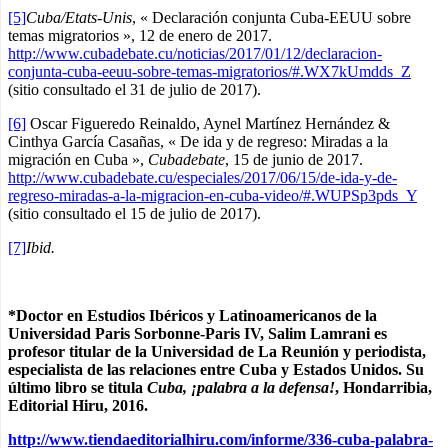
[5]
Cuba/Etats-Unis
, « Declaración conjunta Cuba-EEUU sobre
temas migratorios », 12 de enero de 2017.
http://www.cubadebate.cu/noticias/2017/01/12/declaracion-
conjunta-cuba-eeuu-sobre-temas-migratorios/#.WX7kUmdds_Z
(sitio consultado el 31 de julio de 2017).
[6]
Oscar Figueredo Reinaldo, Aynel Martínez Hernández &
Cinthya García Casañas, « De ida y de regreso: Miradas a la
migración en Cuba »,
Cubadebate
, 15 de junio de 2017.
http://www.cubadebate.cu/especiales/2017/06/15/de-ida-y-de-
regreso-miradas-a-la-migracion-en-cuba-video/#.WUPSp3pds_Y
(sitio consultado el 15 de julio de 2017).
[7]
Ibid.
*Doctor en Estudios Ibéricos y Latinoamericanos de la
Universidad Paris
Sorbonne
-Paris IV,
Salim
Lamrani
es
profesor titular de la Universidad de La Reunión y periodista,
especialista de las relaciones entre Cuba y Estados Unidos.
Su
último libro se titula
Cuba, ¡palabra a la defensa!
,
Hondarribia
,
Editorial
Hiru
, 2016.
http://www.tiendaeditorialhiru.com/informe/336-cuba-palabra-