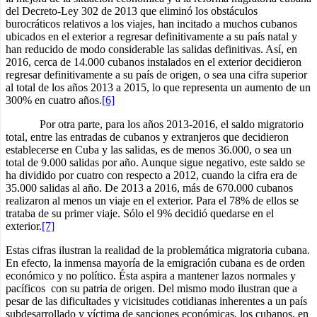
del Decreto-Ley 302 de 2013 que eliminó los obstáculos
burocráticos relativos a los viajes, han incitado a muchos cubanos
ubicados en el exterior a regresar definitivamente a su país natal y
han reducido de modo considerable las salidas definitivas. Así, en
2016, cerca de 14.000 cubanos instalados en el exterior decidieron
regresar definitivamente a su país de origen, o sea una cifra superior
al total de los años 2013 a 2015, lo que representa un aumento de un
300% en cuatro años.
[6]
Por otra parte, para los años 2013-2016, el saldo migratorio
total, entre las entradas de cubanos y extranjeros que decidieron
establecerse en Cuba y las salidas, es de menos 36.000, o sea un
total de 9.000 salidas por año. Aunque sigue negativo, este saldo se
ha dividido por cuatro con respecto a 2012, cuando la cifra era de
35.000 salidas al año. De 2013 a 2016, más de 670.000 cubanos
realizaron al menos un viaje en el exterior. Para el 78% de ellos se
trataba de su primer viaje. Sólo el 9% decidió quedarse en el
exterior.
[7]
Estas cifras ilustran la realidad de la problemática migratoria cubana.
En efecto, la inmensa mayoría de la emigración cubana es de orden
económico y no político. Ésta aspira a mantener lazos normales y
pacíficos con su patria de origen. Del mismo modo ilustran que a
pesar de las dificultades y vicisitudes cotidianas inherentes a un país
subdesarrollado y víctima de sanciones económicas, los cubanos, en