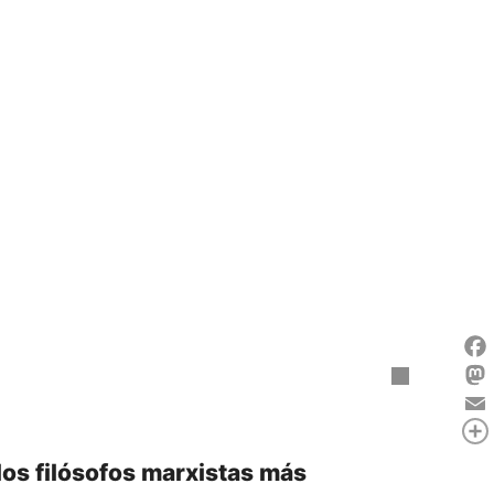
Fac
Mas
Ema
Com
los filósofos marxistas más