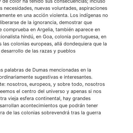
 de color ha tenido sus consecuencias; incluso
as necesidades, nuevas voluntades, aspiraciones
amente en una acción violenta. Los indígenas no
liberarse de la ignorancia, demostrar que
 se comprueba en Argelia, también aparece en
cionalista hindú, en Goa, colonia portuguesa, en
s las colonias europeas, allá dondequiera que la
l desarrollo de las razas y pueblos
las palabras de Dumas mencionadas en la
ordinariamente sugestivas e interesantes.
e: nosotros, europeos, y sobre todo, nosotros
eemos el centro del universo y apenas si nos
ra vieja esfera continental, hay grandes
sarrollan acontecimientos que podrán tener
ra de las colonias sobrevendrá tras la guerra