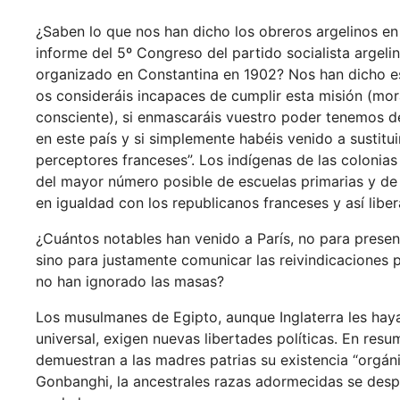
¿Saben lo que nos han dicho los obreros argelinos en
informe del 5º Congreso del partido socialista argelin
organizado en Constantina en 1902? Nos han dicho es
os consideráis incapaces de cumplir esta misión (moral
consciente), si enmascaráis vuestro poder tenemos d
en este país y si simplemente habéis venido a sustitu
perceptores franceses”. Los indígenas de las colonias
del mayor número posible de escuelas primarias y de
en igualdad con los republicanos franceses y así libe
¿Cuántos notables han venido a París, no para presen
sino para justamente comunicar las reivindicaciones 
no han ignorado las masas?
Los musulmanes de Egipto, aunque Inglaterra les haya
universal, exigen nuevas libertades políticas. En resu
demuestran a las madres patrias su existencia “orgánic
Gonbanghi, la ancestrales razas adormecidas se despie