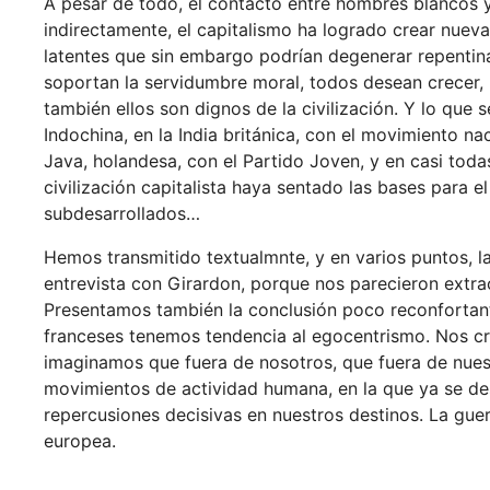
A pesar de todo, el contacto entre hombres blancos y
indirectamente, el capitalismo ha logrado crear nuev
latentes que sin embargo podrían degenerar repentin
soportan la servidumbre moral, todos desean crecer, 
también ellos son dignos de la civilización. Y lo que
Indochina, en la India británica, con el movimiento na
Java, holandesa, con el Partido Joven, y en casi toda
civilización capitalista haya sentado las bases para e
subdesarrollados…
Hemos transmitido textualmnte, y en varios puntos, 
entrevista con Girardon, porque nos parecieron extra
Presentamos también la conclusión poco reconfortant
franceses tenemos tendencia al egocentrismo. Nos cr
imaginamos que fuera de nosotros, que fuera de nuest
movimientos de actividad humana, en la que ya se de
repercusiones decisivas en nuestros destinos. La guer
europea.