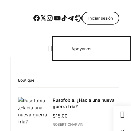
Facebook
Twitter
Instagram
YouTube
TikTok
Telegram
Enlace
Iniciar sesión
Search everything...
Apoyanos
Boutique
ebook
Rusofobia. ¿Hacia una nueva
todon
guerra fría?
il
$
15.00
partir
ROBERT CHARVIN