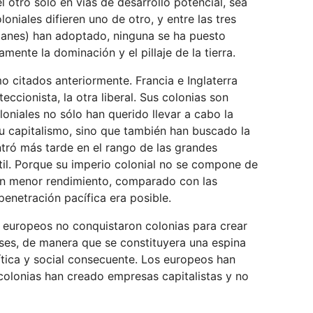
l otro sólo en vías de desarrollo potencial, sea
niales difieren uno de otro, y entre las tres
emanes) han adoptado, ninguna se ha puesto
mente la dominación y el pillaje de la tierra.
 citados anteriormente. Francia e Inglaterra
eccionista, la otra liberal. Sus colonias son
oniales no sólo han querido llevar a cabo la
u capitalismo, sino que también han buscado la
entró más tarde en el rango de las grandes
til. Porque su imperio colonial no se compone de
on menor rendimiento, comparado con las
penetración pacífica era posible.
s europeos no conquistaron colonias para crear
aíses, de manera que se constituyera una espina
ítica y social consecuente. Los europeos han
colonias han creado empresas capitalistas y no