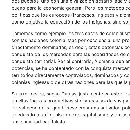
dos pueblos, uno con una civilización desarrollada y e
bueno para la economía general. Pero los métodos colo
políticas que los europeos (franceses, ingleses y al
como objetivo la educación de los indígenas, sino sola
Tomemos como ejemplo los tres casos de colonialismo
son las naciones colonialistas por excelencia, una prot
directamente dominadas, es decir, estas potencias col
conquista de los mercados para las necesidades de s
conquista territorial. Por el contrario, Alemania que 
potencias, se ha contentado con la conquista mercan
territorios directamente controlados, dominados y c
colonias inglesas o de otras naciones para las que la 
Su error reside, según Dumas, justamente en esto: lo
en ellas fuerzas productivas similares a las de sus p
dorsal económica que hiciese crear una actividad pol
obedecido a un impulso de sus capitalismos y en las 
una sociedad capitalista.