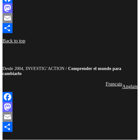
Facebook
Mastodon
Email
Compartir
Back to top
Desde 2004, INVESTIG’ACTION /
Comprender el mundo para
cambiarlo
Français
Anglais
Facebook
Mastodon
Email
Compartir