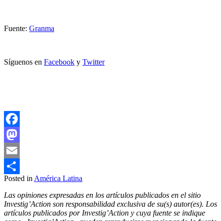
Fuente:
Granma
Síguenos en
Facebook
y
Twitter
Facebook
Mastodon
Email
Posted in
América Latina
Compartir
Las opiniones expresadas en los artículos publicados en el sitio
Investig’Action son responsabilidad exclusiva de su(s) autor(es). Los
artículos publicados por Investig’Action y cuya fuente se indique