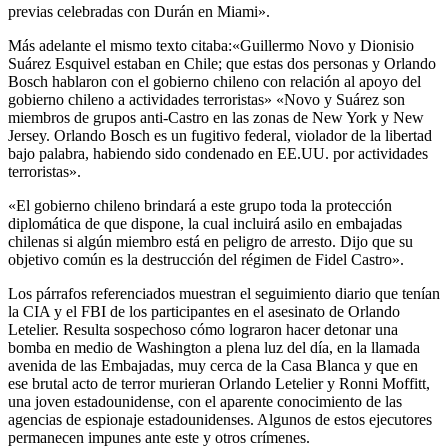
previas celebradas con Durán en Miami».
Más adelante el mismo texto citaba:«Guillermo Novo y Dionisio
Suárez Esquivel estaban en Chile; que estas dos personas y Orlando
Bosch hablaron con el gobierno chileno con relación al apoyo del
gobierno chileno a actividades terroristas» «Novo y Suárez son
miembros de grupos anti-Castro en las zonas de New York y New
Jersey. Orlando Bosch es un fugitivo federal, violador de la libertad
bajo palabra, habiendo sido condenado en EE.UU. por actividades
terroristas».
«El gobierno chileno brindará a este grupo toda la protección
diplomática de que dispone, la cual incluirá asilo en embajadas
chilenas si algún miembro está en peligro de arresto. Dijo que su
objetivo común es la destrucción del régimen de Fidel Castro».
Los párrafos referenciados muestran el seguimiento diario que tenían
la CIA y el FBI de los participantes en el asesinato de Orlando
Letelier. Resulta sospechoso cómo lograron hacer detonar una
bomba en medio de Washington a plena luz del día, en la llamada
avenida de las Embajadas, muy cerca de la Casa Blanca y que en
ese brutal acto de terror murieran Orlando Letelier y Ronni Moffitt,
una joven estadounidense, con el aparente conocimiento de las
agencias de espionaje estadounidenses. Algunos de estos ejecutores
permanecen impunes ante este y otros crímenes.