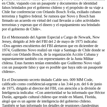
en Chile, viajando con un pasaporte y documentos de identidad
falsos brindados por el gobierno chileno y el propósito de su viaje a
Chile fue conferenciar con Orlando Bosch Ávila, exiliado cubano
terrorista y fugitivo federal. Se rumora que Novo y Bosch han
firmado un acuerdo en virtud del cual llevarán a cabo actividades
terroristas y esperan que el dinero y el equipamiento sea brindado
por el gobierno de Chile».
En el Memorando del Agente Especial a Cargo de Newark, New
Jersey, dirigido al Jefe del FBI del 2 de mayo de 1975 indicaba:
«Dos agentes encubiertos del FBI alertaron que en diciembre de
1974, Guillermo Novo realizó un viaje a Santiago de Chile donde se
reunió con Orlando Bosch, de la organización Acción Cubana y
supuestamente también con representantes de la Junta Militar
chilena. Estas fuentes tenían entendido que Guillermo Novo viajó
con un pasaporte falso y que es posible que haya sido un pasaporte
chileno».
En el Documento secreto titulado Cable nro. 009 MM Code,
calificado como confidencial-urgente a las 3:44 p.m. del 6 de junio
de 1975, dirigido al director del FBI, con atención a la división de
Inteligencia indicaba: «Con anterioridad se ha informado que Héctor
Durán, agregado cultural chileno que reside en Miami, Florida,
alegó que es un agente de inteligencia del gobierno chileno.
También se han informado los detalles de reuniones clandestinas