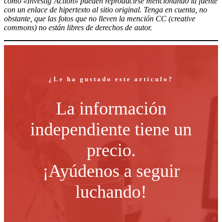
como «Investig’Action» pueden reproducirse mencionando la fuente
con un enlace de hipertexto al sitio original. Tenga en cuenta, no
obstante, que las fotos que no lleven la mención CC (creative
commons) no están libres de derechos de autor.
¿Le ha gustado este artículo?
La información
independiente tiene un
precio.
¡Ayúdenos a seguir
luchando!