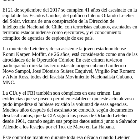
El 21 de septiembre del 2017 se cumplen 41 años del asesinato en la
capital de los Estados Unidos, del político chileno Orlando Letelier
del Solar, víctima de una conspiración de la Dirección de
Inteligencia Nacional de Chile, con terroristas cubanos, asentados en
territorio estadounidense como ejecutores, y el conocimiento
cómplice de agencias de espionaje de ese país.
La muerte de Letelier y de su asistente la joven estadounidense
Ronni Karpen Moffitt, de 26 años, está considerado como una de las
atrocidades de la Operación Cóndor. En este crimen tuvieron
participación directa los terroristas de origen cubano Guillermo
Novo Sampol, José Dionisio Suárez Esquivel, Virgilio Paz Romero
y Alvin Ross, todos del fascista Movimiento Nacionalista Cubano,
MNC.
La CIA y el FBI también son cómplices en este crimen. Las
evidencias que se poseen permiten establecer que este acto alevoso
pudo impedirse si hubiese existido la voluntad de esas agencias.
Muchos años después del asesinato se conoció, según documentos
desclasificados, que la CIA siguió los pasos de Orlando Letelier
desde 1961, cuando según sus propios datos asistió junto a Salvador
Allende a los festejos por el 1ro. de Mayo en La Habana.
Este control se mantuvo durante toda esa década cuando Letelier