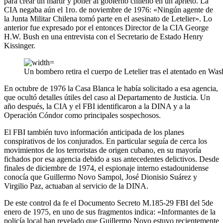
para crear un mártir y poner al gobierno chileno en un aprieto. La
CIA negaba aún el 1ro. de noviembre de 1976: «Ningún agente de
la Junta Militar Chilena tomó parte en el asesinato de Letelier». Lo
anterior fue expresado por el entonces Director de la CIA George
H.W. Bush en una entrevista con el Secretario de Estado Henry
Kissinger.
Un bombero retira el cuerpo de Letelier tras el atentado en Wa
En octubre de 1976 la Casa Blanca le había solicitado a esa agencia,
que ocultó detalles útiles del caso al Departamento de Justicia. Un
año después, la CIA y el FBI identificaron a la DINA y a la
Operación Cóndor como principales sospechosos.
El FBI también tuvo información anticipada de los planes
conspirativos de los conjurados. En particular seguía de cerca los
movimientos de los terroristas de origen cubano, en su mayoría
fichados por esa agencia debido a sus antecedentes delictivos. Desde
finales de diciembre de 1974, el espionaje interno estadounidense
conocía que Guillermo Novo Sampol, José Dionisio Suárez y
Virgilio Paz, actuaban al servicio de la DINA.
De este control da fe el Documento Secreto M.185-29 FBI del 5de
enero de 1975, en uno de sus fragmentos indica: «Informantes de la
policía local han revelado que Guillermo Novo estuvo recientemente