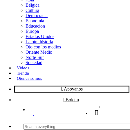
Bélgica
k
o
a
Cultura
Democracia
n
r
Economia
Educacion
t
Europa
Estados Unidos
i
La otra historia
r
Ojo con los medios
Oriente Medio
Norte-Sur
Sociedad
Videos
Tienda
Qienes somos
Apoyanos
Boletin
0
Search