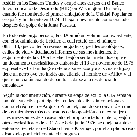
residió en los Estados Unidos y ocupó altos cargos en el Banco
Interamericano de Desarrollo (BID) en Washington. Después,
cuando fue nombrado el primer embajador de la Unidad Popular en
ese país y finalmente en 1974 al llegar nuevamente como exiliado
después del golpe de la Junta Fascista.
En todo este largo periodo, la CIA armó un voluminoso expediente,
con el seguimiento de Letelier, al cual rotuló con el número
0881118, que contenía reseñas biográficas, perfiles sicológicos,
estilos de vida y detallados informes de sus movimientos. El
seguimiento de la CIA a Letelier llegó a ser tan meticuloso que en
un documento desclasificado elaborado el 18 de noviembre de 1975
expresaba: «La familia (Se refería a su esposa y a sus cuatro hijos)
tiene un perro ovejero inglés que atiende al nombre de «Alfie» y al
que renunciarán cuando deban trasladarse a la residencia de la
embajada».
Según la documentación, durante su etapa de exilio la CIA espiaba
también su activa participación en las iniciativas internacionales
contra el régimen de Augusto Pinochet, cuando se convirtió en uno
de los miembros más destacados de la oposición en el extranjero.
Tres meses antes de su asesinato, el propio dictador chileno, según
otro desclasificado de la CIA de 8 de junio 1976, se quejaba ante el
entonces Secretario de Estado Henry Kissinger, por el amplio acceso
alcanzado por Letelier ante el Congreso.