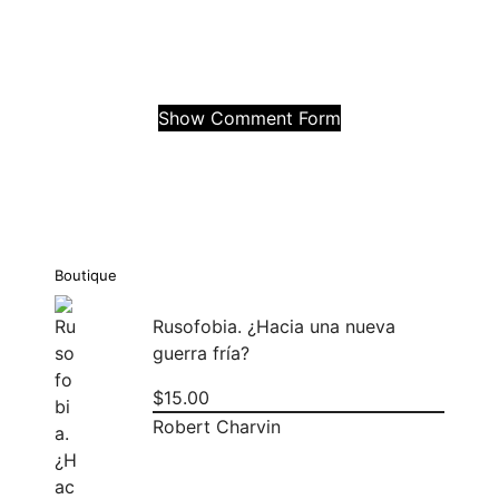
Facebook
Mastodon
Email
Compartir
Show Comment Form
Boutique
Rusofobia. ¿Hacia una nueva
guerra fría?
$
15.00
Robert Charvin