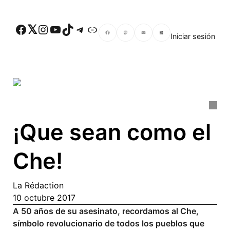
Skip to main content
Facebook
Twitter
Instagram
YouTube
TikTok
Telegram
Enlace
Iniciar sesión
Facebook
Mastodon
Email
Compartir
¡Que sean como el
Che!
La Rédaction
10 octubre 2017
A 50 años de su asesinato, recordamos al Che,
símbolo revolucionario de todos los pueblos que