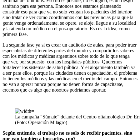
terminal del ómnibus. Eso no es posible, no es lógico, es un riesgo
sanitario para esa persona. Entonces nos estamos planteando
construir eso para que ya no solo vengan los pacientes del interior,
sino tratar de ver como coordinamos con las provincias para que la
gente venga ordenadamente, se opere, se aloje, llegue a su localidad
y la atienda un médico en el pos-operatorio. Esa es la idea, como
primera fase.
La segunda fase ya sí es crear un auditorio de aulas, para poder traer
especialistas de diferentes partes del mundo y compartir los saberes
con los médicos y médicas argentinos sobre todo de lo que tenga
que ver, por supuesto, con los hospitales públicos. Queremos
fortalecer los sistemas de salud pública. Y el alojamiento también va
a ser para ellos, porque las ciudades tienen capacitación, el problema
lo tienen los médicos y las médicas en el medio del campo. Entonces
no van a operar nunca porque no tienen forma de capacitarse,
creemos que es algo que nosotros podríamos aportar.
La campaña “Súmate” delante del Centro oftalmológico Dr. E
(Foto: Operación Milagro)
Según entiendo, el trabajo no es solo de recibir pacientes, sino
que van también a buscarlos, ¿no?