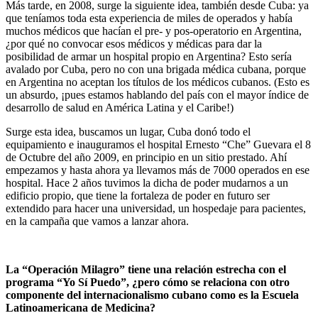
Más tarde, en 2008, surge la siguiente idea, también desde Cuba: ya
que teníamos toda esta experiencia de miles de operados y había
muchos médicos que hacían el pre- y pos-operatorio en Argentina,
¿por qué no convocar esos médicos y médicas para dar la
posibilidad de armar un hospital propio en Argentina? Esto sería
avalado por Cuba, pero no con una brigada médica cubana, porque
en Argentina no aceptan los títulos de los médicos cubanos. (Esto es
un absurdo, ¡pues estamos hablando del país con el mayor índice de
desarrollo de salud en América Latina y el Caribe!)
Surge esta idea, buscamos un lugar, Cuba donó todo el
equipamiento e inauguramos el hospital Ernesto “Che” Guevara el 8
de Octubre del año 2009, en principio en un sitio prestado. Ahí
empezamos y hasta ahora ya llevamos más de 7000 operados en ese
hospital. Hace 2 años tuvimos la dicha de poder mudarnos a un
edificio propio, que tiene la fortaleza de poder en futuro ser
extendido para hacer una universidad, un hospedaje para pacientes,
en la campaña que vamos a lanzar ahora.
La “Operación Milagro” tiene una relación estrecha con el
programa “Yo Sí Puedo”, ¿pero cómo se relaciona con otro
componente del internacionalismo cubano como es la Escuela
Latinoamericana de Medicina?