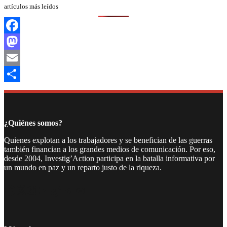
artículos más leídos
Facebook
Mastodon
Email
Compartir
¿Quiénes somos?
Quienes explotan a los trabajadores y se benefician de las guerras
también financian a los grandes medios de comunicación. Por eso,
desde 2004, Investig’Action participa en la batalla informativa por
un mundo en paz y un reparto justo de la riqueza.
Facebook
Twitter
Instagram
YouTube
TikTok
Telegram
Enlace