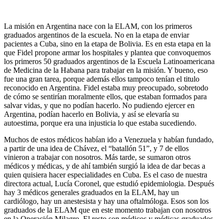
La misión en Argentina nace con la ELAM, con los primeros
graduados argentinos de la escuela. No en la etapa de enviar
pacientes a Cuba, sino en la etapa de Bolivia. Es en esta etapa en la
que Fidel propone armar los hospitales y plantea que convoquemos
los primeros 50 graduados argentinos de la Escuela Latinoamericana
de Medicina de la Habana para trabajar en la misión. Y bueno, eso
fue una gran tarea, porque además ellos tampoco tenían el titulo
reconocido en Argentina. Fidel estaba muy preocupado, sobretodo
de cómo se sentirían moralmente ellos, que estaban formados para
salvar vidas, y que no podían hacerlo. No pudiendo ejercer en
Argentina, podían hacerlo en Bolivia, y así se elevaría su
autoestima, porque era una injusticia lo que estaba sucediendo.
Muchos de estos médicos habían ido a Venezuela y habían fundado,
a partir de una idea de Chávez, el “batallón 51”, y 7 de ellos
vinieron a trabajar con nosotros. Más tarde, se sumaron otros
médicos y médicas, y de ahí también surgió la idea de dar becas a
quien quisiera hacer especialidades en Cuba. Es el caso de nuestra
directora actual, Lucía Coronel, que estudió epidemiologia. Después
hay 3 médicos generales graduados en la ELAM, hay un
cardiólogo, hay un anestesista y hay una oftalmóloga. Esos son los
graduados de la ELAM que en este momento trabajan con nosotros
en la Operación Milagro. El resto son médicos y médicas graduados