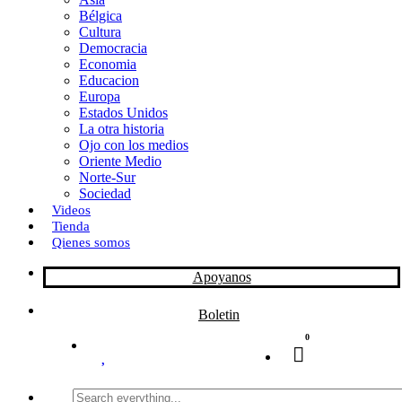
Bélgica
k
o
a
Cultura
Democracia
n
r
Economia
Educacion
t
Europa
Estados Unidos
i
La otra historia
r
Ojo con los medios
Oriente Medio
Norte-Sur
Sociedad
Videos
Tienda
Qienes somos
Apoyanos
Boletin
0
Search