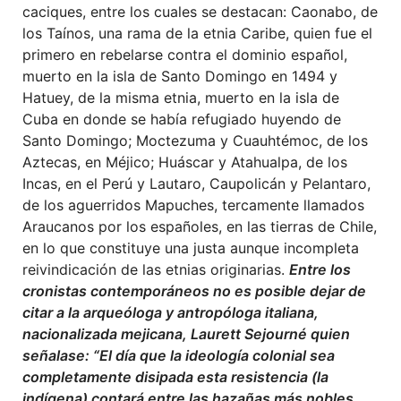
caciques, entre los cuales se destacan: Caonabo, de
los Taínos, una rama de la etnia Caribe, quien fue el
primero en rebelarse contra el dominio español,
muerto en la isla de Santo Domingo en 1494 y
Hatuey, de la misma etnia, muerto en la isla de
Cuba en donde se había refugiado huyendo de
Santo Domingo; Moctezuma y Cuauhtémoc, de los
Aztecas, en Méjico; Huáscar y Atahualpa, de los
Incas, en el Perú y Lautaro, Caupolicán y Pelantaro,
de los aguerridos Mapuches, tercamente llamados
Araucanos por los españoles, en las tierras de Chile,
en lo que constituye una justa aunque incompleta
reivindicación de las etnias originarias.
Entre los
cronistas contemporáneos no es posible dejar de
citar a la arqueóloga y antropóloga italiana,
nacionalizada mejicana, Laurett Sejourné quien
señalase: “El día que la ideología colonial sea
completamente disipada esta resistencia (la
indígena) contará entre las hazañas más nobles