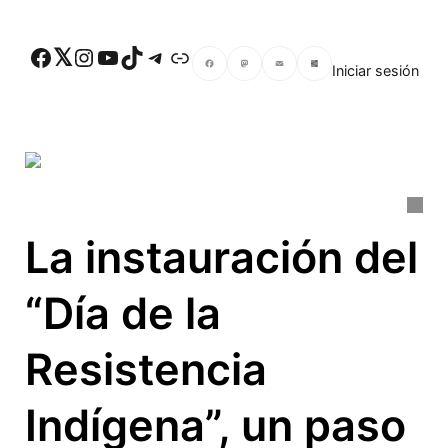
Skip to main content
Facebook
Twitter
Instagram
YouTube
TikTok
Telegram
Enlace
Iniciar sesión
Facebook
Mastodon
Email
Compartir
La instauración del
“Día de la
Resistencia
Indígena”, un paso