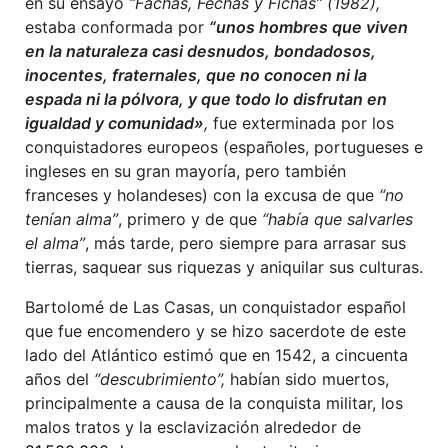
en su ensayo
“Fachas, Fechas y Fichas” (1982),
estaba conformada por
“unos hombres que viven
en la naturaleza casi desnudos, bondadosos,
inocentes, fraternales, que no conocen ni la
espada ni la pólvora, y que todo lo disfrutan en
igualdad y comunidad»
,
fue exterminada por los
conquistadores europeos (españoles, portugueses e
ingleses en su gran mayoría, pero también
franceses y holandeses) con la excusa de que
“no
tenían alma”
, primero y de que
“había que salvarles
el alma”
, más tarde, pero siempre para arrasar sus
tierras, saquear sus riquezas y aniquilar sus culturas.
Bartolomé de Las Casas, un conquistador español
que fue encomendero y se hizo sacerdote de este
lado del Atlántico estimó que en 1542, a cincuenta
años del
“descubrimiento”,
habían sido muertos,
principalmente a causa de la conquista militar, los
malos tratos y la esclavización alrededor de