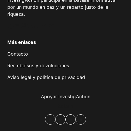
Investig’Action participa en la batalla informativa
por un mundo en paz y un reparto justo de la
riqueza.
Facebook
Twitter
Instagram
YouTube
TikTok
Telegram
Enlace
Más enlaces
Contacto
Reembolsos y devoluciones
Aviso legal y política de privacidad
Apoyar Investig’Action
boletín