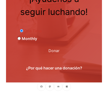
seguir luchando!
One Time
Monthly
Donar
¿Por qué hacer una donación?
Facebook
Mastodon
Email
Compartir