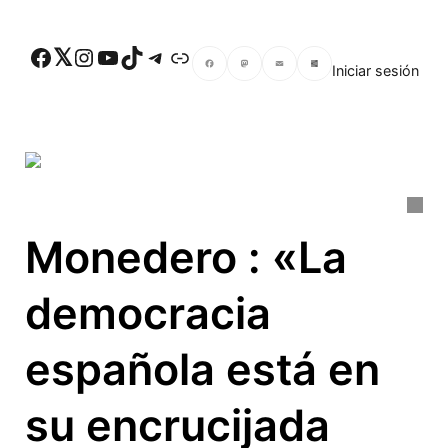
Skip to main content
Facebook
Twitter
Instagram
YouTube
TikTok
Telegram
Enlace
Iniciar sesión
Facebook
Mastodon
Email
Compartir
Monedero : «La
democracia
española está en
su encrucijada