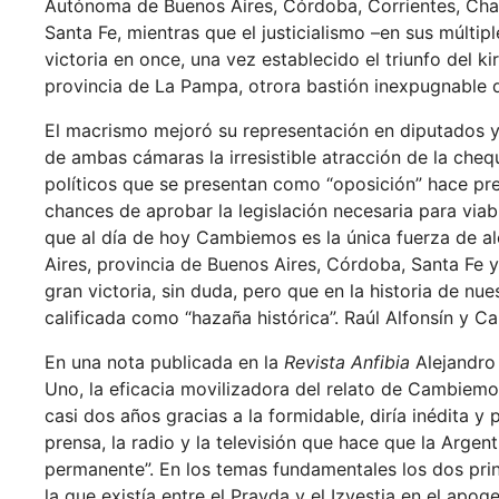
Autónoma de Buenos Aires, Córdoba, Corrientes, Chaco
Santa Fe, mientras que el justicialismo –en sus múltip
victoria en once, una vez establecido el triunfo del k
provincia de La Pampa, otrora bastión inexpugnable 
El macrismo mejoró su representación en diputados y
de ambas cámaras la irresistible atracción de la cheq
políticos que se presentan como “oposición” hace pre
chances de aprobar la legislación necesaria para viabi
que al día de hoy Cambiemos es la única fuerza de al
Aires, provincia de Buenos Aires, Córdoba, Santa Fe
gran victoria, sin duda, pero que en la historia de 
calificada como “hazaña histórica”. Raúl Alfonsín y 
En una nota publicada en la
Revista Anfibia
Alejandro 
Uno, la eficacia movilizadora del relato de Cambiemo
casi dos años gracias a la formidable, diría inédita 
prensa, la radio y la televisión que hace que la Arge
permanente”. En los temas fundamentales los dos princ
la que existía entre el Pravda y el Izvestia en el apog