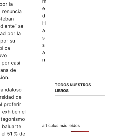
por la
a renuncia
steban
diente” se
ad por la
 por su
blica
tuvo
 por casi
cana de
ión.
TODOS NUESTROS
scandaloso
LIBROS
rsidad de
l proferir
o exhiben el
rotagonismo
artículos más leídos
n baluarte
 el 51 % de