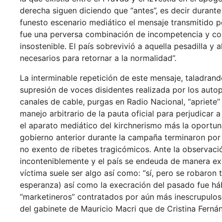
derecha siguen diciendo que “antes”, es decir durant
funesto escenario mediático el mensaje transmitido por
fue una perversa combinación de incompetencia y cor
insostenible. El país sobrevivió a aquella pesadilla y
necesarios para retornar a la normalidad”.
La interminable repetición de este mensaje, taladrand
supresión de voces disidentes realizada por los auto
canales de cable, purgas en Radio Nacional, “apriete”
manejo arbitrario de la pauta oficial para perjudicar
el aparato mediático del kirchnerismo más la oportuna
gobierno anterior durante la campaña terminaron por
no exento de ribetes tragicómicos. Ante la observació
inconteniblemente y el país se endeuda de manera exo
víctima suele ser algo así como: “sí, pero se robaron t
esperanza) así como la execración del pasado fue háb
“marketineros” contratados por aún más inescrupulo
del gabinete de Mauricio Macri que de Cristina Ferná