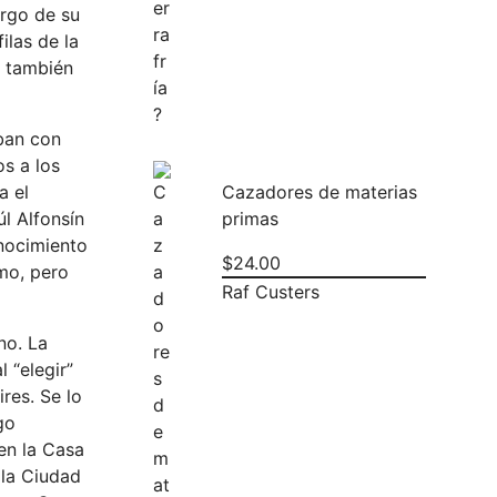
argo de su
ilas de la
o también
ban con
s a los
a el
Cazadores de materias
l Alfonsín
primas
onocimiento
$
24.00
smo, pero
Raf Custers
no. La
 “elegir”
res. Se lo
go
en la Casa
 la Ciudad