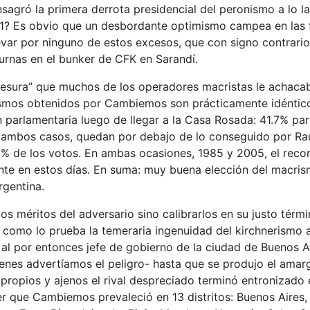
nsagró la primera derrota presidencial del peronismo a lo l
2011? Es obvio que un desbordante optimismo campea en las f
levar por ninguno de estos excesos, que con signo contrari
urnas en el bunker de CFK en Sarandí.
esura” que muchos de los operadores macristas le achaca
ismos obtenidos por Cambiemos son prácticamente idéntico
 parlamentaria luego de llegar a la Casa Rosada: 41.7% par
 ambos casos, quedan por debajo de lo conseguido por Raú
3 % de los votos. En ambas ocasiones, 1985 y 2005, el rec
rante en estos días. En suma: muy buena elección del macri
rgentina.
los méritos del adversario sino calibrarlos en su justo térmi
como lo prueba la temeraria ingenuidad del kirchnerismo al
, al por entonces jefe de gobierno de la ciudad de Buenos Ai
enes advertíamos el peligro- hasta que se produjo el amar
ropios y ajenos el rival despreciado terminó entronizado 
er que Cambiemos prevaleció en 13 distritos: B
uenos Aires,