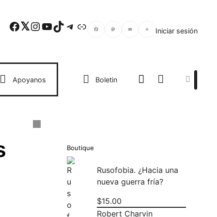
Facebook
Twitter
Instagram
YouTube
TikTok
Telegram
Enlace
Iniciar sesión
Facebook
Mastodon
Email
Compartir
Search
Apoyanos
Boletin
s
Boutique
Rusofobia. ¿Hacia una
nueva guerra fría?
$
15.00
Robert Charvin