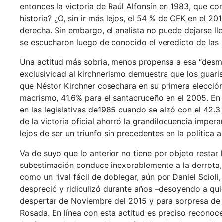
entonces la victoria de Raúl Alfonsín en 1983, que co
historia? ¿O, sin ir más lejos, el 54 % de CFK en el 
derecha. Sin embargo, el analista no puede dejarse l
se escucharon luego de conocido el veredicto de las 
Una actitud más sobria, menos propensa a esa “desm
exclusividad al kirchnerismo demuestra que los guar
que Néstor Kirchner cosechara en su primera elección
macrismo, 41.6% para el santacruceño en el 2005. En
en las legislativas de1985 cuando se alzó con el 42.
de la victoria oficial ahorró la grandilocuencia impe
lejos de ser un triunfo sin precedentes en la política a
Va de suyo que lo anterior no tiene por objeto restar 
subestimación conduce inexorablemente a la derrota, 
como un rival fácil de doblegar, aún por Daniel Scioli
despreció y ridiculizó durante años –desoyendo a qui
despertar de Noviembre del 2015 y para sorpresa de p
Rosada. En línea con esta actitud es preciso reconoc