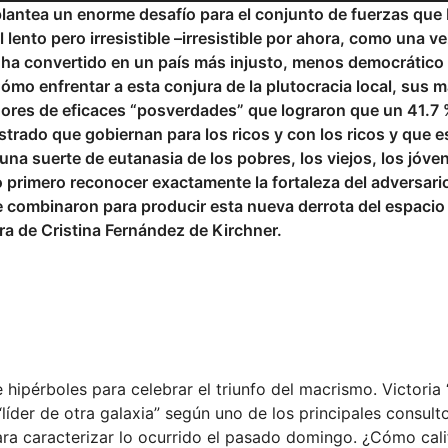
 plantea un enorme desafío para el conjunto de fuerzas que
lento pero irresistible –irresistible por ahora, como una ve
 ha convertido en un país más injusto, menos democrático
mo enfrentar a esta conjura de la plutocracia local, sus
dores de eficaces “posverdades” que lograron que un 41.7 
rado que gobiernan para los ricos y con los ricos y que e
na suerte de eutanasia de los pobres, los viejos, los jóven
 primero reconocer exactamente la fortaleza del adversario
e combinaron para producir esta nueva derrota del espacio
ura de Cristina Fernández de Kirchner.
e hipérboles para celebrar el triunfo del macrismo. Victoria
, “líder de otra galaxia” según uno de los principales consult
para caracterizar lo ocurrido el pasado domingo. ¿Cómo cali