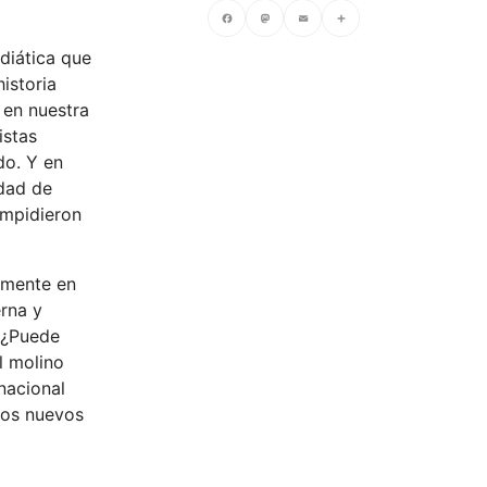
diática que
Facebook
Mastodon
Email
Compartir
istoria
 en nuestra
istas
do. Y en
idad de
impidieron
ramente en
erna y
a
¿Puede
l molino
nacional
 los nuevos