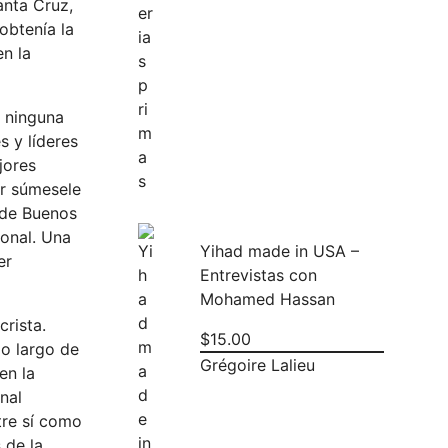
anta Cruz,
obtenía la
en la
n ninguna
s y líderes
jores
or súmesele
d de Buenos
ional. Una
Yihad made in USA –
er
Entrevistas con
Mohamed Hassan
crista.
$
15.00
lo largo de
Grégoire Lalieu
en la
nal
tre sí como
 de la