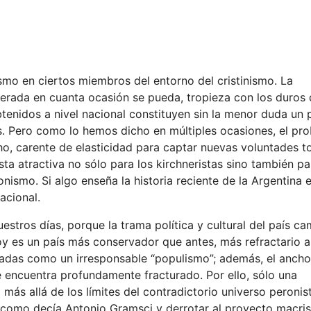
ismo en ciertos miembros del entorno del cristinismo. La
iterada en cuanta ocasión se pueda, tropieza con los duros 
tenidos a nivel nacional constituyen sin la menor duda un 
s. Pero como lo hemos dicho en múltiples ocasiones, el pr
cho, carente de elasticidad para captar nuevas voluntades t
ta atractiva no sólo para los kirchneristas sino también p
onismo. Si algo enseña la historia reciente de la Argentina 
acional.
uestros días, porque la trama política y cultural del país c
oy es un país más conservador que antes, más refractario a
zadas como un irresponsable “populismo”; además, el ancho
e encuentra profundamente fracturado. Por ello, sólo una
ás allá de los límites del contradictorio universo peronis
” como decía Antonio Gramsci y derrotar al proyecto macrist