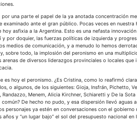
ciones.
s: por una parte el papel de la ya anotada concentración me
te examinado ante el gran público. Pocas veces en nuestra h
hoy asfixia a la Argentina. Esto es una nefasta innovación
 y por doquier, las fuerzas políticas de izquierda y progres
 los medios de comunicación, y a menudo lo hemos derrota
y, sobre todo, la implosión del peronismo en una multiplic
es arenas de diversos liderazgos provinciales o locales que 
cacia.
ue es hoy el peronismo. ¿Es Cristina, como lo reafirmó cla
os, o algunos, de los siguientes: Gioja, Insfrán, Pichetto, V
 Randazzo, Menem, Alicia Kirchner, Schiaretti y De la Sot
a común? De hecho no pudo, y esa dispersión llevó aguas a
s personajes ya estén en conversaciones con el gobierno 
 años y “un lugar bajo” el sol del presupuesto nacional en