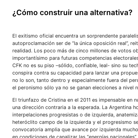
¿Cómo construir una alternativa?
El exitismo oficial encuentra un sorprendente paralel
autoproclamación ser de “la única oposición real”, re
realidad. Los poco más de cinco millones de votos ob
importantísimo para futuras competencias electorale
CFK no es su piso –sólido, confiable, leal- sino su te
conspira contra su capacidad para lanzar una propues
no lo son, tanto dentro y especialmente fuera del per
el peronismo sólo ya no se ganan elecciones a nivel n
El triunfazo de Cristina en el 2011 es impensable en n
una dirección contraria a la esperada. La Argentina h
interpelaciones progresistas o de izquierda, anatemi
heteróclito campo de la izquierda y el progresismo s
convocatoria amplia que avance por izquierda mucho m
en condiciones de canalizar las “energías nacionales