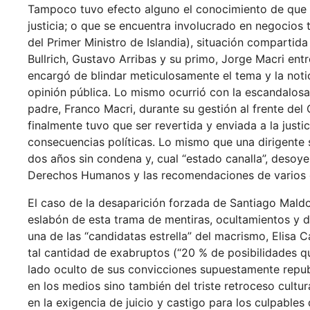
Tampoco tuvo efecto alguno el conocimiento de que 
justicia; o que se encuentra involucrado en negocios
del Primer Ministro de Islandia), situación comparti
Bullrich, Gustavo Arribas y su primo, Jorge Macri en
encargó de blindar meticulosamente el tema y la notic
opinión pública. Lo mismo ocurrió con la escandalosa
padre, Franco Macri, durante su gestión al frente del
finalmente tuvo que ser revertida y enviada a la just
consecuencias políticas. Lo mismo que una dirigente so
dos años sin condena y, cual “estado canalla”, desoy
Derechos Humanos y las recomendaciones de varios c
El caso de la desaparición forzada de Santiago Mald
eslabón de esta trama de mentiras, ocultamientos y 
una de las “candidatas estrella” del macrismo, Elisa C
tal cantidad de exabruptos (“20 % de posibilidades qu
lado oculto de sus convicciones supuestamente repu
en los medios sino también del triste retroceso cultu
en la exigencia de juicio y castigo para los culpable