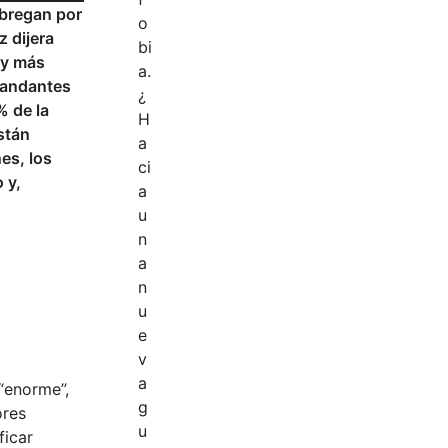
 bregan por
z dijera
 y más
 mandantes
% de la
stán
es, los
 y,
 “enorme”,
ores
ficar