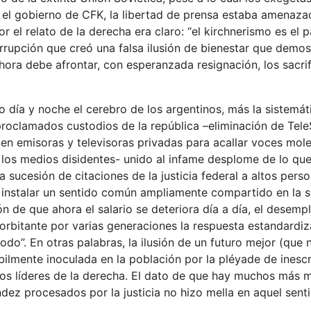
e el gobierno de CFK, la libertad de prensa estaba amenaza
 el relato de la derecha era claro: “el kirchnerismo es el 
rupción que creó una falsa ilusión de bienestar que demos
 ahora debe afrontar, con esperanzada resignación, los sacrif
o día y noche el cerebro de los argentinos, más la sistemát
proclamados custodios de la república –eliminación de Tele
 en emisoras y televisoras privadas para acallar voces mole
 a los medios disidentes- unido al infame desplome de lo qu
 sucesión de citaciones de la justicia federal a altos pers
 instalar un sentido común ampliamente compartido en la 
n de que ahora el salario se deteriora día a día, el desemp
rbitante por varias generaciones la respuesta estandardiz
odo”. En otras palabras, la ilusión de un futuro mejor (que 
ilmente inoculada en la población por la pléyade de inesc
sos líderes de la derecha. El dato de que hay muchos más
ndez procesados por la justicia no hizo mella en aquel sen