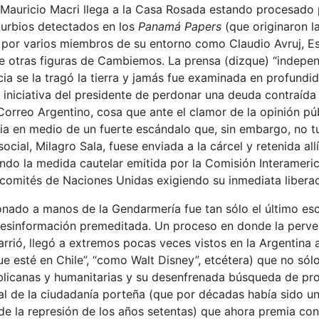
Mauricio Macri llega a la Casa Rosada estando procesado 
 turbios detectados en los
Panamá Papers
(que originaron l
da por varios miembros de su entorno como Claudio Avruj, E
tre otras figuras de Cambiemos. La prensa (dizque) “indepen
ia se la tragó la tierra y jamás fue examinada en profundid
 iniciativa del presidente de perdonar una deuda contraída
 Correo Argentino, cosa que ante el clamor de la opinión pú
icia en medio de un fuerte escándalo que, sin embargo, no 
cial, Milagro Sala, fuese enviada a la cárcel y retenida allí
endo la medida cautelar emitida por la Comisión Interameri
omités de Naciones Unidas exigiendo su inmediata liberac
onado a manos de la Gendarmería fue tan sólo el último e
desinformación premeditada. Un proceso en donde la perve
arrió, llegó a extremos pocas veces vistos en la Argentina a
e esté en Chile”, “como Walt Disney”, etcétera) que no sól
blicanas y humanitarias y su desenfrenada búsqueda de p
ral de la ciudadanía porteña (que por décadas había sido u
s de la represión de los años setentas) que ahora premia con