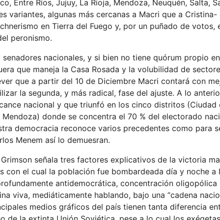
, Entre Ríos, Jujuy, La Rioja, Mendoza, Neuquén, Salta, S
les variantes, algunas más cercanas a Macri que a Cristina- 
irchnerismo en Tierra del Fuego y, por un puñado de votos, 
del peronismo.
 senadores nacionales, y si bien no tiene quórum propio e
uera que maneja la Casa Rosada y la volubilidad de sectore
ver que a partir del 10 de Diciembre Macri contará con me
lizar la segunda, y más radical, fase del ajuste. A lo anteri
cance nacional y que triunfó en los cinco distritos (Ciuda
 y Mendoza) donde se concentra el 70 % del electorado nac
nuestra democracia reconoce varios precedentes como para s
Carlos Menem así lo demuesran.
Grimson señala tres factores explicativos de la victoria ma
s con el cual la población fue bombardeada día y noche a 
y profundamente antidemocrática, concentración oligopólica 
ntina viva, mediáticamente hablando, bajo una “cadena nacio
ipales medios gráficos del país tienen tanta diferencia en
eo de la extinta Unión Soviética, pese a lo cual los exégetas