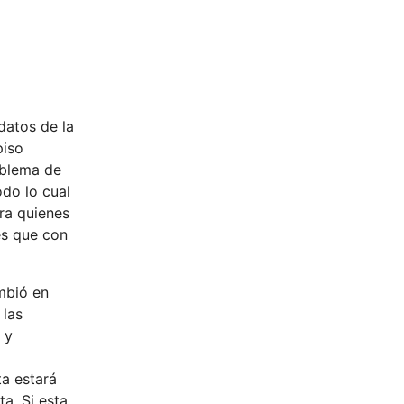
datos de la
piso
oblema de
odo lo cual
ara quienes
es que con
ambió en
 las
 y
ta estará
a. Si esta