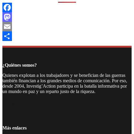
Facebook
Mastodon
Email
Compartir
¿Quiénes somos?
Quienes explotan a los trabajadores y se benefician de las guerras
también financian a los grandes medios de comunicación. Por eso,
desde 2004, Investig’Action participa en la batalla informativa por
un mundo en paz y un reparto justo de la riqueza.
Facebook
Twitter
Instagram
YouTube
TikTok
Telegram
Enlace
Más enlaces