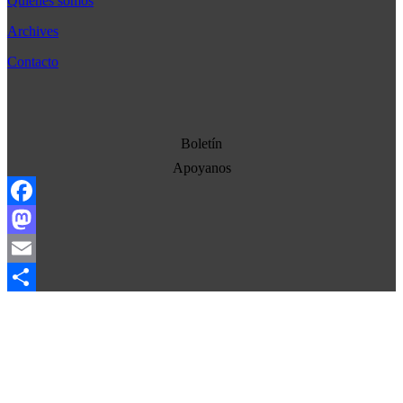
Quienes somos
Bélgica
Archives
Cultura
Contacto
Democracia
Economia
Estados Unidos
Boletín
Europa
Apoyanos
Oriente Medio
Facebook
Norte-Sur
Mastodon
Sociedad
Email
Ojo con los medios
Compartir
La otra historia