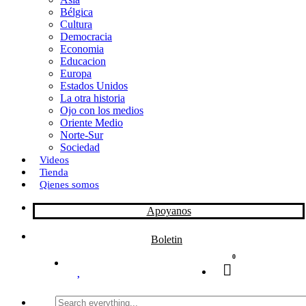
Bélgica
k
o
a
Cultura
Democracia
n
r
Economia
Educacion
t
Europa
Estados Unidos
i
La otra historia
r
Ojo con los medios
Oriente Medio
Norte-Sur
Sociedad
Videos
Tienda
Qienes somos
Apoyanos
Boletin
0
Search