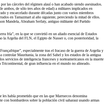
por las cárceles del régimen alauí o han acabado siendo asesinados.
e ambos, de sólo tres años de edad) a militares implicados en
trado y encarcelado durante décadas junto con varios miembros
rrados en Tamazmart al año siguiente, pereciendo la mitad de ellos.
son Mandela, Abraham Serfaty, antiguo militante del Partido
ra fría”, en la que se convirtió en un aliado esencial de Estados
 la Argelia del FLN, el Egipto de Nasser o, con posterioridad, la
rançafrique”, especialmente tras el fracaso de la guerra de Argelia y
 controlar Mauritania, la zona del Sahel y los estados de la antigua
los servicios de inteligencia franceses y norteamericanos en la muerte
Tricontinental, de gran influencia en el mundo no alineado.
e se les había prometido que en las que Marruecos denomina
este con bombardeos sobre la población civil saharaui usando armas