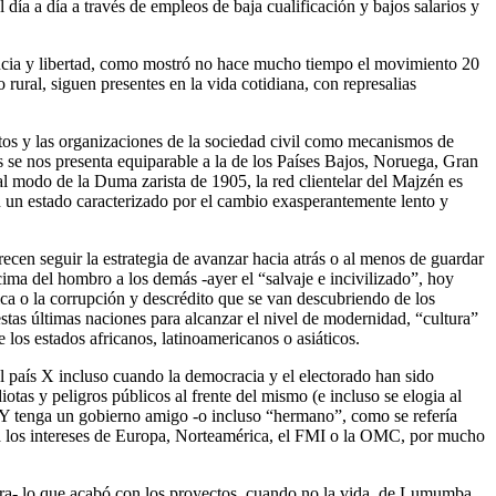
día a día a través de empleos de baja cualificación y bajos salarios y
dencia y libertad, como mostró no hace mucho tiempo el movimiento 20
rural, siguen presentes en la vida cotidiana, con represalias
catos y las organizaciones de la sociedad civil como mecanismos de
s se nos presenta equiparable a la de los Países Bajos, Noruega, Gran
al modo de la Duma zarista de 1905, la red clientelar del Majzén es
en un estado caracterizado por el cambio exasperantemente lento y
cen seguir la estrategia de avanzar hacia atrás o al menos de guardar
ncima del hombro a los demás -ayer el “salvaje e incivilizado”, hoy
a o la corrupción y descrédito que se van descubriendo de los
stas últimas naciones para alcanzar el nivel de modernidad, “cultura”
los estados africanos, latinoamericanos o asiáticos.
 país X incluso cuando la democracia y el electorado han sido
otas y peligros públicos al frente del mismo (e incluso se elogia al
e Y tenga un gobierno amigo -o incluso “hermano”, como se refería
e a los intereses de Europa, Norteamérica, el FMI o la OMC, por mucho
era- lo que acabó con los proyectos, cuando no la vida, de Lumumba,