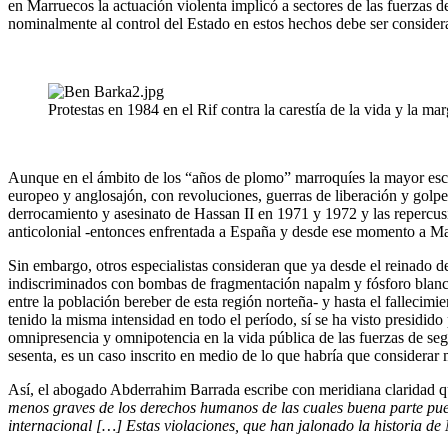
en Marruecos la actuación violenta implicó a sectores de las fuerzas de
nominalmente al control del Estado en estos hechos debe ser conside
Protestas en 1984 en el Rif contra la carestía de la vida y la ma
Aunque en el ámbito de los “años de plomo” marroquíes la mayor esca
europeo y anglosajón, con revoluciones, guerras de liberación y golp
derrocamiento y asesinato de Hassan II en 1971 y 1972 y las repercusi
anticolonial -entonces enfrentada a España y desde ese momento a Ma
Sin embargo, otros especialistas consideran que ya desde el reinado 
indiscriminados con bombas de fragmentación napalm y fósforo blanco 
entre la población bereber de esta región norteña- y hasta el falleci
tenido la misma intensidad en todo el período, sí se ha visto presidido 
omnipresencia y omnipotencia en la vida pública de las fuerzas de segu
sesenta, es un caso inscrito en medio de lo que habría que considerar
Así, el abogado Abderrahim Barrada escribe con meridiana claridad 
menos graves de los derechos humanos de las cuales buena parte pued
internacional […] Estas violaciones, que han jalonado la historia d