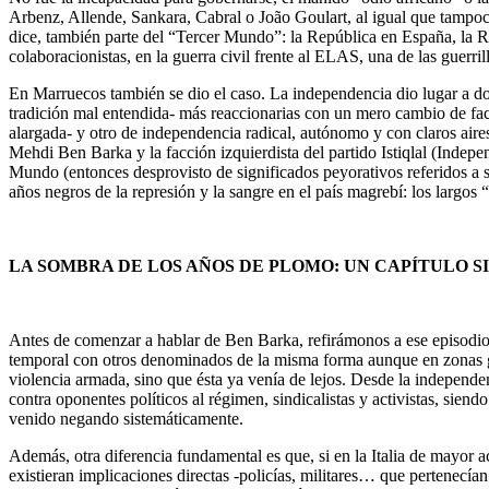
Arbenz, Allende, Sankara, Cabral o João Goulart, al igual que tampoc
dice, también parte del “Tercer Mundo”: la República en España, la R
colaboracionistas, en la guerra civil frente al ELAS, una de las guerrill
En Marruecos también se dio el caso. La independencia dio lugar a dos p
tradición mal entendida- más reaccionarias con un mero cambio de fach
alargada- y otro de independencia radical, autónomo y con claros aire
Mehdi Ben Barka y la facción izquierdista del partido Istiqlal (Indepe
Mundo (entonces desprovisto de significados peyorativos referidos a su
años negros de la represión y la sangre en el país magrebí: los largos
LA SOMBRA DE
LOS AÑOS DE PLOMO: UN CAPÍTULO S
Antes de comenzar a hablar de Ben Barka, refirámonos a ese episodio 
temporal con otros denominados de la misma forma aunque en zonas geo
violencia armada, sino que ésta ya venía de lejos. Desde la independen
contra oponentes políticos al régimen, sindicalistas y activistas, sien
venido negando sistemáticamente.
Además, otra diferencia fundamental es que, si en la Italia de mayor a
existieran implicaciones directas -policías, militares… que pertenecían