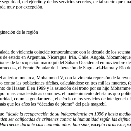
 seguridad, del ejército y de los servicios secretos, de tal suerte que u
rada muy por excepción.
rginación de la región
lada de violencia coincide temporalmente con la década de los setenta 
es de estado en Argentina, Nicaragua, Irán, Chile, Angola, Mozambique, 
ones de la ocupación marroquí del Sáhara Occidental en noviembre de 197
rruecos-, el Frente Popular de Liberación de Saguia-el-Hamra y Río de 
del anterior monarca, Mohammed V, con la violenta represión de la revu
contra las poblaciones rifeñas, calculándose en tres mil las muertes, (
miento de Hassan II en 1999 y la asunción del trono por su hijo Mohamm
por unas características comunes: el mantenimiento del status quo político
ridad, como la gendarmería, el ejército o los servicios de inteligencia
 más que los años las “décadas de plomo” del país magrebí.
que
“desde la recuperación de su independencia en 1956 y hasta media
en ser calificadas de crímenes contra la humanidad según las definici
e Marruecos durante casi cuarenta años, han sido, excepto raras excep