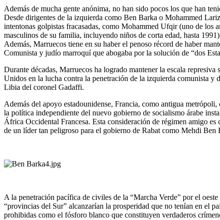
Además de mucha gente anónima, no han sido pocos los que han tenido 
Desde dirigentes de la izquierda como Ben Barka o Mohammed Larizi (a
intentonas golpistas fracasadas, como Mohammed Ufqir (uno de los ant
masculinos de su familia, incluyendo niños de corta edad, hasta 1991) 
Además, Marruecos tiene en su haber el penoso récord de haber manten
Comunista y judío marroquí que abogaba por la solución de “dos Esta
Durante décadas, Marruecos ha logrado mantener la escala represiva sin
Unidos en la lucha contra la penetración de la izquierda comunista y 
Libia del coronel Gadaffi.
Además del apoyo estadounidense, Francia, como antigua metrópoli, con
la política independiente del nuevo gobierno de socialismo árabe insta
África Occidental Francesa. Esta consideración de régimen amigo es con
de un líder tan peligroso para el gobierno de Rabat como Mehdi Ben B
A la penetración pacífica de civiles de la “Marcha Verde” por el oest
“provincias del Sur” alcanzarían la prosperidad que no tenían en el p
prohibidas como el fósforo blanco que constituyen verdaderos crímen