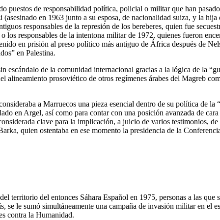
puestos de responsabilidad política, policial o militar que han pasado 
sesinado en 1963 junto a su esposa, de nacionalidad suiza, y la hija d
iguos responsables de la represión de los bereberes, quien fue secues
o los responsables de la intentona militar de 1972, quienes fueron ence
ido en prisión al preso político más antiguo de África después de Nel
dos” en Palestina.
 escándalo de la comunidad internacional gracias a la lógica de la “guer
del alineamiento prosoviético de otros regímenes árabes del Magreb como
sideraba a Marruecos una pieza esencial dentro de su política de la “F
lado en Argel, así como para contar con una posición avanzada de cara a
siderada clave para la implicación, a juicio de varios testimonios, de 
arka, quien ostentaba en ese momento la presidencia de la Conferencia 
e del territorio del entonces Sáhara Español en 1975, personas a las qu
aís, se le sumó simultáneamente una campaña de invasión militar en el 
es contra la Humanidad.