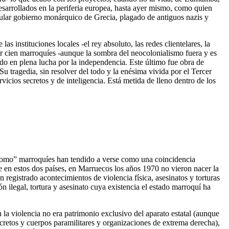
sarrollados en la periferia europea, hasta ayer mismo, como quien
pular gobierno monárquico de Grecia, plagado de antiguos nazis y
 instituciones locales -el rey absoluto, las redes clientelares, la
or cien marroquíes -aunque la sombra del neocolonialismo fuera y es
do en plena lucha por la independencia. Este último fue obra de
u tragedia, sin resolver del todo y la enésima vivida por el Tercer
icios secretos y de inteligencia. Está metida de lleno dentro de los
 plomo” marroquíes han tendido a verse como una coincidencia
 en estos dos países, en Marruecos los años 1970 no vieron nacer la
registrado acontecimientos de violencia física, asesinatos y torturas
n ilegal, tortura y asesinato cuya existencia el estado marroquí ha
 la violencia no era patrimonio exclusivo del aparato estatal (aunque
secretos y cuerpos paramilitares y organizaciones de extrema derecha),