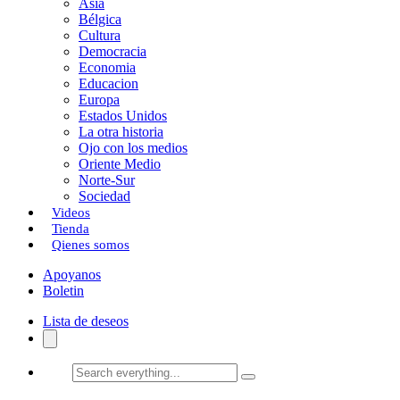
Asia
Bélgica
Cultura
Democracia
Economia
Educacion
Europa
Estados Unidos
La otra historia
Ojo con los medios
Oriente Medio
Norte-Sur
Sociedad
Videos
Tienda
Qienes somos
Apoyanos
Boletin
Lista de deseos
Search
everything...