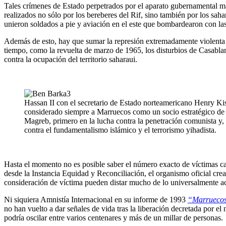
Tales crímenes de Estado perpetrados por el aparato gubernamental marr
realizados no sólo por los bereberes del Rif, sino también por los sah
unieron soldados a pie y aviación en el este que bombardearon con las
Además de esto, hay que sumar la represión extremadamente violenta rea
tiempo, como la revuelta de marzo de 1965, los disturbios de Casabla
contra la ocupación del territorio saharaui.
Hassan II con el secretario de Estado norteamericano Henry Ki
considerado siempre a Marruecos como un socio estratégico de 
Magreb, primero en la lucha contra la penetración comunista y, tr
contra el fundamentalismo islámico y el terrorismo yihadista.
Hasta el momento no es posible saber el número exacto de víctimas ca
desde la Instancia Equidad y Reconciliación, el organismo oficial crea
consideración de víctima pueden distar mucho de lo universalmente a
Ni siquiera Amnistía Internacional en su informe de 1993
“Marruecos
no han vuelto a dar señales de vida tras la liberación decretada por e
podría oscilar entre varios centenares y más de un millar de personas.