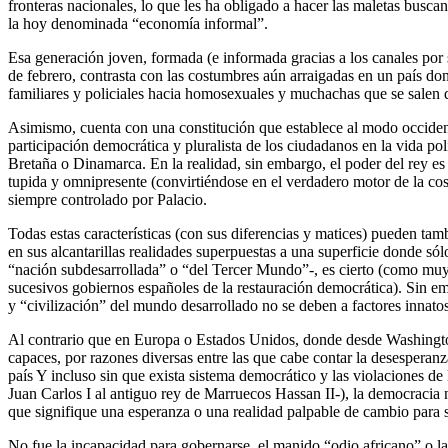
fronteras nacionales, lo que les ha obligado a hacer las maletas busca
la hoy denominada “economía informal”.
Esa generación joven, formada (e informada gracias a los canales por
de febrero, contrasta con las costumbres aún arraigadas en un país dond
familiares y policiales hacia homosexuales y muchachas que se salen de
Asimismo, cuenta con una constitución que establece al modo occidenta
participación democrática y pluralista de los ciudadanos en la vida po
Bretaña o Dinamarca. En la realidad, sin embargo, el poder del rey es
tupida y omnipresente (convirtiéndose en el verdadero motor de la cosa
siempre controlado por Palacio.
Todas estas características (con sus diferencias y matices) pueden ta
en sus alcantarillas realidades superpuestas a una superficie donde sól
“nación subdesarrollada” o “del Tercer Mundo”-, es cierto (como muy 
sucesivos gobiernos españoles de la restauración democrática). Sin em
y “civilización” del mundo desarrollado no se deben a factores innatos
Al contrario que en Europa o Estados Unidos, donde desde Washington 
capaces, por razones diversas entre las que cabe contar la desesperanz
país Y incluso sin que exista sistema democrático y las violaciones 
Juan Carlos I al antiguo rey de Marruecos Hassan II-), la democracia
que signifique una esperanza o una realidad palpable de cambio para 
No fue la incapacidad para gobernarse, el manido “odio africano” o l