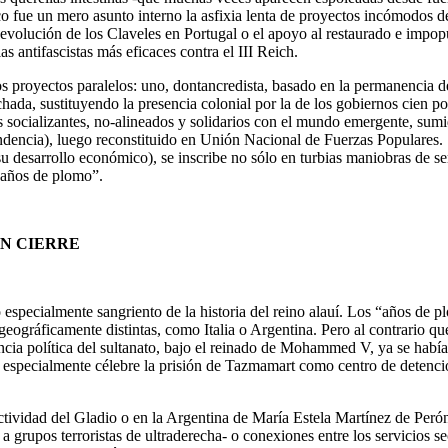
o fue un mero asunto interno la asfixia lenta de proyectos incómodos de
evolución de los Claveles en Portugal o el apoyo al restaurado e impo
as antifascistas más eficaces contra el III Reich.
royectos paralelos: uno, dontancredista, basado en la permanencia de las
ada, sustituyendo la presencia colonial por la de los gobiernos cien p
s socializantes, no-alineados y solidarios con el mundo emergente, sumi
ndencia), luego reconstituido en Unión Nacional de Fuerzas Populares. S
 desarrollo económico), se inscribe no sólo en turbias maniobras de serv
 “años de plomo”.
IN CIERRE
especialmente sangriento de la historia del reino alauí. Los “años de
gráficamente distintas, como Italia o Argentina. Pero al contrario que
cia política del sultanato, bajo el reinado de Mohammed V, ya se habían 
do especialmente célebre la prisión de Tazmamart como centro de detenció
ctividad del Gladio o en la Argentina de María Estela Martínez de Perón
 a grupos terroristas de ultraderecha- o conexiones entre los servicios 