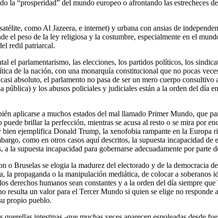
ndo la “prosperidad” del mundo europeo o afrontando las estrecheces del 
 satélite, como Al Jazeera, e internet) y urbana con ansias de indepen
e el peso de la ley religiosa y la costumbre, especialmente en el mundo 
l redil patriarcal.
l el parlamentarismo, las elecciones, los partidos políticos, los sindi
lítica de la nación, con una monarquía constitucional que no pocas vece
 casi absoluto, el parlamento no pasa de ser un mero cuerpo consultivo 
 pública) y los abusos policiales y judiciales están a la orden del día 
mbién aplicarse a muchos estados del mal llamado Primer Mundo, que pare
o puede brillar la perfección, mientras se acusa al resto o se mira por e
bien ejemplifica Donald Trump, la xenofobia rampante en la Europa ric
bargo, como en otros casos aquí descritos, la supuesta incapacidad de e
, a la supuesta incapacidad para gobernarse adecuadamente por parte de 
o Bruselas se elogia la madurez del electorado y de la democracia del
a, la propaganda o la manipulación mediática, de colocar a soberanos idi
de los derechos humanos sean constantes y a la orden del día siempre qu
 no resulta un valor para el Tercer Mundo si quien se elige no respond
su propio pueblo.
as querellas intestinas -que muchas veces aparecen espoleadas desde fu