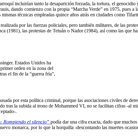
oquí incluirían tanto la desaparición forzada, la tortura, el genocidio
arauis, dando comienzo con la propia “Marcha Verde” en 1975, pues a la ma
 mismas técnicas empleadas quince años atrás en ciudades como Tifariti
lizada por las fuerzas policiales, pero también militares, de las prote
nca (1981), las protestas de Tetuán o Nador (1984), así como las que h
ssinger. Estados Unidos ha
primer orden en la zona del
as el fin de la “guerra fría”,
usada por esta política criminal, porque las asociaciones civiles de 
do tras la subida al trono de Mohammed VI, no se facilitan cifras -al m
ceptado-.
: Rompiendo el silencio”
podía dar una cifra exacta, dado que muchos 
l nuevo monarca, por lo que la horquilla -descontando las muertes ocasio