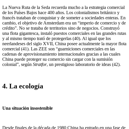
La Nueva Ruta de la Seda recuerda mucho a la estrategia comercial
de los Países Bajos hace 400 años. Los colonialismos británico y
francés trataban de conquistar y de someter a sociedades enteras. En
cambio, el objetivo de Amsterdam era un “imperio de comercio y de
crédito”. No se trataba de territorios sino de negocios. Construyó
una flota gigantesca, instaló puestos comerciales en las grandes rutas
y al mismo tiempo trató de protegerlas (40). Al igual que los
neerlandeses del siglo XVII, China posee actualmente la mayor flota
comercial (41). Las ZEE son “guarniciones comerciales en las
cadenas de aprovisionamiento internacionales gracias a las cuales
China puede proteger su comercio sin cargar con la sumisión
colonial”, según
Stratfor
, un prestigioso laboratorio de ideas (42).
4. La ecología
Una situación insostenible
Desde finales de la década de 1980 China ha entrado en una fase de