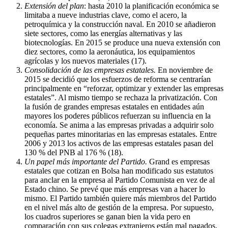
Extensión del plan
: hasta 2010 la planificación económica se
limitaba a nueve industrias clave, como el acero, la
petroquímica y la construcción naval. En 2010 se añadieron
siete sectores, como las energías alternativas y las
biotecnologías. En 2015 se produce una nueva extensión con
diez sectores, como la aeronáutica, los equipamientos
agrícolas y los nuevos materiales (17).
Consolidación de las empresas estatales
.
En noviembre de
2015 se decidió que los esfuerzos de reforma se centrarían
principalmente en “reforzar, optimizar y extender las empresas
estatales”. Al mismo tiempo se rechaza la privatización. Con
la fusión de grandes empresas estatales en entidades aún
mayores los poderes públicos refuerzan su influencia en la
economía. Se anima a las empresas privadas a adquirir solo
pequeñas partes minoritarias en las empresas estatales. Entre
2006 y 2013 los activos de las empresas estatales pasan del
130 % del PNB al 176 % (18).
Un papel más importante del Partido
.
Grand es empresas
estatales que cotizan en Bolsa han modificado sus estatutos
para anclar en la empresa al Partido Comunista en vez de al
Estado chino. Se prevé que más empresas van a hacer lo
mismo. El Partido también quiere más miembros del Partido
en el nivel más alto de gestión de la empresa. Por supuesto,
los cuadros superiores se ganan bien la vida pero en
comparación con sus colegas extranjeros están mal pagados.