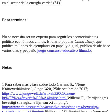
en el sector de la energía verde” (51).
Para terminar
No se necesita ser un experto para seguir los acontecimientos
político-económicos chinos. El diario popular
China Daily
,
que
publica millones de ejemplares en papel y digital, publica desde hace
varios días y pequeño
juego-concurso educativo filmado
.
Notas
1 Para saber más véase sobre todo Carlens S., ‘Neue
Kräfteverhältnisse’,
Junge Welt,
25de octubre de 2017;
https://www.jungewelt.de/artikel/320656.neue-
kr%C3%A4fteverh%C3%A4ltnisse.html
Willems F., ‘Partijcongres
bevestigt strategische lijn van Xi Jinping’;
http://www.chinasquare.be/actueel-nieuws/congres-bevestigt-
strategische-lijn-xi-jinping/
Philips T., ‘Xi Jinping heralds ‘new era’