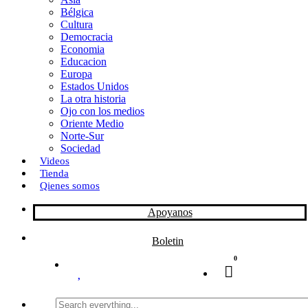
Bélgica
k
o
a
Cultura
Democracia
n
r
Economia
Educacion
t
Europa
Estados Unidos
i
La otra historia
r
Ojo con los medios
Oriente Medio
Norte-Sur
Sociedad
Videos
Tienda
Qienes somos
Apoyanos
Boletin
0
Search