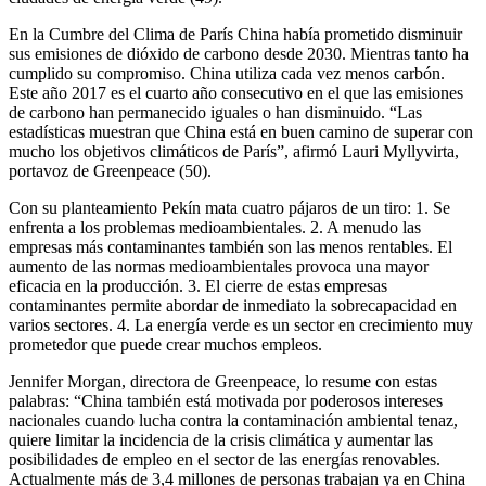
En la Cumbre del Clima de París China había prometido disminuir
sus emisiones de dióxido de carbono desde 2030. Mientras tanto ha
cumplido su compromiso. China utiliza cada vez menos carbón.
Este año 2017 es el cuarto año consecutivo en el que las emisiones
de carbono han permanecido iguales o han disminuido. “Las
estadísticas muestran que China está en buen camino de superar con
mucho los objetivos climáticos de París”, afirmó Lauri Myllyvirta,
portavoz de Greenpeace (50).
Con su planteamiento Pekín mata cuatro pájaros de un tiro: 1. Se
enfrenta a los problemas medioambientales. 2. A menudo las
empresas más contaminantes también son las menos rentables. El
aumento de las normas medioambientales provoca una mayor
eficacia en la producción. 3. El cierre de estas empresas
contaminantes permite abordar de inmediato la sobrecapacidad en
varios sectores. 4. La energía verde es un sector en crecimiento muy
prometedor que puede crear muchos empleos.
Jennifer Morgan, directora de Greenpeace
,
lo resume con estas
palabras: “China también está motivada por poderosos intereses
nacionales cuando lucha contra la contaminación ambiental tenaz,
quiere limitar la incidencia de la crisis climática y aumentar las
posibilidades de empleo en el sector de las energías renovables.
Actualmente más de 3,4 millones de personas trabajan ya en China