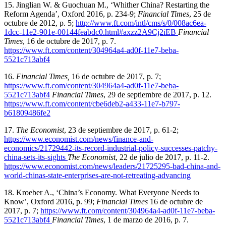
15. Jinglian W. & Guochuan M., ‘Whither China? Restarting the
Reform Agenda’, Oxford 2016, p. 234-9;
Financial Times
, 25 de
octubre de 2012, p. 5;
http://www.ft.com/intl/cms/s/0/008ac6ea-
1dcc-11e2-901e-00144feabdc0.html#axzz2A9Cj2iEB
Financial
Times
, 16 de octubre de 2017, p. 7.
https://www.ft.com/content/304964a4-ad0f-11e7-beba-
5521c713abf4
16.
Financial Times
,
16 de octubre de 2017, p. 7;
https://www.ft.com/content/304964a4-ad0f-11e7-beba-
5521c713abf4
Financial Times
, 29 de septiembre de 2017, p. 12.
https://www.ft.com/content/cbe6deb2-a433-11e7-b797-
b61809486fe2
17.
The Economist
, 23 de septiembre de 2017, p. 61-2;
https://www.economist.com/news/finance-and-
economics/21729442-its-record-industrial-policy-successes-patchy-
china-sets-its-sights
The Economist
, 22 de julio de 2017, p. 11-2.
https://www.economist.com/news/leaders/21725295-bad-china-and-
world-chinas-state-enterprises-are-not-retreating-advancing
18. Kroeber A., ‘China’s Economy. What Everyone Needs to
Know’, Oxford 2016, p. 99;
Financial Times
16 de octubre de
2017, p. 7;
https://www.ft.com/content/304964a4-ad0f-11e7-beba-
5521c713abf4
Financial Times
, 1 de marzo de 2016, p. 7.