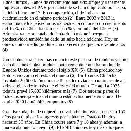
Estos últimos 35 años de crecimiento han sido simple y llanamente
impresionantes. El PNB por habitante se ha multiplicado por 17; sí,
ha leído bien: por 17. En comparación, el de India se ha
cuadruplicado en el mismo periodo (2). Entre 2003 y 2013 la
economía de los países industrializados ha conocido un crecimiento
del 16 %, en China ha sido del 165 % y en India del 102 % (3).
Además, ya no se trataba de “más de lo mismo” porque la
productividad también ha dado un salto hacia adelante. Hoy un
obrero chino medio produce cinco veces más que hace veinte años
(4).
Unos datos para hacer más concreto este proceso de modernización:
cada dos años China produce tanto cemento como ha producido
Estados Unidos durante todo el siglo XX (5). China produce hoy
tanto acero como el resto del mundo (6). En 15 años China ha
instalado 20.000 kilómetros de líneas ferroviarias para trenes de alta
velocidad, es decir, más que el resto del mundo. De aquí a 2025
todavía prevé 15.000 kilómetros más (7). Dos terceras partes de
todos los aeropuertos del mundo están actualmente en China. De
aquí a 2020 habrá 240 aeropuertos (8).
Gran Bretaña, donde empezó la revolución industrial, necesitó 150
años para duplicar los ingresos por habitante. Estados Unidos
necesitó 30 años. En China ocurre entre 7 y 10 años y, además, a
una escala mucho mayor (9). El PNB chino es hoy más alto que el