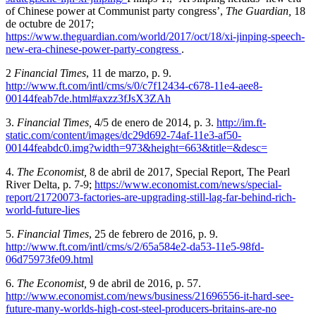
of Chinese power at Communist party congress’,
The Guardian
,
18
de octubre de 2017;
https://www.theguardian.com/world/2017/oct/18/xi-jinping-speech-
new-era-chinese-power-party-congress
.
2
Financial Times
, 11 de marzo, p. 9.
http://www.ft.com/intl/cms/s/0/c7f12434-c678-11e4-aee8-
00144feab7de.html#axzz3fJsX3ZAh
3.
Financial Times
,
4/5 de enero de 2014, p. 3.
http://im.ft-
static.com/content/images/dc29d692-74af-11e3-af50-
00144feabdc0.img?width=973&height=663&title=&desc
=
4.
The Economist
,
8 de abril de 2017, Special Report, The Pearl
River Delta, p. 7-9;
https://www.economist.com/news/special-
report/21720073-factories-are-upgrading-still-lag-far-behind-rich-
world-future-lies
5.
Financial Time
s
, 25 de febrero de 2016, p. 9.
http://www.ft.com/intl/cms/s/2/65a584e2-da53-11e5-98fd-
06d75973fe09.html
6.
The Economist
,
9 de abril de 2016, p. 57.
http://www.economist.com/news/business/21696556-it-hard-see-
future-many-worlds-high-cost-steel-producers-britains-are-no