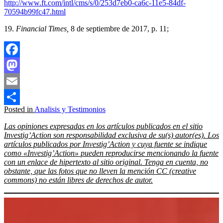
http://www.ft.com/intl/cms/s/0/253d7eb0-ca6c-11e5-84df-
70594b99fc47.html
19.
Financial Times
,
8 de septiembre de 2017, p. 11;
Facebook
Mastodon
Email
Posted in
Analisis y Testimonios
Compartir
Las opiniones expresadas en los artículos publicados en el sitio
Investig’Action son responsabilidad exclusiva de su(s) autor(es). Los
artículos publicados por Investig’Action y cuya fuente se indique
como «Investig’Action» pueden reproducirse mencionando la fuente
con un enlace de hipertexto al sitio original. Tenga en cuenta, no
obstante, que las fotos que no lleven la mención CC (creative
commons) no están libres de derechos de autor.