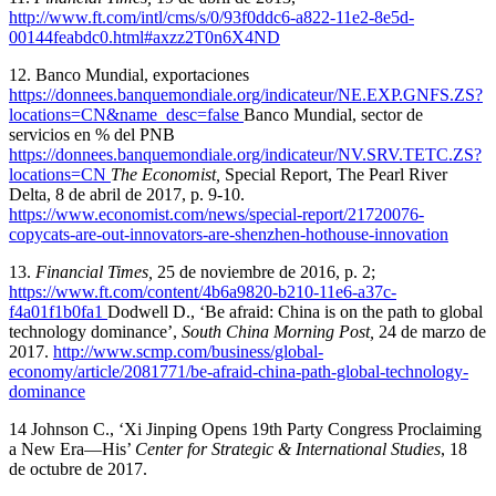
http://www.ft.com/intl/cms/s/0/93f0ddc6-a822-11e2-8e5d-
00144feabdc0.html#axzz2T0n6X4ND
12. Banco Mundial, exportaciones
https://donnees.banquemondiale.org/indicateur/NE.EXP.GNFS.ZS?
locations=CN&name_desc=false
Banco Mundial, sector de
servicios en % del PNB
https://donnees.banquemondiale.org/indicateur/NV.SRV.TETC.ZS?
locations=CN
The Economist
,
Special Report, The Pearl River
Delta, 8 de abril de 2017, p. 9-10.
https://www.economist.com/news/special-report/21720076-
copycats-are-out-innovators-are-shenzhen-hothouse-innovation
13.
Financial Times
,
25 de noviembre de 2016, p. 2;
https://www.ft.com/content/4b6a9820-b210-11e6-a37c-
f4a01f1b0fa1
Dodwell D., ‘Be afraid: China is on the path to global
technology dominance’,
South China Morning Post
,
24 de marzo de
2017.
http://www.scmp.com/business/global-
economy/article/2081771/be-afraid-china-path-global-technology-
dominance
14 Johnson C., ‘Xi Jinping Opens 19th Party Congress Proclaiming
a New Era—His’
Center for Strategic & International Studies
, 18
de octubre de 2017.