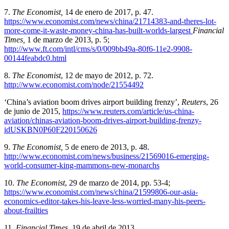
7.
The Economist
,
14 de enero de 2017, p. 47.
https://www.economist.com/news/china/21714383-and-theres-lot-
more-come-it-waste-money-china-has-built-worlds-largest
Financial
Times,
1 de marzo de 2013, p. 5;
http://www.ft.com/intl/cms/s/0/009bb49a-80f6-11e2-9908-
00144feabdc0.html
8.
The Economist
, 12 de mayo de 2012, p. 72.
http://www.economist.com/node/21554492
‘China’s aviation boom drives airport building frenzy’,
Reuters
, 26
de junio de 2015,
https://www.reuters.com/article/us-china-
aviation/chinas-aviation-boom-drives-airport-building-frenzy-
idUSKBN0P60F220150626
9.
The Economist
,
5 de enero de 2013, p. 48.
http://www.economist.com/news/business/21569016-emerging-
world-consumer-king-mammons-new-monarchs
10.
The Economist
, 29 de marzo de 2014, pp. 53-4;
https://www.economist.com/news/china/21599806-our-asia-
economics-editor-takes-his-leave-less-worried-many-his-peers-
about-frailties
11.
Financial Times
,
19 de abril de 2013,