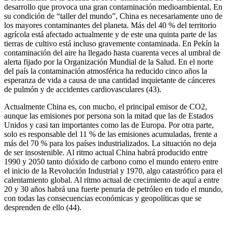
desarrollo que provoca una gran contaminación medioambiental. En
su condición de “taller del mundo”, China es necesariamente uno de
los mayores contaminantes del planeta. Más del 40 % del territorio
agrícola está afectado actualmente y de este una quinta parte de las
tierras de cultivo está incluso gravemente contaminada. En Pekín la
contaminación del aire ha llegado hasta cuarenta veces al umbral de
alerta fijado por la Organización Mundial de la Salud. En el norte
del país la contaminación atmosférica ha reducido cinco años la
esperanza de vida a causa de una cantidad inquietante de cánceres
de pulmón y de accidentes cardiovasculares (43).
Actualmente China es, con mucho, el principal emisor de CO2,
aunque las emisiones por persona son la mitad que las de Estados
Unidos y casi tan importantes como las de Europa. Por otra parte,
solo es responsable del 11 % de las emisiones acumuladas, frente a
más del 70 % para los países industrializados. La situación no deja
de ser insostenible. Al ritmo actual China habrá producido entre
1990 y 2050 tanto dióxido de carbono como el mundo entero entre
el inicio de la Revolución Industrial y 1970, algo catastrófico para el
calentamiento global. Al ritmo actual de crecimiento de aquí a entre
20 y 30 años habrá una fuerte penuria de petróleo en todo el mundo,
con todas las consecuencias económicas y geopolíticas que se
desprenden de ello (44).