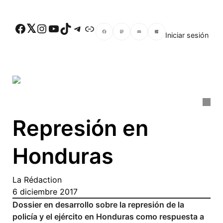
Skip to main content
Facebook
Twitter
Instagram
YouTube
TikTok
Telegram
Enlace
Iniciar sesión
Facebook
Mastodon
Email
Compartir
Represión en
Honduras
La Rédaction
6 diciembre 2017
Dossier en desarrollo sobre la represión de la
policía y el ejército en Honduras como respuesta a