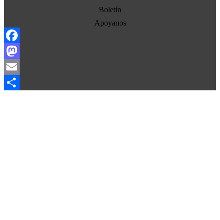
Estados Unidos
Boletín
Europa
Apoyanos
Oriente Medio
Facebook
Norte-Sur
Mastodon
Sociedad
Email
Ojo con los medios
Compartir
La otra historia