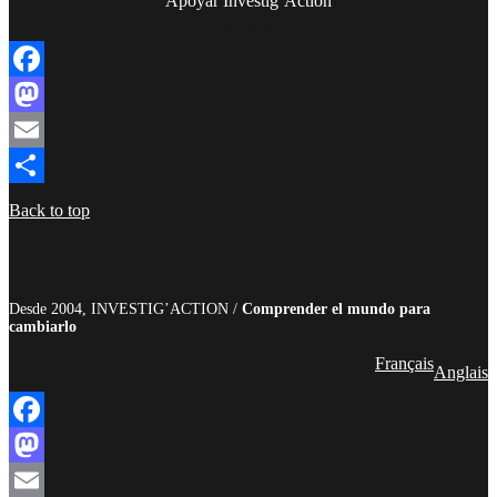
Apoyar Investig’Action
boletín
Facebook
Mastodon
Email
Compartir
Back to top
Desde 2004, INVESTIG’ACTION /
Comprender el mundo para
cambiarlo
Français
Anglais
Facebook
Mastodon