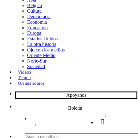
Bélgica
k
o
a
Cultura
Democracia
n
r
Economia
Educacion
t
Europa
Estados Unidos
i
La otra historia
r
Ojo con los medios
Oriente Medio
Norte-Sur
Sociedad
Videos
Tienda
Qienes somos
Apoyanos
Boletin
0
Search