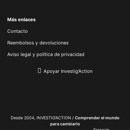
Facebook
Twitter
Instagram
YouTube
TikTok
Telegram
Enlace
Más enlaces
Contacto
Reembolsos y devoluciones
Aviso legal y política de privacidad
Apoyar Investig’Action
boletín
Desde 2004, INVESTIG’ACTION /
Comprender el mundo
para cambiarlo
Français