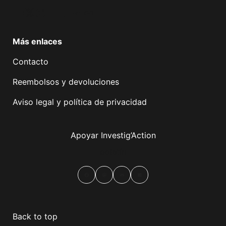
Facebook
Twitter
Instagram
YouTube
TikTok
Telegram
Enlace
Más enlaces
Contacto
Reembolsos y devoluciones
Aviso legal y política de privacidad
Apoyar Investig’Action
boletín
Facebook
Mastodon
Email
Compartir
Back to top