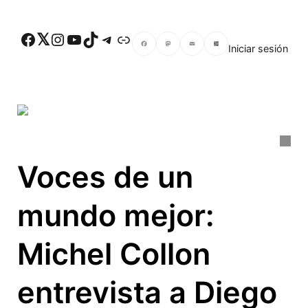
Skip to main content
Facebook
Twitter
Instagram
YouTube
TikTok
Telegram
Enlace
Iniciar sesión
Facebook
Mastodon
Email
Compartir
Voces de un
mundo mejor:
Michel Collon
entrevista a Diego