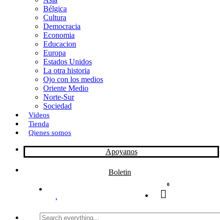
Bélgica
k
o
a
Cultura
Democracia
n
r
Economia
Educacion
t
Europa
Estados Unidos
i
La otra historia
r
Ojo con los medios
Oriente Medio
Norte-Sur
Sociedad
Videos
Tienda
Qienes somos
Apoyanos
Boletin
0
Search