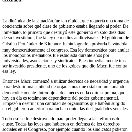
á
La dinámica de la situación fue tan r
pida, que requería una toma de
conciencia sobre qué clase de gobierno estaba llegando al poder. De
í
inmediato, lo primero que destruyó este gobierno en solo diez d
as
de su investidura, fue la ley de medios audiovisuales. El gobierno de
hab
a logrado aprobar
á
Cristina Fernández de Kirchner
í
la llev
ndola
á
á
muy democr
ticamente al congreso. Esa ley democr
tica para anular
los monopolios mediaticos fue estudiada durante años por
universidades, asociaciones y sindicatos. Pues inmediatamente tras
ser investido presidente, uno de los golpes que dio Macri fue contra
esa ley.
Entonces Macri comenzó a utilizar decretos de necesidad y urgencia
para destruir una cantidad de organismos que estaban funcionando
á
democr
ticamente. Introdujo a dos jueces en la corte suprema, que
hoy en día es totalmente dependiente del poder gubernamental.
Empezó a destruir una cantidad de organismos que habían surgido
en el gobierno anterior para luchar contra las desigualdades sociales.
Todo eso se fue destruyendo para poder llegar a las reformas de
ajuste. Todas las leyes que hubieron en defensa de los derechos
sociales en el Congreso, por ejemplo cuando los sindicatos pidieron