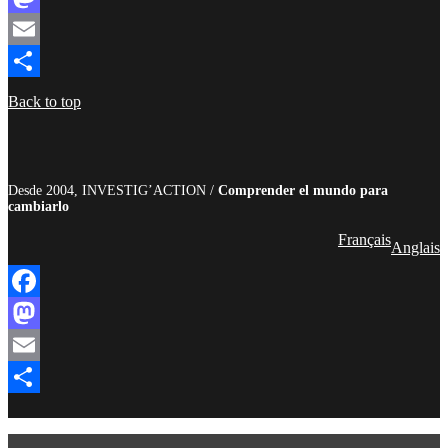
Mastodon
Email
Compartir
Back to top
Desde 2004, INVESTIG’ACTION /
Comprender el mundo para
cambiarlo
Français
Anglais
Facebook
Mastodon
Email
Compartir