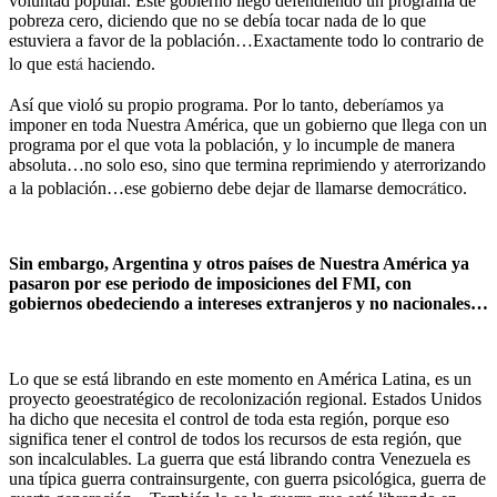
voluntad popular. Este gobierno llegó defendiendo un programa de
pobreza cero, diciendo que no se debía tocar nada de lo que
estuviera a favor de la población…Exactamente todo lo contrario de
á
lo que est
haciendo.
í
Así que violó su propio programa. Por lo tanto, deber
amos ya
imponer en toda Nuestra América, que un gobierno que llega con un
programa por el que vota la población, y lo incumple de manera
absoluta…no solo eso, sino que termina reprimiendo y aterrorizando
á
a la población…ese gobierno debe dejar de llamarse democr
tico.
Sin embargo, Argentina y otros países de Nuestra América ya
pasaron por ese periodo de imposiciones del FMI, con
gobiernos obedeciendo a intereses extranjeros y no nacionales…
Lo que se está librando en este momento en América Latina, es un
proyecto geoestratégico de recolonización regional. Estados Unidos
ha dicho que necesita el control de toda esta región, porque eso
significa tener el control de todos los recursos de esta región, que
son incalculables. La guerra que está librando contra Venezuela es
una típica guerra contrainsurgente, con guerra psicológica, guerra de