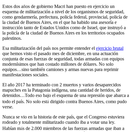
ñ
Estos dos a
os de gobierno Macri han puesto en ejercicio un
esquema de militarización a nivel de los organismos de seguridad,
como gendarmería, prefectura, policía federal, provincial, policía de
la ciudad de Buenos Aires, en el que ha habido una asesoría e
instrucción tanto de Estados Unidos como de Israel, que instruyó a
la policía de la ciudad de Buenos Aires en los territorios ocupados
palestinos.
Esa militarización del país nos permite entender el
ejercicio brutal
que hemos visto el pasado mes de diciembre, en una actuación
conjunta de esas fuerzas de seguridad, todas armadas con equipos
modernísimos que han costado millones de dólares. No solo
equipos…sino también camiones y armas nuevas para reprimir
manifestaciones sociales.
El año 2017 ha terminado con 2 muertos y varios desaparecidos
mapuches en la Patagonia indígena, una cantidad de heridos, de
detenidos…Todo eso bajo el esquema de una represión que abarca a
á
todo el país. No solo est
dirigido contra Buenos Aires, como pudo
verse.
Nunca se vio en la historia de este país, que el Congreso estuviera
rodeado y totalmente militarizado cuando iba a votar una ley.
á
Habían m
s de 2.000 miembros de las fuerzas armadas que iban a