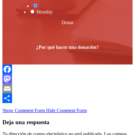
One Time
Monthly
Donar
¿Por qué hacer una donación?
Facebook
Mastodon
Email
Compartir
Show Comment Form
Hide Comment Form
Deja una respuesta
Tu dirección de correo electrónico no será publicada.
Los campos