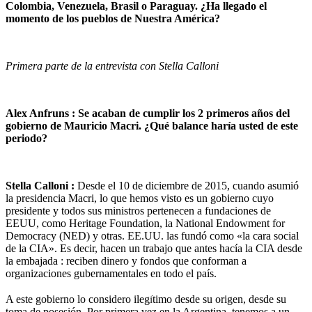
Colombia, Venezuela, Brasil o Paraguay. ¿Ha llegado el
momento de los pueblos de Nuestra América?
Primera parte de la entrevista con Stella Calloni
Alex Anfruns : Se acaban de cumplir los 2 primeros años del
gobierno de Mauricio Macri. ¿Qué balance haría usted de este
periodo?
Stella Calloni :
Desde el 10 de diciembre de 2015, cuando asumió
la presidencia Macri, lo que hemos visto es un gobierno cuyo
presidente y todos sus ministros pertenecen a fundaciones de
EEUU, como Heritage Foundation, la National Endowment for
Democracy (NED) y otras. EE.UU. las fundó como «la cara social
de la CIA». Es decir, hacen un trabajo que antes hacía la CIA desde
la embajada : reciben dinero y fondos que conforman a
organizaciones gubernamentales en todo el país.
í
A este gobierno lo considero ileg
timo desde su origen, desde su
toma de posesión. Por primera vez en la Argentina, tenemos a un