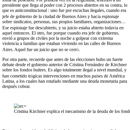
presidente que llega al poder con 2 procesos abiertos en su contra, lo
que es anticonstitucional : uno fue por escuchas ilegales, cuando era
í
jefe de gobierno de la ciudad de Buenos Aires y hac
a espionaje
sobre sindicatos, personas, sus propios familiares, organizaciones…
í
Ese espionaje fue descubierto, y su juicio estaba abierto todav
a en
aquel entonces. El otro, fue porque cuando era jefe de gobierno,
envió a grupos de civiles por la noche a golpear con extrema
violencia a familias que estaban viviendo en las calles de Buenos
ó
Aires. Aquel fue un juicio que no se cerr
.
Por otra parte, recuerde que antes de las elecciones hubo un fuerte
debate desde el gobierno anterior de Cristina Fernández de Kirchner
sobre los fondos buitres. Es algo totalmente ilegal a nivel mundial, y
á
í
han cometido tr
gicas intervenciones en muchos pa
ses de América
Latina, a los cuales han estafado mediante una deuda monetaria para
después cobrar.
Cristina Kirchner explica el mecanismo de la deuda de los fond