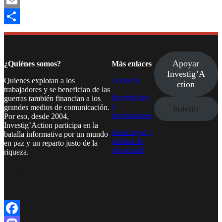
Mastodon
Email
Compartir
Apoyar
¿Quiénes somos?
Más enlaces
Investig’A
Quienes explotan a los
Contacto
ction
trabajadores y se benefician de las
Reembolsos
guerras también financian a los
y
grandes medios de comunicación.
boletín
devoluciones
Por eso, desde 2004,
Investig’Action participa en la
Aviso legal y
batalla informativa por un mundo
política de
en paz y un reparto justo de la
privacidad
riqueza.
Facebook
Twitter
Instagram
YouTube
TikTok
Telegram
Enlace