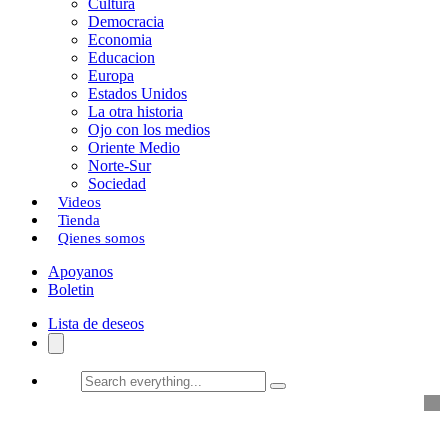
Cultura
k
o
a
Democracia
Economia
n
r
Educacion
Europa
t
Estados Unidos
i
La otra historia
Ojo con los medios
r
Oriente Medio
Norte-Sur
Sociedad
Videos
Tienda
Qienes somos
Apoyanos
Boletin
Lista de deseos
Search
everything...