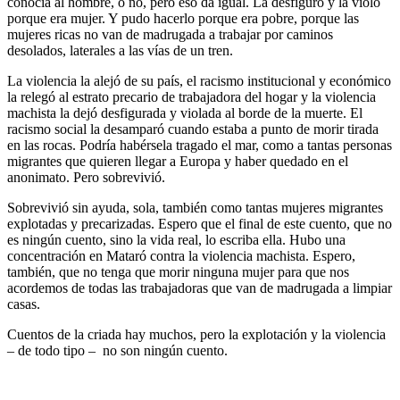
conocía al hombre, o no, pero eso da igual. La desfiguró y la violó
porque era mujer. Y pudo hacerlo porque era pobre, porque las
mujeres ricas no van de madrugada a trabajar por caminos
desolados, laterales a las vías de un tren.
La violencia la alejó de su país, el racismo institucional y económico
la relegó al estrato precario de trabajadora del hogar y la violencia
machista la dejó desfigurada y violada al borde de la muerte. El
racismo social la desamparó cuando estaba a punto de morir tirada
en las rocas. Podría habérsela tragado el mar, como a tantas personas
migrantes que quieren llegar a Europa y haber quedado en el
anonimato. Pero sobrevivió.
Sobrevivió sin ayuda, sola, también como tantas mujeres migrantes
explotadas y precarizadas. Espero que el final de este cuento, que no
es ningún cuento, sino la vida real, lo escriba ella. Hubo una
concentración en Mataró contra la violencia machista. Espero,
también, que no tenga que morir ninguna mujer para que nos
acordemos de todas las trabajadoras que van de madrugada a limpiar
casas.
Cuentos de la criada hay muchos, pero la explotación y la violencia
– de todo tipo – no son ningún cuento.