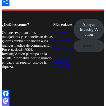
Email
Compartir
Apoyar
¿Quiénes somos?
Más enlaces
Investig’A
Quienes explotan a los
Contacto
ction
trabajadores y se benefician de las
Reembolsos
guerras también financian a los
y
grandes medios de comunicación.
boletín
devoluciones
Por eso, desde 2004,
Investig’Action participa en la
Aviso legal y
batalla informativa por un mundo
política de
en paz y un reparto justo de la
privacidad
riqueza.
Facebook
Twitter
Instagram
YouTube
TikTok
Telegram
Enlace
Facebook