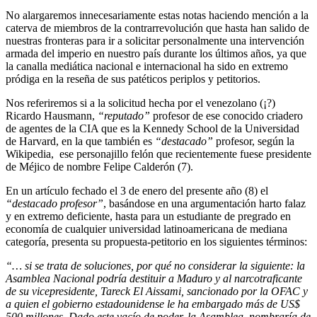
No alargaremos innecesariamente estas notas haciendo mención a la
caterva de miembros de la contrarrevolución que hasta han salido de
nuestras fronteras para ir a solicitar personalmente una intervención
armada del imperio en nuestro país durante los últimos años, ya que
la canalla mediática nacional e internacional ha sido en extremo
pródiga en la reseña de sus patéticos periplos y petitorios.
Nos referiremos si a la solicitud hecha por el venezolano (¡?)
Ricardo Hausmann,
“reputado”
profesor de ese conocido criadero
de agentes de la CIA que es la Kennedy School de la Universidad
de Harvard, en la que también es
“destacado”
profesor, según la
Wikipedia, ese personajillo felón que recientemente fuese presidente
de Méjico de nombre Felipe Calderón (7).
En un artículo fechado el 3 de enero del presente año (8) el
“destacado profesor”
, basándose en una argumentación harto falaz
y en extremo deficiente, hasta para un estudiante de pregrado en
economía de cualquier universidad latinoamericana de mediana
categoría, presenta su propuesta-petitorio en los siguientes términos:
“… si se trata de soluciones, por qué no considerar la siguiente: la
Asamblea Nacional podría destituir a Maduro y al narcotraficante
de su vicepresidente, Tareck El Aissami, sancionado por la OFAC y
a quien el gobierno estadounidense le ha embargado más de US$
500 millones.
Dado este vacío de poder, la Asamblea, nombraría de