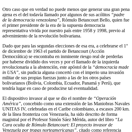
Otro caso que en verdad no puede menos que generar una gran pena
ajena es el del todavía llamado por algunos de sus acólitos
“padre
de la democracia venezolana”
, Rómulo Betancourt Bello, quien fue
el primer presidente de la era de la supuesta democracia
representativa vivida por nuestro país entre 1958 y 1998, previo al
advenimiento de la revolución bolivariana.
Dado que para las segundas elecciones de esa era, a celebrarse el 1°
de diciembre de 1963 el partido de Betancourt (Acción
Democrática) se encontraba en inminente riesgo real de perderlas
por haberse dividido dos veces y por el llamado de la izquierda
revolucionaria a la abstención, este apóstol de la
“democracia made
in USA”
, sin pudicia alguna concertó con el imperio una invasión
militar de sus propias fuerzas junto a las de los otros países
bolivarianos (Bolivia, Colombia, Ecuador, Panamá y Perú), que
tendría lugar en caso de producirse tal eventualidad.
El dispositivo invasor al que se dio el nombre de
“Operación
América”
, concebido como una extensión de las Maniobras Navales
UNITAS IV, celebradas en el Caribe colombiano, a escasos 200 km.
de la línea fronteriza con Venezuela, ha sido descrito de forma
magistral por el Profesor Simón Sáez Mérida, autor del libro
“La
Cara oculta de Rómulo Betancourt: El proyecto invasor de
Venezuela por tropas norteamericanas”,
citado como referencia