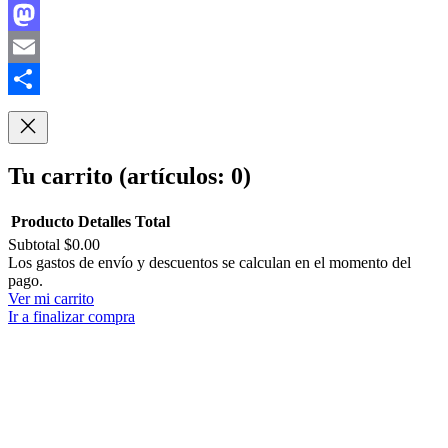
Facebook
Mastodon
Email
Compartir
Tu carrito
(artículos: 0)
Producto
Detalles
Total
Subtotal
$0.00
Productos
Los gastos de envío y descuentos se calculan en el momento del
pago.
del
Ver mi carrito
carrito
Ir a finalizar compra