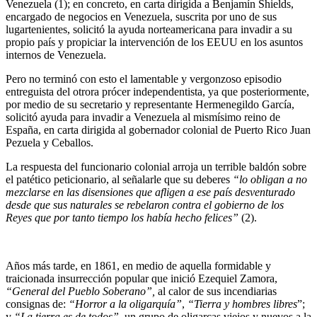
Venezuela (1); en concreto, en carta dirigida a Benjamín Shields,
encargado de negocios en Venezuela, suscrita por uno de sus
lugartenientes, solicitó la ayuda norteamericana para invadir a su
propio país y propiciar la intervención de los EEUU en los asuntos
internos de Venezuela.
Pero no terminó con esto el lamentable y vergonzoso episodio
entreguista del otrora prócer independentista, ya que posteriormente,
por medio de su secretario y representante Hermenegildo García,
solicitó ayuda para invadir a Venezuela al mismísimo reino de
España, en carta dirigida al gobernador colonial de Puerto Rico Juan
Pezuela y Ceballos.
La respuesta del funcionario colonial arroja un terrible baldón sobre
el patético peticionario, al señalarle que su deberes
“lo obligan a no
mezclarse en las disensiones que afligen a ese país desventurado
desde que sus naturales se rebelaron contra el gobierno de los
Reyes que por tanto tiempo los había hecho felices”
(2).
Años más tarde, en 1861, en medio de aquella formidable y
traicionada insurrección popular que inició Ezequiel Zamora,
“General del Pueblo Soberano”,
al calor de sus incendiarias
consignas de:
“Horror a la oligarquía”
,
“Tierra y hombres libres
”;
y
“La tierra es de todos”
, un grupo de oligarcas viejos y nuevos a la