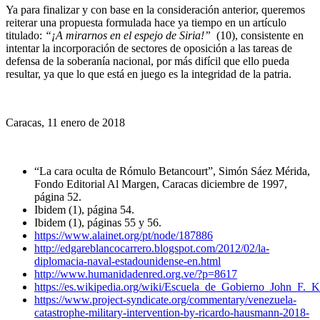
Ya para finalizar y con base en la consideración anterior, queremos
reiterar una propuesta formulada hace ya tiempo en un artículo
titulado:
“¡A mirarnos en el espejo de Siria!”
(10), consistente en
intentar la incorporación de sectores de oposición a las tareas de
defensa de la soberanía nacional, por más difícil que ello pueda
resultar, ya que lo que está en juego es la integridad de la patria.
Caracas, 11 enero de 2018
“La cara oculta de Rómulo Betancourt”, Simón Sáez Mérida,
Fondo Editorial Al Margen, Caracas diciembre de 1997,
página 52.
Ibidem (1), página 54.
Ibidem (1), páginas 55 y 56.
https://www.alainet.org/pt/node/187886
http://edgareblancocarrero.blogspot.com/2012/02/la-
diplomacia-naval-estadounidense-en.html
http://www.humanidadenred.org.ve/?p=8617
https://es.wikipedia.org/wiki/Escuela_de_Gobierno_John_F._
https://www.project-syndicate.org/commentary/venezuela-
catastrophe-military-intervention-by-ricardo-hausmann-2018-