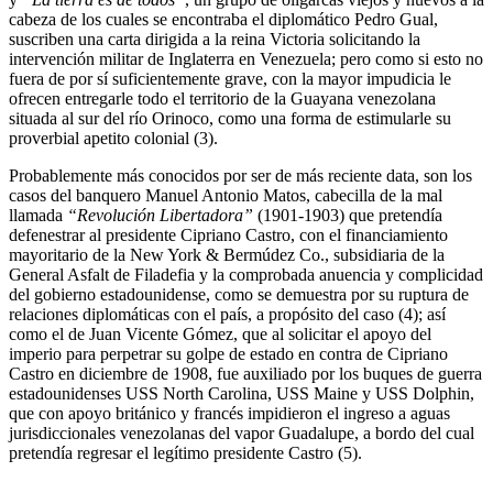
cabeza de los cuales se encontraba el diplomático Pedro Gual,
suscriben una carta dirigida a la reina Victoria solicitando la
intervención militar de Inglaterra en Venezuela; pero como si esto no
fuera de por sí suficientemente grave, con la mayor impudicia le
ofrecen entregarle todo el territorio de la Guayana venezolana
situada al sur del río Orinoco, como una forma de estimularle su
proverbial apetito colonial (3).
Probablemente más conocidos por ser de más reciente data, son los
casos del banquero Manuel Antonio Matos, cabecilla de la mal
llamada
“Revolución Libertadora”
(1901-1903) que pretendía
defenestrar al presidente Cipriano Castro, con el financiamiento
mayoritario de la New York & Bermúdez Co., subsidiaria de la
General Asfalt de Filadefia y la comprobada anuencia y complicidad
del gobierno estadounidense, como se demuestra por su ruptura de
relaciones diplomáticas con el país, a propósito del caso (4); así
como el de Juan Vicente Gómez, que al solicitar el apoyo del
imperio para perpetrar su golpe de estado en contra de Cipriano
Castro en diciembre de 1908, fue auxiliado por los buques de guerra
estadounidenses USS North Carolina, USS Maine y USS Dolphin,
que con apoyo británico y francés impidieron el ingreso a aguas
jurisdiccionales venezolanas del vapor Guadalupe, a bordo del cual
pretendía regresar el legítimo presidente Castro (5).