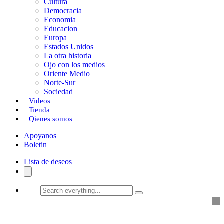
Cultura
k
o
a
Democracia
Economia
n
r
Educacion
Europa
t
Estados Unidos
i
La otra historia
Ojo con los medios
r
Oriente Medio
Norte-Sur
Sociedad
Videos
Tienda
Qienes somos
Apoyanos
Boletin
Lista de deseos
Search
everything...