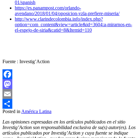
01/spanish
https://es.panampost.com/orlando-
avendano/2018/01/04/oposicion-vzla-prefiere-miseria/
http://www.clarindecolombia.info/index.php?
option=com_content&view=article&id=3604:a-mirarnos-en-
el-espejo-de-siria&catid=8&Itemid=110
Fuente : Investig’Action
Facebook
Mastodon
Email
Posted in
América Latina
Compartir
Las opiniones expresadas en los artículos publicados en el sitio
Investig’Action son responsabilidad exclusiva de su(s) autor(es). Los
artículos publicados por Investig’Action y cuya fuente se indique