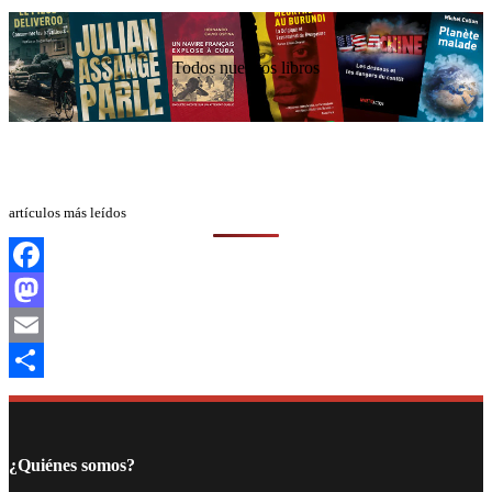
Todos nuestros libros
artículos más leídos
Facebook
Mastodon
Email
Compartir
¿Quiénes somos?