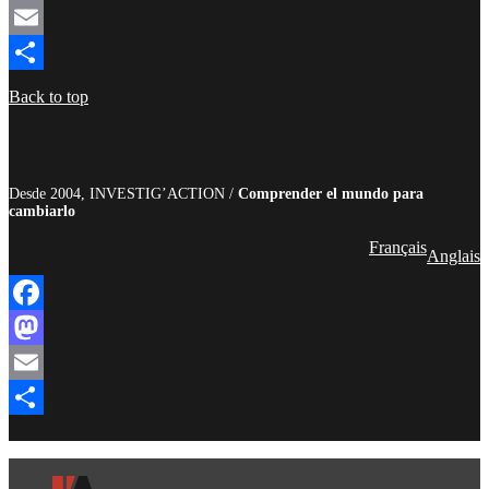
Mastodon
Email
Compartir
Back to top
Desde 2004, INVESTIG’ACTION /
Comprender el mundo para
cambiarlo
Français
Anglais
Facebook
Mastodon
Email
Compartir