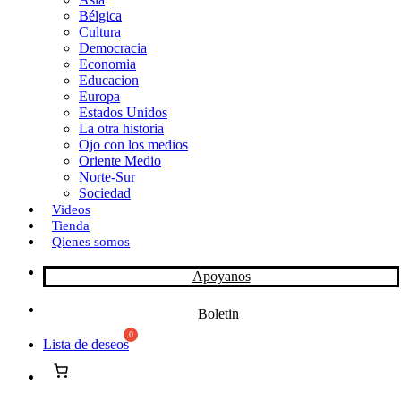
Bélgica
k
o
a
Cultura
Democracia
n
r
Economia
Educacion
t
Europa
Estados Unidos
i
La otra historia
r
Ojo con los medios
Oriente Medio
Norte-Sur
Sociedad
Videos
Tienda
Qienes somos
Apoyanos
Boletin
Lista de deseos