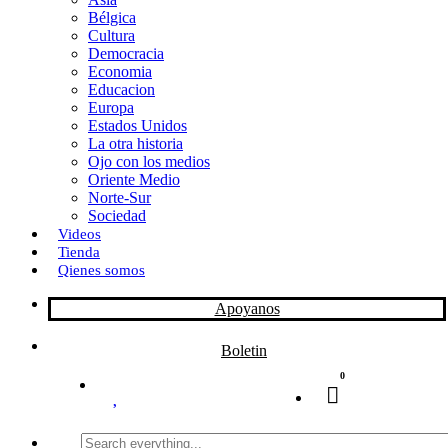
Bélgica
k
o
a
Cultura
Democracia
n
r
Economia
Educacion
t
Europa
Estados Unidos
i
La otra historia
r
Ojo con los medios
Oriente Medio
Norte-Sur
Sociedad
Videos
Tienda
Qienes somos
Apoyanos
Boletin
0
Search