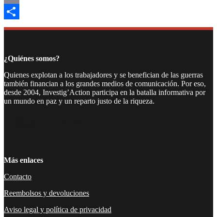
Email
Compartir
¿Quiénes somos?
Quienes explotan a los trabajadores y se benefician de las guerras
también financian a los grandes medios de comunicación. Por eso,
desde 2004, Investig’Action participa en la batalla informativa por
un mundo en paz y un reparto justo de la riqueza.
Facebook
Twitter
Instagram
YouTube
TikTok
Telegram
Enlace
Más enlaces
Contacto
Reembolsos y devoluciones
Aviso legal y política de privacidad