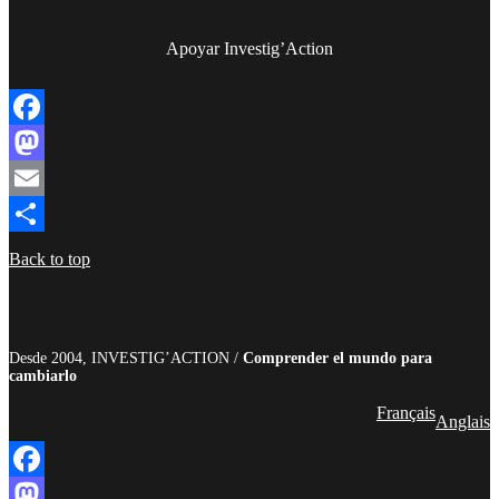
Apoyar Investig’Action
boletín
Facebook
Mastodon
Email
Compartir
Back to top
Desde 2004, INVESTIG’ACTION /
Comprender el mundo para
cambiarlo
Français
Anglais
Facebook