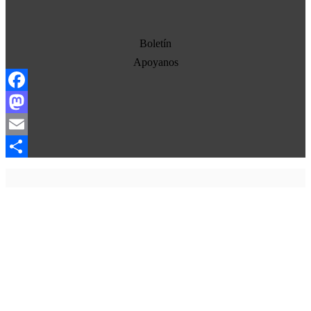
Economia
Estados Unidos
Boletín
Europa
Apoyanos
Oriente Medio
Facebook
Norte-Sur
Mastodon
Sociedad
Email
Ojo con los medios
Compartir
La otra historia