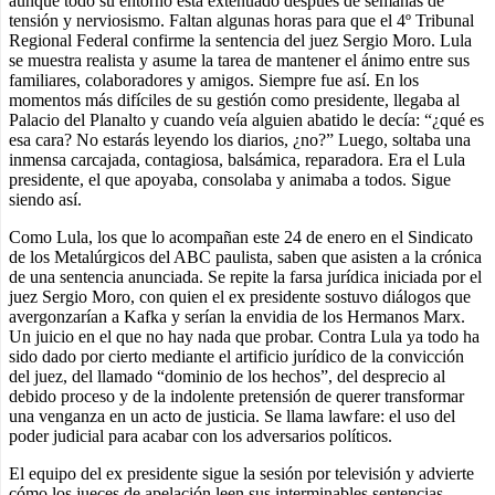
aunque todo su entorno está extenuado después de semanas de
tensión y nerviosismo. Faltan algunas horas para que el 4º Tribunal
Regional Federal confirme la sentencia del juez Sergio Moro. Lula
se muestra realista y asume la tarea de mantener el ánimo entre sus
familiares, colaboradores y amigos. Siempre fue así. En los
momentos más difíciles de su gestión como presidente, llegaba al
Palacio del Planalto y cuando veía alguien abatido le decía: “¿qué es
esa cara? No estarás leyendo los diarios, ¿no?” Luego, soltaba una
inmensa carcajada, contagiosa, balsámica, reparadora. Era el Lula
presidente, el que apoyaba, consolaba y animaba a todos. Sigue
siendo así.
Como Lula, los que lo acompañan este 24 de enero en el Sindicato
de los Metalúrgicos del ABC paulista, saben que asisten a la crónica
de una sentencia anunciada. Se repite la farsa jurídica iniciada por el
juez Sergio Moro, con quien el ex presidente sostuvo diálogos que
avergonzarían a Kafka y serían la envidia de los Hermanos Marx.
Un juicio en el que no hay nada que probar. Contra Lula ya todo ha
sido dado por cierto mediante el artificio jurídico de la convicción
del juez, del llamado “dominio de los hechos”, del desprecio al
debido proceso y de la indolente pretensión de querer transformar
una venganza en un acto de justicia. Se llama lawfare: el uso del
poder judicial para acabar con los adversarios políticos.
El equipo del ex presidente sigue la sesión por televisión y advierte
cómo los jueces de apelación leen sus interminables sentencias,