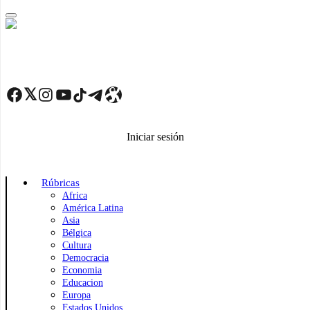
Skip
to
main
content
Facebook
Twitter
Instagram
YouTube
TikTok
Telegram
Enlace
Iniciar sesión
Rúbricas
Africa
América Latina
Asia
Bélgica
Cultura
Democracia
Economia
Educacion
Europa
Estados Unidos