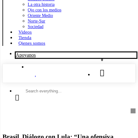
La otra historia
Ojo con los medios
Oriente Medio
Norte-Sur
Sociedad
Videos
Tienda
Qienes somos
Apoyanos
0
Search
everything...
Brasil. Diálogo con Lula: “Una ofensiva