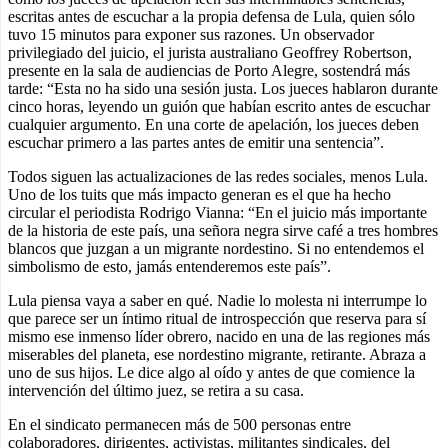
escritas antes de escuchar a la propia defensa de Lula, quien sólo
tuvo 15 minutos para exponer sus razones. Un observador
privilegiado del juicio, el jurista australiano Geoffrey Robertson,
presente en la sala de audiencias de Porto Alegre, sostendrá más
tarde: “Esta no ha sido una sesión justa. Los jueces hablaron durante
cinco horas, leyendo un guión que habían escrito antes de escuchar
cualquier argumento. En una corte de apelación, los jueces deben
escuchar primero a las partes antes de emitir una sentencia”.
Todos siguen las actualizaciones de las redes sociales, menos Lula.
Uno de los tuits que más impacto generan es el que ha hecho
circular el periodista Rodrigo Vianna: “En el juicio más importante
de la historia de este país, una señora negra sirve café a tres hombres
blancos que juzgan a un migrante nordestino. Si no entendemos el
simbolismo de esto, jamás entenderemos este país”.
Lula piensa vaya a saber en qué. Nadie lo molesta ni interrumpe lo
que parece ser un íntimo ritual de introspección que reserva para sí
mismo ese inmenso líder obrero, nacido en una de las regiones más
miserables del planeta, ese nordestino migrante, retirante. Abraza a
uno de sus hijos. Le dice algo al oído y antes de que comience la
intervención del último juez, se retira a su casa.
En el sindicato permanecen más de 500 personas entre
colaboradores, dirigentes, activistas, militantes sindicales, del