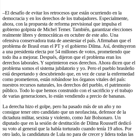
–El desafío de evitar los retrocesos que están ocurriendo en la
democracia y en los derechos de los trabajadores. Especialmente,
ahora, con la propuesta de reforma previsional que impulsa el
gobierno golpista de Michel Temer. También, garantizar elecciones
realmente libres y democráticas en octubre de este año. Una
ofensiva conservadora trata de anestesiar el país. Afirmaban que el
problema de Brasil eran el PT y el gobierno Dilma. Así, destituyeron
a una presidenta electa por 54 millones de votos, prometiendo que
todo iba a mejorar. Después, dijeron que el problema eran los
derechos laborales. Y suprimieron esos derechos. Ahora dicen que el
problema somos el sistema jubilatorio y yo. Pero el pueblo brasileño
está despertando y descubriendo que, en vez de curar la enfermedad
como prometieron, están robándose los órganos vitales del país:
nuestros recursos naturales, los derechos del pueblo, el patrimonio
público. Todo lo que hemos construido con el sacrificio y el trabajo
de varias generaciones, lo están vendiendo a precio de bananas.
La derecha hizo el golpe, pero ha pasado más de un año y no
consigue tener otro candidato que un neofascista, defensor de la
dictadura militar, sexista y violento, como Jair Bolsonaro. Un
diputado que en la sesión de destitución de Dilma Rousseff dedicó
su voto al general que la había torturado cuando tenía 19 años. Por
otro lado, la candidatura de Lula no para de crecer y lidera todas las