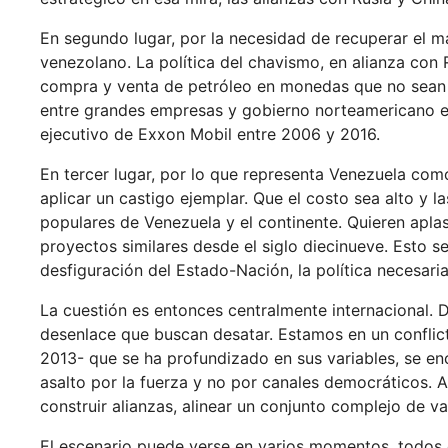
En segundo lugar, por la necesidad de recuperar el ma
venezolano. La política del chavismo, en alianza con
compra y venta de petróleo en monedas que no sean d
entre grandes empresas y gobierno norteamericano est
ejecutivo de Exxon Mobil entre 2006 y 2016.
En tercer lugar, por lo que representa Venezuela com
aplicar un castigo ejemplar. Que el costo sea alto y 
populares de Venezuela y el continente. Quieren aplas
proyectos similares desde el siglo diecinueve. Esto s
desfiguración del Estado-Nación, la política necesari
La cuestión es entonces centralmente internacional. De
desenlace que buscan desatar. Estamos en un conflic
2013- que se ha profundizado en sus variables, se en
asalto por la fuerza y no por canales democráticos. As
construir alianzas, alinear un conjunto complejo de var
El escenario puede verse en varios momentos, todos en