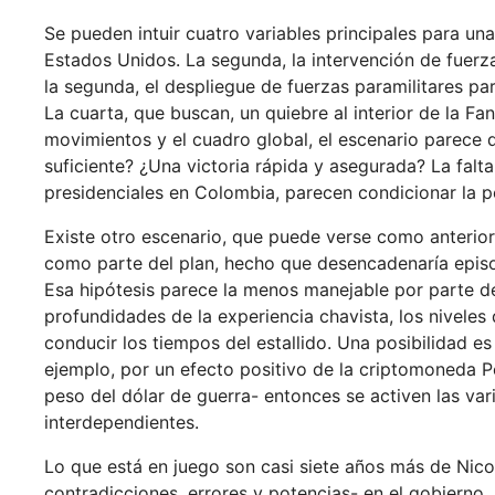
Se pueden intuir cuatro variables principales para una
Estados Unidos. La segunda, la intervención de fuerz
la segunda, el despliegue de fuerzas paramilitares par
La cuarta, que buscan, un quiebre al interior de la Fa
movimientos y el cuadro global, el escenario parece d
suficiente? ¿Una victoria rápida y asegurada? La fal
presidenciales en Colombia, parecen condicionar la 
Existe otro escenario, que puede verse como anterior
como parte del plan, hecho que desencadenaría episo
Esa hipótesis parece la menos manejable por parte de
profundidades de la experiencia chavista, los niveles
conducir los tiempos del estallido. Una posibilidad e
ejemplo, por un efecto positivo de la criptomoneda P
peso del dólar de guerra- entonces se activen las var
interdependientes.
Lo que está en juego son casi siete años más de Nico
contradicciones, errores y potencias- en el gobierno