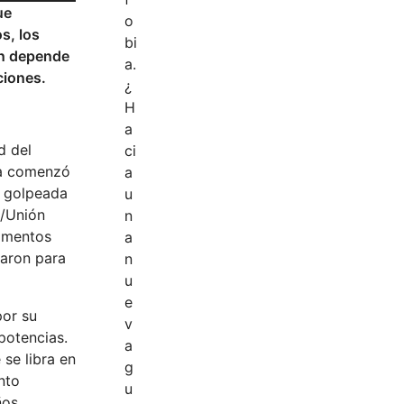
ue
s, los
ón depende
ciones.
d del
na comenzó
s golpeada
a/Unión
momentos
garon para
por su
potencias.
 se libra en
nto
ños.