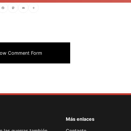
cebook
Mastodon
Email
Compartir
ow Comment Form
Más enlaces
de las guerras también
Contacto