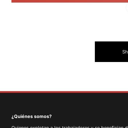
Fa
Sh
¿Quiénes somos?
Quienes explotan a los trabajadores y se benefician 