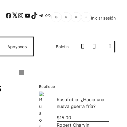
Facebook
Twitter
Instagram
YouTube
TikTok
Telegram
Enlace
Iniciar sesión
Facebook
Mastodon
Email
Compartir
Search
Apoyanos
Boletin
s
Boutique
Rusofobia. ¿Hacia una
nueva guerra fría?
$
15.00
Robert Charvin