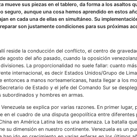
 mueve sus piezas en el tablero, da forma a los asaltos q
stico seguro, aunque una cosa hemos aprendido en estos año
ajan en cada una de ellas en simultáneo. Su implementaci
preparar son justamente condiciones para sus próximas ac
llí reside la conducción del conflicto, el centro de graveda
esde agosto del año pasado, cuando la oposición venezola
ivisiones. La proporcionalidad no suele fallar: cuanto má
frente internacional, es decir Estados Unidos/Grupo de Lim
de entonces a manos norteamericanas, hasta llegar a los 
 Secretario de Estado y el jefe del Comando Sur se desple
os subordinados y hombres en armas.
Venezuela se explica por varias razones. En primer lugar, 
e en el cuadro de una disputa geopolítica entre diferentes 
 China en América Latina les es una amenaza. La batalla que
iene su dimensión en nuestro continente. Venezuela es un pu
a han ido en crecimiento en varias esferas en los últimos a