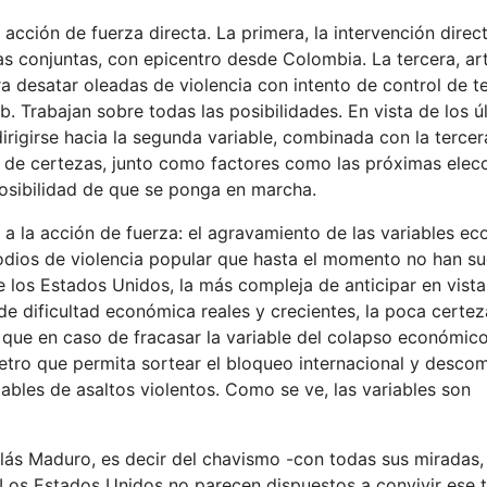
 acción de fuerza directa. La primera, la intervención direc
as conjuntas, con epicentro desde Colombia. La tercera, ar
a desatar oleadas de violencia con intento de control de ter
nb. Trabajan sobre todas las posibilidades. En vista de los ú
irigirse hacia la segunda variable, combinada con la tercer
ta de certezas, junto como factores como las próximas elec
posibilidad de que se ponga en marcha.
 a la acción de fuerza: el agravamiento de las variables e
dios de violencia popular que hasta el momento no han su
 los Estados Unidos, la más compleja de anticipar en vista
 de dificultad económica reales y crecientes, la poca certe
s que en caso de fracasar la variable del colapso económic
etro que permita sortear el bloqueo internacional y descom
iables de asaltos violentos. Como se ve, las variables son
lás Maduro, es decir del chavismo -con todas sus miradas,
. Los Estados Unidos no parecen dispuestos a convivir ese 