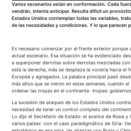
Varios escenarios están en conformación. Cada fuerza
vendrán, intenta anticipar. Resulta difícil un pronó
Estados Unidos contemplan todas las variables, trab
de las necesidades y condiciones. Y lo que parecen 
Es necesario comenzar por el frente exterior porque a
actual escenario. Esa situación se ha evidenciado d
a superponer derrotas sobre derrotas mezcladas con d
está la derecha, más se desplaza la vocería hacia el 
Europea y agregados. La palabra principal pasó des
más altos que se vieron en estas semanas, cuando el
ordenar las tropas en el continente -tropas: gobiern
La sucesión de ataques de los Estados Unidos contra 
necesidad de tener un control completo del continent
Lo dijo el Secretario de Estado: el avance de Rusia y
varios países -con el caso paradigmático de Siria- t
estratégico en esa mira, las alianzas con Rusia y Chin