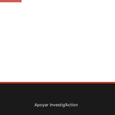
Apoyar Investig’Action
boletín