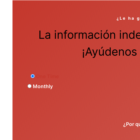
¿Le ha 
La información ind
¡Ayúdenos 
One Time
Monthly
¿Por q