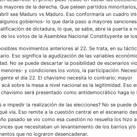
zas mayores de la derecha. Que peleen partidos minoritarios
 abril sea Maduro vs Maduro. Eso conformaría un cuadro int
algunos gobiernos- lo que daría paso a mayores sanciones
lificación de dictadura, lo que, se sabe, abre la puerta a 
o de los votos de la Asamblea Nacional Constituyente se los
posibles movimientos anteriores al 22. Se trata, en su tácti
nario. Eso significa la agudización de las variables económi
idad. No se puede descartar la posibilidad de escenarios vi
enores- y condiciones los votos, la participación. Necesit
 gente el día 22. El chavismo necesita lo contrario: mayor
 acá sobre la mesa a nivel nacional es la legitimidad. Eso e
 el chavismo será presentado como antidemocrático haga lo
s e impedir la realización de las elecciones? No se puede d
qué vía. Eso remite a la cuestión central en el escenario de
El año pasado se vio como esa cuestión no resuelta los hizo 
tonces que necesitaban un levantamiento de los barrios y/o
ementos que no lograron desencadenar.