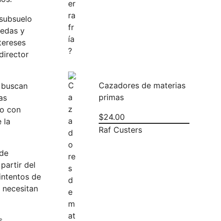
 subsuelo
nedas y
tereses
director
Cazadores de materias
o buscan
primas
as
ho con
$
24.00
 la
Raf Custers
 de
partir del
intentos de
o necesitan
s