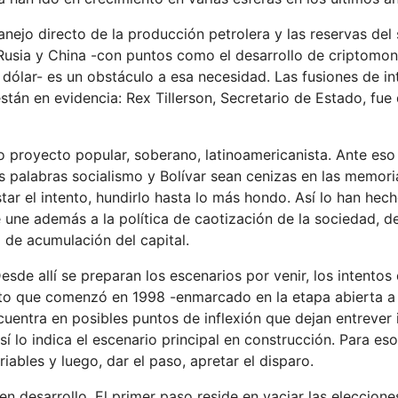
nejo directo de la producción petrolera y las reservas del
 Rusia y China -con puntos como el desarrollo de criptomo
ólar- es un obstáculo a esa necesidad. Las fusiones de in
án en evidencia: Rex Tillerson, Secretario de Estado, fue 
o proyecto popular, soberano, latinoamericanista. Ante es
las palabras socialismo y Bolívar sean cenizas en las memori
tar el intento, hundirlo hasta lo más hondo. Así lo han hec
e une además a la política de caotización de la sociedad, de
a de acumulación del capital.
sde allí se preparan los escenarios por venir, los intentos
to que comenzó en 1998 -enmarcado en la etapa abierta a 
cuentra en posibles puntos de inflexión que dejan entrever 
í lo indica el escenario principal en construcción. Para es
iables y luego, dar el paso, apretar el disparo.
 desarrollo. El primer paso reside en vaciar las eleccione