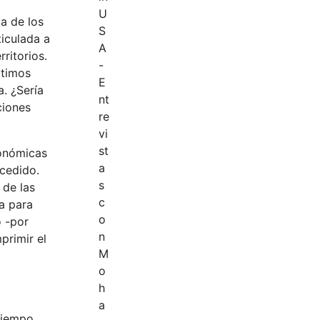
ta de los
ticulada a
ritorios.
ltimos
a. ¿Sería
ciones
conómicas
cedido.
 de las
za para
o -por
primir el
tiempo,