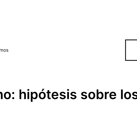
omos
no: hipótesis sobre lo