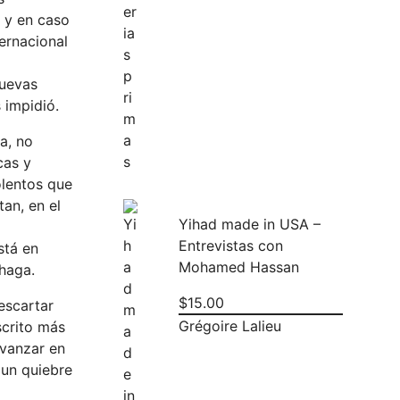
, y en caso
ernacional
nuevas
 impidió.
ca, no
cas y
olentos que
an, en el
Yihad made in USA –
Entrevistas con
stá en
Mohamed Hassan
 haga.
$
15.00
escartar
Grégoire Lalieu
scrito más
avanzar en
 un quiebre