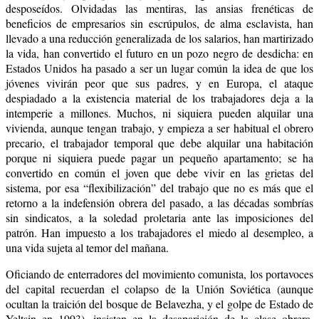
desposeídos. Olvidadas las mentiras, las ansias frenéticas de
beneficios de empresarios sin escrúpulos, de alma esclavista, han
llevado a una reducción generalizada de los salarios, han martirizado
la vida, han convertido el futuro en un pozo negro de desdicha: en
Estados Unidos ha pasado a ser un lugar común la idea de que los
jóvenes vivirán peor que sus padres, y en Europa, el ataque
despiadado a la existencia material de los trabajadores deja a la
intemperie a millones. Muchos, ni siquiera pueden alquilar una
vivienda, aunque tengan trabajo, y empieza a ser habitual el obrero
precario, el trabajador temporal que debe alquilar una habitación
porque ni siquiera puede pagar un pequeño apartamento; se ha
convertido en común el joven que debe vivir en las grietas del
sistema, por esa “flexibilización” del trabajo que no es más que el
retorno a la indefensión obrera del pasado, a las décadas sombrías
sin sindicatos, a la soledad proletaria ante las imposiciones del
patrón. Han impuesto a los trabajadores el miedo al desempleo, a
una vida sujeta al temor del mañana.
Oficiando de enterradores del movimiento comunista, los portavoces
del capital recuerdan el colapso de la Unión Soviética (aunque
ocultan la traición del bosque de
Belavezha,
y
el golpe de Estado de
Yeltsin en 1993), insisten en la desaparición de la clase obrera,