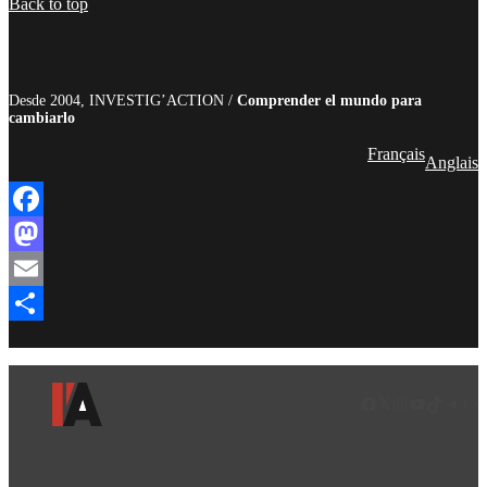
Back to top
Desde 2004, INVESTIG’ACTION /
Comprender el mundo para
cambiarlo
Français
Anglais
Facebook
Mastodon
Email
Compartir
Facebook
LinkedIn
Instagram
YouTube
TikTok
Teleg
Enl