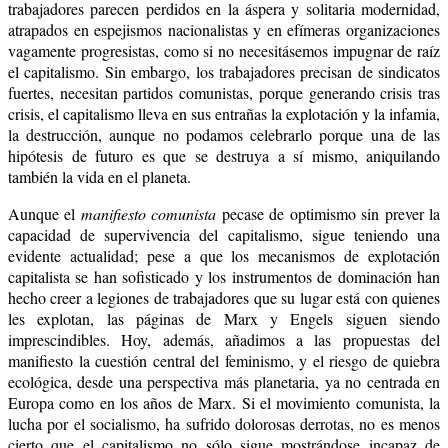
trabajadores parecen perdidos en la áspera y solitaria modernidad,
atrapados en espejismos nacionalistas y en efímeras organizaciones
vagamente progresistas, como si no necesitásemos impugnar de raíz
el capitalismo. Sin embargo, los trabajadores precisan de sindicatos
fuertes, necesitan partidos comunistas, porque generando crisis tras
crisis, el capitalismo lleva en sus entrañas la explotación y la infamia,
la destrucción, aunque no podamos celebrarlo porque una de las
hipótesis de futuro es que se destruya a sí mismo, aniquilando
también la vida en el planeta.
Aunque el
manifiesto comunista
pecase de optimismo sin prever la
capacidad de supervivencia del capitalismo, sigue teniendo una
evidente actualidad; pese a que los mecanismos de explotación
capitalista se han sofisticado y los instrumentos de dominación han
hecho creer a legiones de trabajadores que su lugar está con quienes
les explotan, las páginas de Marx y Engels siguen siendo
imprescindibles. Hoy, además, añadimos a las propuestas del
manifiesto la cuestión central del feminismo, y el riesgo de quiebra
ecológica, desde una perspectiva más planetaria, ya no centrada en
Europa como en los años de Marx. Si el movimiento comunista, la
lucha por el socialismo, ha sufrido dolorosas derrotas, no es menos
cierto que el capitalismo no sólo sigue mostrándose incapaz de