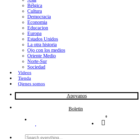
Bélgica
k
o
a
Cultura
Democracia
n
r
Economia
Educacion
t
Europa
Estados Unidos
i
La otra historia
r
Ojo con los medios
Oriente Medio
Norte-Sur
Sociedad
Videos
Tienda
Qienes somos
Apoyanos
Boletin
0
Search