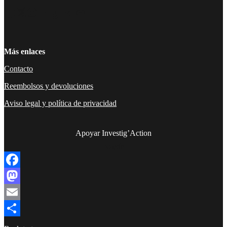
Facebook
Twitter
Instagram
YouTube
TikTok
Telegram
Enlace
Más enlaces
Contacto
Reembolsos y devoluciones
Aviso legal y política de privacidad
Apoyar Investig’Action
boletín
Facebook
Mastodon
Email
Compartir