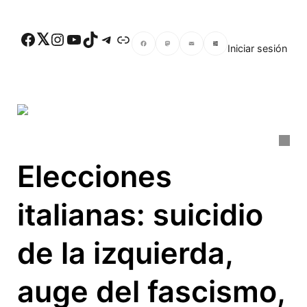
Skip to main content
Facebook
Twitter
Instagram
YouTube
TikTok
Telegram
Enlace
Iniciar sesión
Facebook
Mastodon
Email
Compartir
Elecciones
italianas: suicidio
de la izquierda,
auge del fascismo,