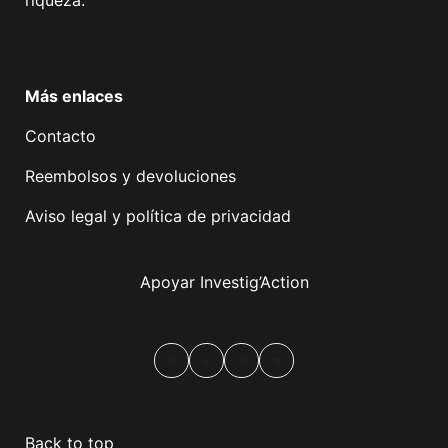
riqueza.
Facebook
Twitter
Instagram
YouTube
TikTok
Telegram
Enlace
Más enlaces
Contacto
Reembolsos y devoluciones
Aviso legal y política de privacidad
Apoyar Investig’Action
boletín
Facebook
Mastodon
Email
Compartir
Back to top