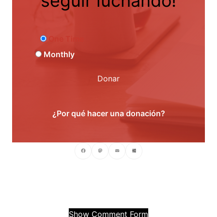
seguir luchando!
One Time
Monthly
Donar
¿Por qué hacer una donación?
Facebook
Mastodon
Email
Compartir
Show Comment Form