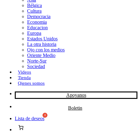
Bélgica
k
o
a
Cultura
Democracia
n
r
Economia
Educacion
t
Europa
Estados Unidos
i
La otra historia
r
Ojo con los medios
Oriente Medio
Norte-Sur
Sociedad
Videos
Tienda
Qienes somos
Apoyanos
Boletin
Lista de deseos