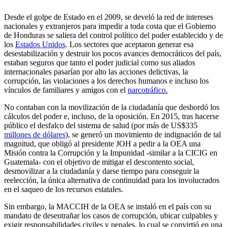
Desde el golpe de Estado en el 2009, se develó la red de intereses
nacionales y extranjeros para impedir a toda costa que el Gobierno
de Honduras se saliera del control político del poder establecido y de
los
Estados Unidos
. Los sectores que aceptaron generar esa
desestabilización y destruir los pocos avances democráticos del país,
estaban seguros que tanto el poder judicial como sus aliados
internacionales pasarían por alto las acciones delictivas, la
corrupción, las violaciones a los derechos humanos e incluso los
vínculos de familiares y amigos con el
narcotráfico.
No contaban con la movilización de la ciudadanía que desbordó los
cálculos del poder e, incluso, de la oposición. En 2015, tras hacerse
público el desfalco del sistema de salud (por más de US$335
millones de dólares
), se generó un movimiento de indignación de tal
magnitud, que obligó al presidente JOH a pedir a la OEA una
Misión contra la Corrupción y la Impunidad -similar a la CICIG en
Guatemala- con el objetivo de mitigar el descontento social,
desmovilizar a la ciudadanía y darse tiempo para conseguir la
reelección, la única alternativa de continuidad para los involucrados
en el saqueo de los recursos estatales.
Sin embargo, la MACCIH de la OEA se instaló en el país con su
mandato de desentrañar los casos de corrupción, ubicar culpables y
exigir responsabilidades civiles y penales, lo cual se convirtió en una