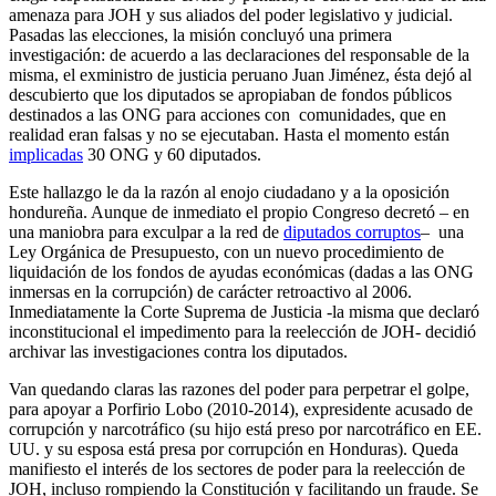
amenaza para JOH y sus aliados del poder legislativo y judicial.
Pasadas las elecciones, la misión concluyó una primera
investigación: de acuerdo a las declaraciones del responsable de la
misma, el exministro de justicia peruano Juan Jiménez, ésta dejó al
descubierto que los diputados se apropiaban de fondos públicos
destinados a las ONG para acciones con comunidades, que en
realidad eran falsas y no se ejecutaban. Hasta el momento están
implicadas
30 ONG y 60 diputados.
Este hallazgo le da la razón al enojo ciudadano y a la oposición
hondureña. Aunque de inmediato el propio Congreso decretó – en
una maniobra para exculpar a la red de
diputados corruptos
– una
Ley Orgánica de Presupuesto, con un nuevo procedimiento de
liquidación de los fondos de ayudas económicas (dadas a las ONG
inmersas en la corrupción) de carácter retroactivo al 2006.
Inmediatamente la Corte Suprema de Justicia -la misma que declaró
inconstitucional el impedimento para la reelección de JOH- decidió
archivar las investigaciones contra los diputados.
Van quedando claras las razones del poder para perpetrar el golpe,
para apoyar a Porfirio Lobo (2010-2014), expresidente acusado de
corrupción y narcotráfico (su hijo está preso por narcotráfico en EE.
UU. y su esposa está presa por corrupción en Honduras). Queda
manifiesto el interés de los sectores de poder para la reelección de
JOH, incluso rompiendo la Constitución y facilitando un fraude. Se