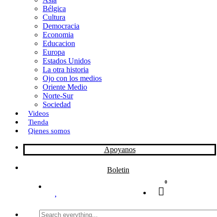
Bélgica
k
o
a
Cultura
Democracia
n
r
Economia
Educacion
t
Europa
Estados Unidos
i
La otra historia
r
Ojo con los medios
Oriente Medio
Norte-Sur
Sociedad
Videos
Tienda
Qienes somos
Apoyanos
Boletin
0
Search