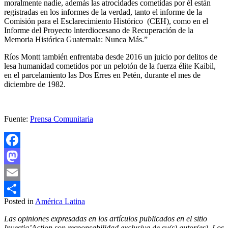
moralmente nadie, además las atrocidades cometidas por él están
registradas en los informes de la verdad, tanto el informe de la
Comisión para el Esclarecimiento Histórico (CEH), como en el
Informe del Proyecto lnterdiocesano de Recuperación de la
Memoria Histórica Guatemala: Nunca Más.”
Ríos Montt también enfrentaba desde 2016 un juicio por delitos de
lesa humanidad cometidos por un pelotón de la fuerza élite Kaibil,
en el parcelamiento las Dos Erres en Petén, durante el mes de
diciembre de 1982.
Fuente:
Prensa Comunitaria
Facebook
Mastodon
Email
Posted in
América Latina
Compartir
Las opiniones expresadas en los artículos publicados en el sitio
Investig’Action son responsabilidad exclusiva de su(s) autor(es). Los