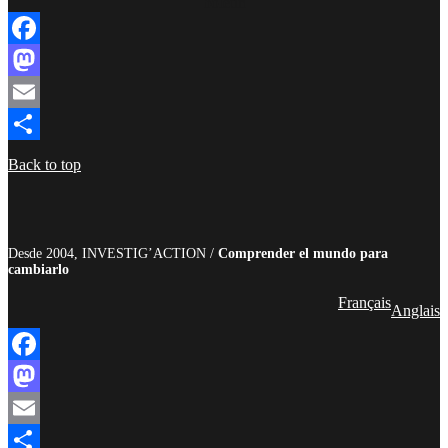
boletín
Facebook
Mastodon
Email
Compartir
Back to top
Desde 2004, INVESTIG’ACTION /
Comprender el mundo para
cambiarlo
Français
Anglais
Facebook
Mastodon
Email