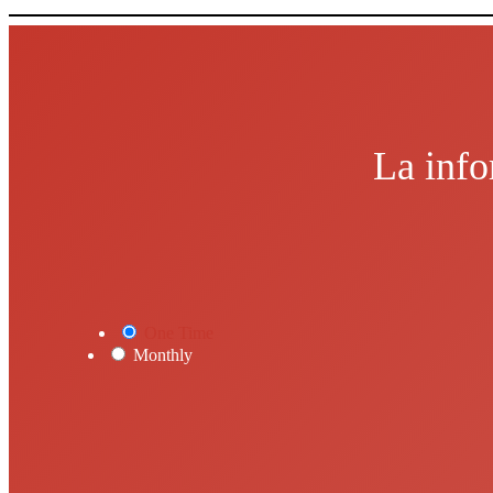
La info
One Time
Monthly