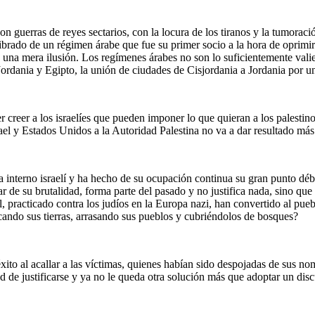
uerras de reyes sectarios, con la locura de los tiranos y la tumoración 
librado de un régimen árabe que fue su primer socio a la hora de oprimir
es una mera ilusión. Los regímenes árabes no son lo suficientemente val
ordania y Egipto, la unión de ciudades de Cisjordania a Jordania por un
er creer a los israelíes que pueden imponer lo que quieran a los palestin
rael y Estados Unidos a la Autoridad Palestina no va a dar resultado más
ma interno israelí y ha hecho de su ocupación continua su gran punto débi
sar de su brutalidad, forma parte del pasado y no justifica nada, sino q
ial, practicado contra los judíos en la Europa nazi, han convertido al pue
scando sus tierras, arrasando sus pueblos y cubriéndolos de bosques?
éxito al acallar a las víctimas, quienes habían sido despojadas de sus n
 de justificarse y ya no le queda otra solución más que adoptar un disc