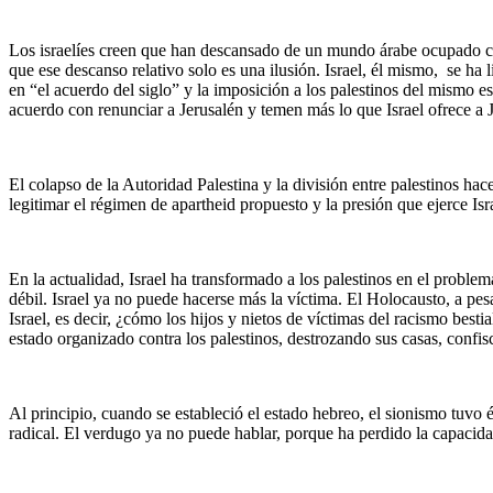
Los israelíes creen que han descansado de un mundo árabe ocupado con g
que ese descanso relativo solo es una ilusión. Israel, él mismo, se ha 
en “el acuerdo del siglo” y la imposición a los palestinos del mismo 
acuerdo con renunciar a Jerusalén y temen más lo que Israel ofrece a J
El colapso de la Autoridad Palestina y la división entre palestinos hac
legitimar el régimen de apartheid propuesto y la presión que ejerce Is
En la actualidad, Israel ha transformado a los palestinos en el proble
débil. Israel ya no puede hacerse más la víctima. El Holocausto, a pe
Israel, es decir, ¿cómo los hijos y nietos de víctimas del racismo best
estado organizado contra los palestinos, destrozando sus casas, confi
Al principio, cuando se estableció el estado hebreo, el sionismo tuvo 
radical. El verdugo ya no puede hablar, porque ha perdido la capacidad