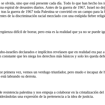
se olvida, sino que está presente cada día. Todo lo que han hecho los is
una espiral de desastres diarios. Antes de la guerra de 1967, Israel no de
tras la guerra de 1967 toda Palestina se convirtió en un campo para la br
ntes de la discriminación racial mezclado con una estúpida fiebre religi
 vergüenza difícil de borrar, pero esta es la realidad que ya no se puede
bo-israelíes declarados e implícitos revelasen que en realidad era paz a
n constante que les niega los derechos más básicos y solo les queda def
por primera vez, vemos un verdugo triunfador, pero mudo e incapaz de ha
está labrando su derrota.
 resistencia palestina y nos empuja a colaborar en la cristalización del
iderándolas una expresión de la pertenencia a la idea de justicia.