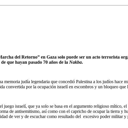
 “Marcha del Retorno” en Gaza solo puede ser un acto terrorista org
ar de que hayan pasado 70 años de la
Nakba
.
una memoria judía legendaria que concedió Palestina a los judíos hace 
 vida convertida por la ocupación israelí en escombros y un bloqueo que 
l juego israelí, que ya solo se basa en el argumento religioso mítico, e
a de antisemitismo, así como con el capricho de ocupar la tierra y hum
cidad de ver y de escuchar como resultado del excesivo poder militar y 