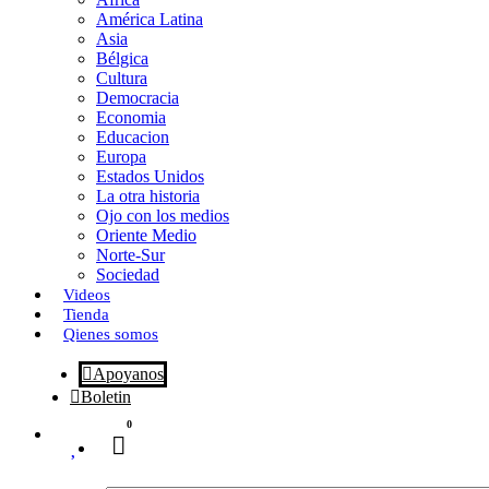
o
o
i
m
América Latina
o
d
l
p
Asia
Bélgica
k
o
a
Cultura
Democracia
n
r
Economia
Educacion
t
Europa
Estados Unidos
i
La otra historia
r
Ojo con los medios
Oriente Medio
Norte-Sur
Sociedad
Videos
Tienda
Qienes somos
Apoyanos
Boletin
0