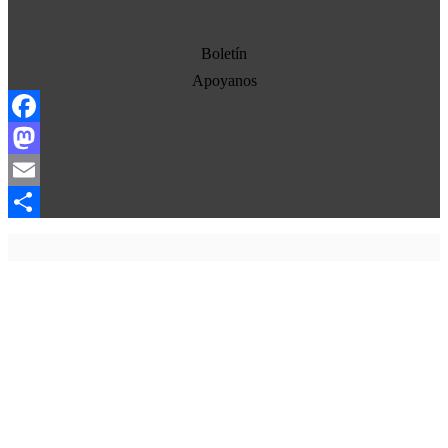
Economia
Estados Unidos
Boletín
Europa
Apoyanos
Oriente Medio
Facebook
Norte-Sur
Mastodon
Sociedad
Email
Ojo con los medios
Compartir
La otra historia