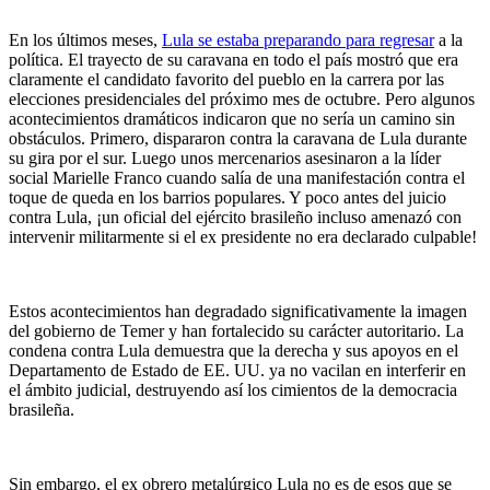
En los últimos meses,
Lula se estaba preparando para regresar
a la
política. El trayecto de su caravana en todo el país mostró que era
claramente el candidato favorito del pueblo en la carrera por las
elecciones presidenciales del próximo mes de octubre. Pero algunos
acontecimientos dramáticos indicaron que no sería un camino sin
obstáculos. Primero, dispararon contra la caravana de Lula durante
su gira por el sur. Luego unos mercenarios asesinaron a la líder
social Marielle Franco cuando salía de una manifestación contra el
toque de queda en los barrios populares. Y poco antes del juicio
contra Lula, ¡un oficial del ejército brasileño incluso amenazó con
intervenir militarmente si el ex presidente no era declarado culpable!
Estos acontecimientos han degradado significativamente la imagen
del gobierno de Temer y han fortalecido su carácter autoritario. La
condena contra Lula demuestra que la derecha y sus apoyos en el
Departamento de Estado de EE. UU. ya no vacilan en interferir en
el ámbito judicial, destruyendo así los cimientos de la democracia
brasileña.
Sin embargo, el ex obrero metalúrgico Lula no es de esos que se