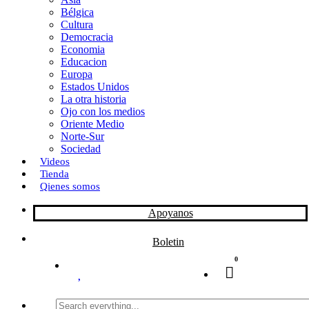
Bélgica
k
o
a
Cultura
Democracia
n
r
Economia
Educacion
t
Europa
Estados Unidos
i
La otra historia
r
Ojo con los medios
Oriente Medio
Norte-Sur
Sociedad
Videos
Tienda
Qienes somos
Apoyanos
Boletin
0
Search