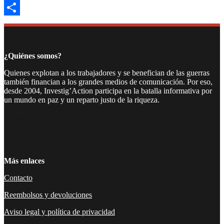
Email
Compartir
¿Quiénes somos?
Quienes explotan a los trabajadores y se benefician de las guerras
también financian a los grandes medios de comunicación. Por eso,
desde 2004, Investig’Action participa en la batalla informativa por
un mundo en paz y un reparto justo de la riqueza.
Facebook
Twitter
Instagram
YouTube
TikTok
Telegram
Enlace
Más enlaces
Contacto
Reembolsos y devoluciones
Aviso legal y política de privacidad