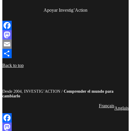
Apoyar Investig’Action
boletín
Facebook
Mastodon
Email
Compartir
Back to top
Desde 2004, INVESTIG’ACTION /
Comprender el mundo para
cambiarlo
Français
Anglais
Facebook