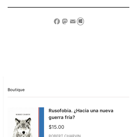
Compartir
Facebook
Mastodon
Email
Show Comment Form
Boutique
Rusofobia. ¿Hacia una nueva
guerra fría?
$
15.00
ROBERT CHARVIN