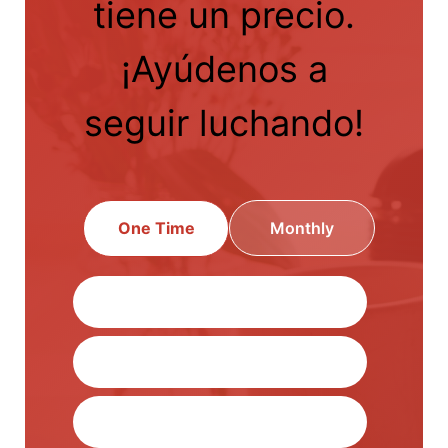
tiene un precio.
¡Ayúdenos a
seguir luchando!
One Time
Monthly
$500.00
$100.00
$50.00