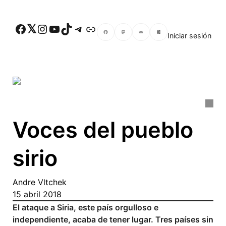
Skip to main content
Facebook
Twitter
Instagram
YouTube
TikTok
Telegram
Enlace
Iniciar sesión
Facebook
Mastodon
Email
Compartir
Voces del pueblo
sirio
Andre Vltchek
15 abril 2018
El ataque a Siria, este país orgulloso e
independiente, acaba de tener lugar. Tres países sin