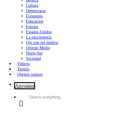
Bélgica
Cultura
Democracia
Economia
Educacion
Europa
Estados Unidos
La otra historia
Ojo con los medios
Oriente Medio
Norte-Sur
Sociedad
Videos
Tienda
Qienes somos
Apoyanos
Search
everything...