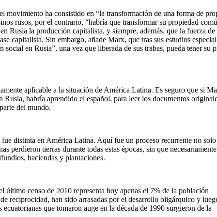
, el movimiento ha consistido en “la transformación de una forma de pr
inos rusos, por el contrario, “habría que transformar su propiedad com
n Rusia la producción capitalista, y siempre, además, que la fuerza de
lase capitalista. Sin embargo, añade Marx, que tras sus estudios especial
 social en Rusia”, una vez que liberada de sus trabas, pueda tener su 
tamente aplicable a la situación de América Latina. Es seguro que si Ma
n Rusia, habría aprendido el español, para leer los documentos original
parte del mundo.
ue distinta en América Latina. Aquí fue un proceso recurrente no solo 
as perdieron tierras durante todas estas épocas, sin que necesariamente
tifundios, haciendas y plantaciones.
el último censo de 2010 representa hoy apenas el 7% de la población
 reciprocidad, han sido arrasadas por el desarrollo oligárquico y lueg
ras ecuatorianas que tomaron auge en la década de 1990 surgieron de la