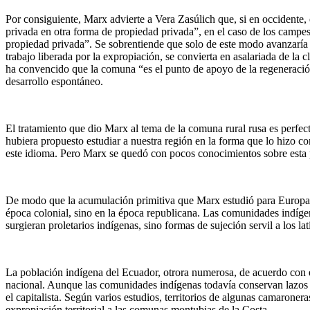
Por consiguiente, Marx advierte a Vera Zasúlich que, si en occidente
privada en otra forma de propiedad privada”, en el caso de los campes
propiedad privada”. Se sobrentiende que solo de este modo avanzaría e
trabajo liberada por la expropiación, se convierta en asalariada de la c
ha convencido que la comuna “es el punto de apoyo de la regeneración
desarrollo espontáneo.
El tratamiento que dio Marx al tema de la comuna rural rusa es perfec
hubiera propuesto estudiar a nuestra región en la forma que lo hizo co
este idioma. Pero Marx se quedó con pocos conocimientos sobre esta 
De modo que la acumulación primitiva que Marx estudió para Europa f
época colonial, sino en la época republicana. Las comunidades indígen
surgieran proletarios indígenas, sino formas de sujeción servil a los la
La población indígena del Ecuador, otrora numerosa, de acuerdo con 
nacional. Aunque las comunidades indígenas todavía conservan lazos de
el capitalista. Según varios estudios, territorios de algunas camarone
expropiación territorial a las comunas montubias de la Costa.