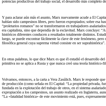
potencias productivas del trabajo social, el desarrollo más completo d
Y para aclarar aún más el asunto, Marx nuevamente acude a El Capita
habían sido campesinos libres, pero fueron expropiados; sobre esa base
“proletarios romanos” no se transformaron en trabajadores asalaria
era capitalista, sino que dependía de la esclavitud. Marx concluye: “
históricos diferentes conducen a resultados totalmente distintos. Es
luego, se puede encontrar fácilmente la clave de este fenómeno, pero n
filosófica general cuya suprema virtud consiste en ser suprahistórica”.
En otras palabras, lo que dice Marx es que él estudió el desarrollo de
primitiva no se aplica a Rusia y que nunca creó una teoría histórico-fi
Volvamos, entonces, a la carta a Vera Zasúlich. Marx le responde que e
de producción (como señala en El Capital: “La propiedad privada, fund
fundada en la explotación del trabajo de otros, en el sistema asalariado”
expropiación a los campesinos, un asunto realizado en Inglaterra, au
“La «fatalidad histórica» de este movimiento está, pues, expresamente 