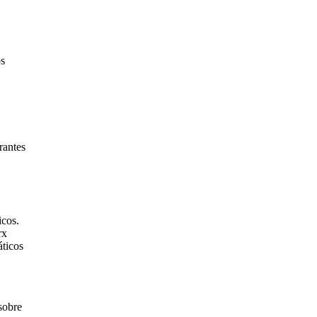
os
rantes
icos.
rx
áticos
sobre