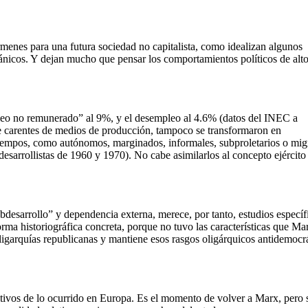
rmenes para una futura sociedad no capitalista, como idealizan algunos
iánicos. Y dejan mucho que pensar los comportamientos políticos de alt
pleo no remunerado” al 9%, y el desempleo al 4.6% (datos del INEC a
te carentes de medios de producción, tampoco se transformaron en
 tiempos, como autónomos, marginados, informales, subproletarios o mig
esarrollistas de 1960 y 1970). No cabe asimilarlos al concepto ejército
bdesarrollo” y dependencia externa, merece, por tanto, estudios específ
rma historiográfica concreta, porque no tuvo las características que Ma
ligarquías republicanas y mantiene esos rasgos oligárquicos antidemocr
ivos de lo ocurrido en Europa. Es el momento de volver a Marx, pero 