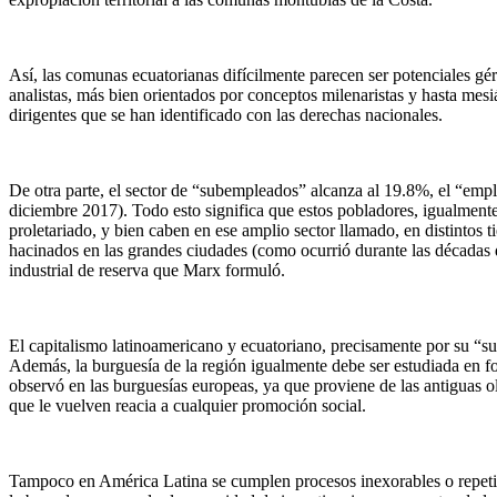
Así, las comunas ecuatorianas difícilmente parecen ser potenciales gé
analistas, más bien orientados por conceptos milenaristas y hasta mes
dirigentes que se han identificado con las derechas nacionales.
De otra parte, el sector de “subempleados” alcanza al 19.8%, el “em
diciembre 2017). Todo esto significa que estos pobladores, igualmen
proletariado, y bien caben en ese amplio sector llamado, en distintos
hacinados en las grandes ciudades (como ocurrió durante las décadas d
industrial de reserva que Marx formuló.
El capitalismo latinoamericano y ecuatoriano, precisamente por su “su
Además, la burguesía de la región igualmente debe ser estudiada en fo
observó en las burguesías europeas, ya que proviene de las antiguas o
que le vuelven reacia a cualquier promoción social.
Tampoco en América Latina se cumplen procesos inexorables o repetit