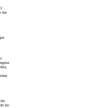
El
e fue
que
os
ninguna
obra,
ormar
cias
de las