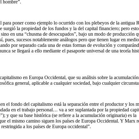
el hombre”.
l para poner como ejemplo lo ocurrido con los plebeyos de la antigua
 surgió la propiedad de los fundos y la del capital financiero; pero esto
dos sino en una “chusma de desocupados”, bajo un modo de producción 
Así, pues, sucesos notablemente análogos pero que tienen lugar en medio
tudiando por separado cada una de estas formas de evolución y comparánd
unca se llegará a ello mediante el pasaporte universal de una teoría hist
l capitalismo en Europa Occidental, que su análisis sobre la acumulación
losófica general, aplicable a cualquier sociedad, bajo cualquier circunsta
n el fondo del capitalismo está la separación entre el productor y los 
ada en el trabajo personal… va a ser suplantada por la propiedad capit
); y que su base histórica (se refiere a la acumulación originaria) es la
nque el mismo camino siguen los países de Europa Occidental. Y Marx r
restringida a los países de Europa occidental”.