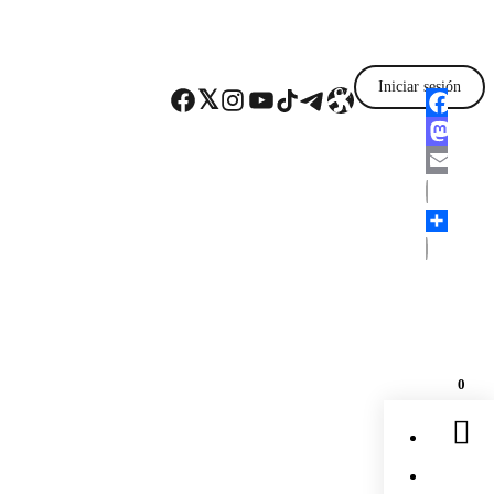
Iniciar sesión
Facebook
Twitter
Instagram
YouTube
TikTok
Telegram
Enlace
Faceboo
Mastodo
Email
Comparti
0