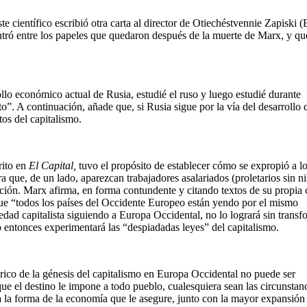
e científico escribió otra carta al director de Otiechéstvennie Zapiski (
ntró entre los papeles que quedaron después de la muerte de Marx, y qu
ollo económico actual de Rusia, estudié el ruso y luego estudié durante
to”. A continuación, añade que, si Rusia sigue por la vía del desarrollo 
tos del capitalismo.
rito en
El Capital,
tuvo el propósito de establecer cómo se expropió a l
a que, de un lado, aparezcan trabajadores asalariados (proletarios sin 
cción. Marx afirma, en forma contundente y citando textos de su propia 
que “todos los países del Occidente Europeo están yendo por el mismo
edad capitalista siguiendo a Europa Occidental, no lo logrará sin transf
o entonces experimentará las “despiadadas leyes” del capitalismo.
ico de la génesis del capitalismo en Europa Occidental no puede ser
que el destino le impone a todo pueblo, cualesquiera sean las circunstan
 a la forma de la economía que le asegure, junto con la mayor expansión 