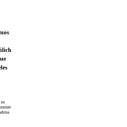
imos
úlich
que
les
 su
iamente
ondena