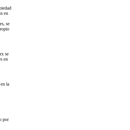
opiedad
ún en
es, se
propio
rx se
es en
en la
o por