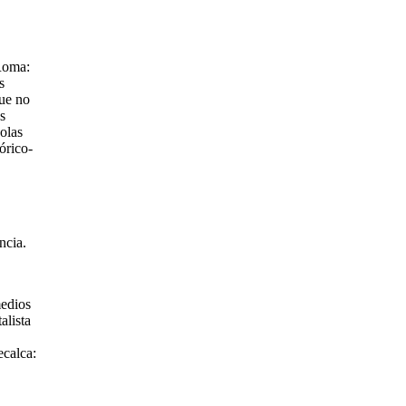
 Roma:
s
que no
s
olas
órico-
ncia.
medios
alista
ecalca: