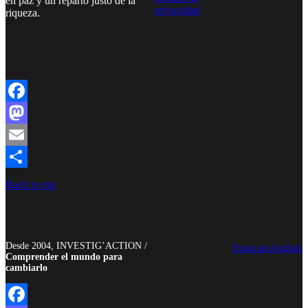
en paz y un reparto justo de la
privacidad
riqueza.
Facebook
Twitter
Instagram
YouTube
TikTok
Telegram
Enlace
Facebook
Mastodon
Email
Compartir
Back to top
Desde 2004, INVESTIG’ACTION /
Français
Anglais
Comprender el mundo para
cambiarlo