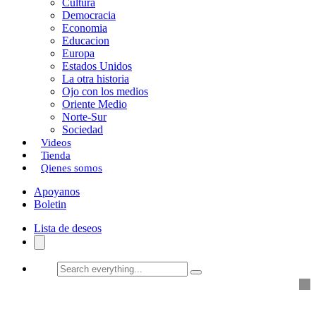
Cultura
k
o
a
Democracia
Economia
n
r
Educacion
Europa
t
Estados Unidos
i
La otra historia
Ojo con los medios
r
Oriente Medio
Norte-Sur
Sociedad
Videos
Tienda
Qienes somos
Apoyanos
Boletin
Lista de deseos
Search
everything...