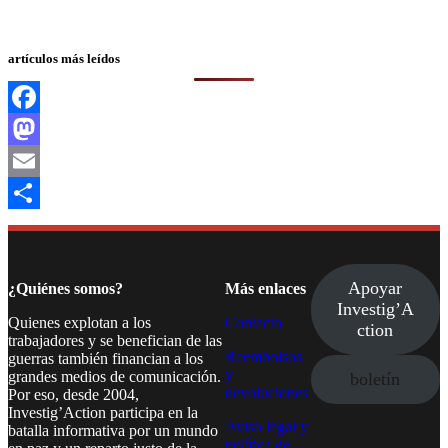
artículos más leídos
Facebook
Mastodon
Email
Compartir
Apoyar
¿Quiénes somos?
Más enlaces
Investig’A
Quienes explotan a los
Contacto
ction
trabajadores y se benefician de las
Reembolsos
guerras también financian a los
y
grandes medios de comunicación.
boletín
devoluciones
Por eso, desde 2004,
Investig’Action participa en la
Aviso legal y
batalla informativa por un mundo
política de