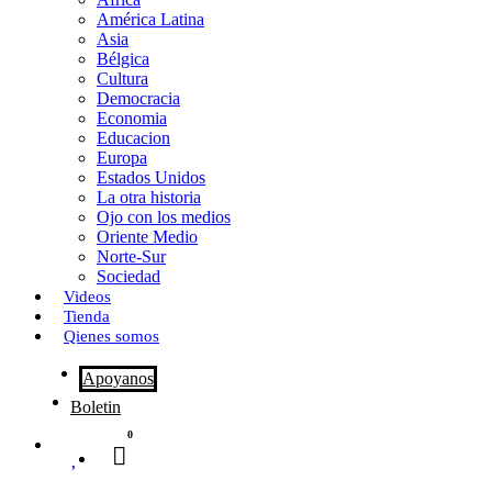
o
o
i
m
América Latina
o
d
l
p
Asia
Bélgica
k
o
a
Cultura
Democracia
n
r
Economia
Educacion
t
Europa
Estados Unidos
i
La otra historia
r
Ojo con los medios
Oriente Medio
Norte-Sur
Sociedad
Videos
Tienda
Qienes somos
Apoyanos
Boletin
0