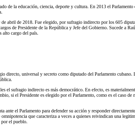
o de la educación, ciencia, deporte y cultura. En 2013 el Parlamento 
a.
de abril de 2018. Fue elegido, por sufragio indirecto por los 605 dipu
argos de Presidente de la República y Jefe del Gobierno. Sucede a Raú
 alto cargo del país.
agio directo, universal y secreto como diputado del Parlamento cubano. 
ública.
es el sufragio indirecto es más democrático. En efecto, es materialment
ambio, si el Presidente es elegido por el Parlamento, como es el caso 
senta ante el Parlamento para defender su acción y responder directament
e omnipotencia que caracteriza a veces a quienes reivindican una legiti
 por el pueblo.