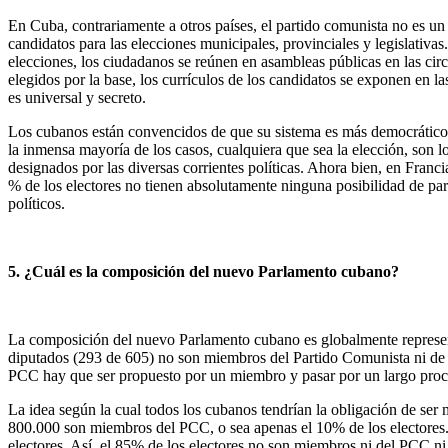
En Cuba, contrariamente a otros países, el partido comunista no es un 
candidatos para las elecciones municipales, provinciales y legislativa
elecciones, los ciudadanos se reúnen en asambleas públicas en las ci
elegidos por la base, los currículos de los candidatos se exponen en la
es universal y secreto.
Los cubanos están convencidos de que su sistema es más democrático qu
la inmensa mayoría de los casos, cualquiera que sea la elección, son lo
designados por las diversas corrientes políticas. Ahora bien, en Franc
% de los electores no tienen absolutamente ninguna posibilidad de partic
políticos.
5. ¿Cuál es la composición del nuevo Parlamento cubano?
La composición del nuevo Parlamento cubano es globalmente representat
diputados (293 de 605) no son miembros del Partido Comunista ni de 
PCC hay que ser propuesto por un miembro y pasar por un largo proc
La idea según la cual todos los cubanos tendrían la obligación de ser
800.000 son miembros del PCC, o sea apenas el 10% de los electores.
electores. Así, el 85% de los electores no son miembros ni del PCC ni