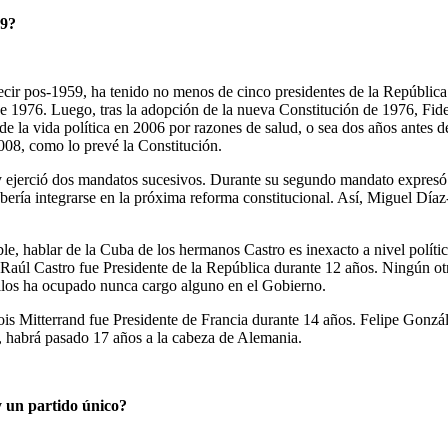
59?
cir pos-1959, ha tenido no menos de cinco presidentes de la República.
e 1976. Luego, tras la adopción de la nueva Constitución de 1976, Fide
de la vida política en 2006 por razones de salud, o sea dos años antes d
008, como lo prevé la Constitución.
 ejerció dos mandatos sucesivos. Durante su segundo mandato expresó s
ría integrarse en la próxima reforma constitucional. Así, Miguel Díaz-
ble, hablar de la Cuba de los hermanos Castro es inexacto a nivel políti
, Raúl Castro fue Presidente de la República durante 12 años. Ningún o
 ellos ha ocupado nunca cargo alguno en el Gobierno.
ois Mitterrand fue Presidente de Francia durante 14 años. Felipe Gonzá
 habrá pasado 17 años a la cabeza de Alemania.
y un partido único?