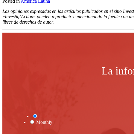
Posted in
América Latina
Compartir
Las opiniones expresadas en los artículos publicados en el sitio Inves
«Investig’Action» pueden reproducirse mencionando la fuente con un e
libres de derechos de autor.
La info
One Time
Monthly