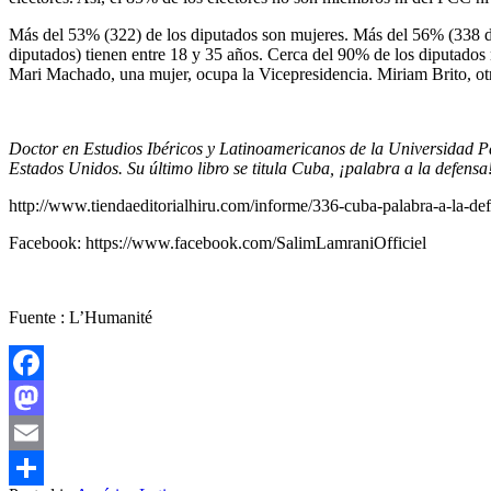
Más del 53% (322) de los diputados son mujeres. Más del 56% (338 di
diputados) tienen entre 18 y 35 años. Cerca del 90% de los diputado
Mari Machado, una mujer, ocupa la Vicepresidencia. Miriam Brito, otra
Doctor en Estudios Ibéricos y Latinoamericanos de la Universidad Par
Estados Unidos. Su último libro se titula Cuba, ¡palabra a la defensa
http://www.tiendaeditorialhiru.com/informe/336-cuba-palabra-a-la-de
Facebook: https://www.facebook.com/SalimLamraniOfficiel
Fuente : L’Humanité
Facebook
Mastodon
Email