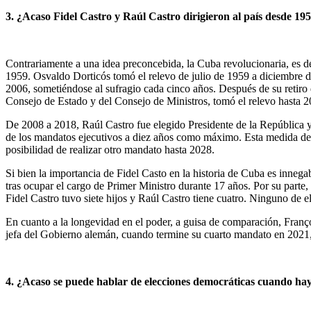
3. ¿Acaso Fidel Castro y Raúl Castro dirigieron al país desde 19
Contrariamente a una idea preconcebida, la Cuba revolucionaria, es de
1959. Osvaldo Dorticós tomó el relevo de julio de 1959 a diciembre d
2006, sometiéndose al sufragio cada cinco años. Después de su retiro 
Consejo de Estado y del Consejo de Ministros, tomó el relevo hasta 2
De 2008 a 2018, Raúl Castro fue elegido Presidente de la República y
de los mandatos ejecutivos a diez años como máximo. Esta medida debe
posibilidad de realizar otro mandato hasta 2028.
Si bien la importancia de Fidel Casto en la historia de Cuba es innega
tras ocupar el cargo de Primer Ministro durante 17 años. Por su parte
Fidel Castro tuvo siete hijos y Raúl Castro tiene cuatro. Ninguno de
En cuanto a la longevidad en el poder, a guisa de comparación, Franç
jefa del Gobierno alemán, cuando termine su cuarto mandato en 2021,
4. ¿Acaso se puede hablar de elecciones democráticas cuando ha