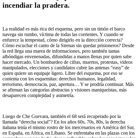
incendiar la pradera.
La realidad es más rica del esquema, pero sin un timón el barco
navega sin rumbo, víctima de todas las corrientes. Y cuando se
enfurece la tempestad, cómo dirigirlo en la dirección correcta?
Cómo escuchar el canto de la Sirenas sin quedar prisioneros? Desde
la red llega una marea de informaciones, pero también tantas
albóndigas envenenadas, difundidas a manos llenas por quien sabe
hacer mercado. Un bombardeo de cifras, muertos, protestas, videos
manipulados, elecciones y candidatos cubre las antenas “easy” de
quien quiere un equipaje ligero. Libre del esquema, por eso se
contenta con los esquemitas: derechos humanos, legalidad,
terrorismo, democracia, paz, apertura… Y se prodría continuar. Más
se afirman las categorías abstractas y visiones maniqueístas, más
desaparecen complejidad y asimetría.
Luego de Che Guevara, también el 68 será recuperado por la
llamada “derecha social”? En los años 60s, 70s, 80s, la derecha
italiana tenía el mismo rostro de los mercenarios en América del Sur,
en España, en Africa, en Líbano. Se enfrentaba en las plazas con los