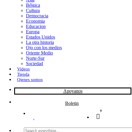
Bélgica
k
o
a
Cultura
Democracia
n
r
Economia
Educacion
t
Europa
Estados Unidos
i
La otra historia
r
Ojo con los medios
Oriente Medio
Norte-Sur
Sociedad
Videos
Tienda
Qienes somos
Apoyanos
Boletin
0
Search