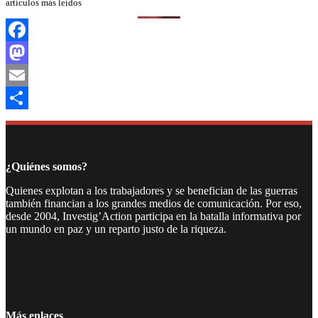
artículos más leídos
Facebook
Mastodon
Email
Compartir
¿Quiénes somos?
Quienes explotan a los trabajadores y se benefician de las guerras
también financian a los grandes medios de comunicación. Por eso,
desde 2004, Investig’Action participa en la batalla informativa por
un mundo en paz y un reparto justo de la riqueza.
Facebook
Twitter
Instagram
YouTube
TikTok
Telegram
Enlace
Más enlaces