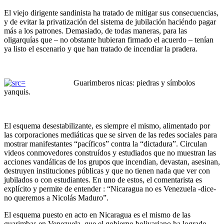
El viejo dirigente sandinista ha tratado de mitigar sus consecuencias,
y de evitar la privatización del sistema de jubilación haciéndo pagar
más a los patrones. Demasiado, de todas maneras, para las
oligarquías que – no obstante hubieran firmado el acuerdo – tenían
ya listo el escenario y que han tratado de incendiar la pradera.
Guarimberos nicas: piedras y símbolos
yanquis.
El esquema desestabilizante, es siempre el mismo, alimentado por
las corporaciones mediáticas que se sirven de las redes sociales para
mostrar manifestantes “pacíficos” contra la “dictadura”. Circulan
videos conmovedores construídos y estudiados que no muestran las
acciones vandálicas de los grupos que incendian, devastan, asesinan,
destruyen instituciones públicas y que no tienen nada que ver con
jubilados o con estudiantes. En uno de estos, el comentarista es
explícito y permite de entender : “Nicaragua no es Venezuela -dice-
no queremos a Nicolás Maduro”.
El esquema puesto en acto en Nicaragua es el mismo de las
guarimbas en Venezuela, que el gobierno bolivariano ha logrado