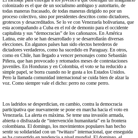
colonizado es el que de un socialismo ambiguo y autoritario, de
todas maneras fracasado, de todas maneras dirigido no por un
proceso colectivo, sino por presidentes descritos como dictadores,
grotescos y desacreditados. Se lo ve con Venezuela bolivariana, que
esta acompañando a Cuba en el rol de demonio para el occidente
capitalista y sus “democracias” de los cañonazos. En América
Latina, este año se han desarrollado y se desarrollarán diversas
elecciones. En algunos países han sido electos herederos de
dictadores verdaderos, como ha sucedido en Paraguay. En otros,
como en Chile, han llegado a vencer personajes como Sebastián
Piñera, que han provocado y retomados meses de contestaciones
juveniles. En Honduras y en Colombia, el voto se ha reducido a
simple papel, se borra cuando no le gusta a los Estados Unidos.
Pero la llamada comunidad internacional se cuida bien de alzar la
voz. Como siempre vale el dicho: perro no come perro.
Los ladridos se desperdician, en cambio, contra la democracia
participativa que nuevamente se pone en marcha hacia el voto en
Venezuela. La alerta es máxima. Se teme una invasión armada,
abierta o disfrazada de “intervención humanitaria” en la frontera
colombiana. El domingo, los movimientos populares han hecho
sentir su solidaridad con un “twittazo” internacional, que enseguida
se ha convertido en tendencia a nivel mundial. El domingo, el