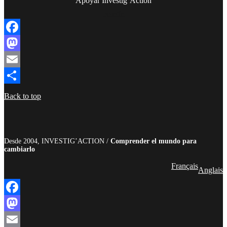
Apoyar Investig’Action
boletín
Facebook
Mastodon
Email
Compartir
Back to top
Desde 2004, INVESTIG’ACTION /
Comprender el mundo para
cambiarlo
Français
Anglais
Facebook
Mastodon