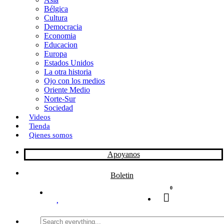
Bélgica
k
o
a
Cultura
Democracia
n
r
Economia
Educacion
t
Europa
Estados Unidos
i
La otra historia
r
Ojo con los medios
Oriente Medio
Norte-Sur
Sociedad
Videos
Tienda
Qienes somos
Apoyanos
Boletin
0
Search