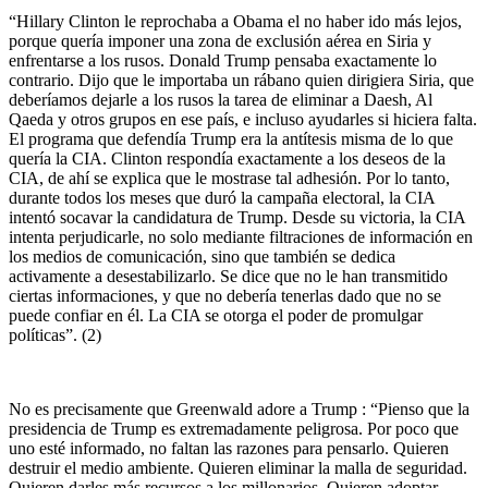
“Hillary Clinton le reprochaba a Obama el no haber ido más lejos,
porque quería imponer una zona de exclusión aérea en Siria y
enfrentarse a los rusos. Donald Trump pensaba exactamente lo
contrario. Dijo que le importaba un rábano quien dirigiera Siria, que
deberíamos dejarle a los rusos la tarea de eliminar a Daesh, Al
Qaeda y otros grupos en ese país, e incluso ayudarles si hiciera falta.
El programa que defendía Trump era la antítesis misma de lo que
quería la CIA. Clinton respondía exactamente a los deseos de la
CIA, de ahí se explica que le mostrase tal adhesión. Por lo tanto,
durante todos los meses que duró la campaña electoral, la CIA
intentó socavar la candidatura de Trump. Desde su victoria, la CIA
intenta perjudicarle, no solo mediante filtraciones de información en
los medios de comunicación, sino que también se dedica
activamente a desestabilizarlo. Se dice que no le han transmitido
ciertas informaciones, y que no debería tenerlas dado que no se
puede confiar en él. La CIA se otorga el poder de promulgar
políticas”. (2)
No es precisamente que Greenwald adore a Trump : “Pienso que la
presidencia de Trump es extremadamente peligrosa. Por poco que
uno esté informado, no faltan las razones para pensarlo. Quieren
destruir el medio ambiente. Quieren eliminar la malla de seguridad.
Quieren darles más recursos a los millonarios. Quieren adoptar