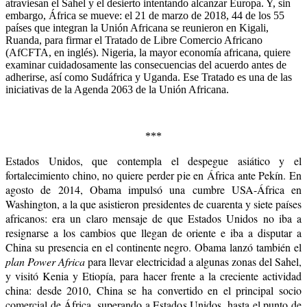
atraviesan el Sahel y el desierto intentando alcanzar Europa. Y, sin
embargo, África se mueve: el 21 de marzo de 2018, 44 de los 55
países que integran la Unión Africana se reunieron en Kigali,
Ruanda, para firmar el Tratado de Libre Comercio Africano
(AfCFTA, en inglés). Nigeria, la mayor economía africana, quiere
examinar cuidadosamente las consecuencias del acuerdo antes de
adherirse, así como Sudáfrica y Uganda. Ese Tratado es una de las
iniciativas de la Agenda 2063 de la Unión Africana.
***
Estados Unidos, que contempla el despegue asiático y el
fortalecimiento chino, no quiere perder pie en África ante Pekín. En
agosto de 2014, Obama impulsó una cumbre USA-África en
Washington, a la que asistieron presidentes de cuarenta y siete países
africanos: era un claro mensaje de que Estados Unidos no iba a
resignarse a los cambios que llegan de oriente e iba a disputar a
China su presencia en el continente negro. Obama lanzó también el
plan Power Africa
para llevar electricidad a algunas zonas del Sahel,
y visitó Kenia y Etiopía, para hacer frente a la creciente actividad
china: desde 2010, China se ha convertido en el principal socio
comercial de África, superando a Estados Unidos, hasta el punto de