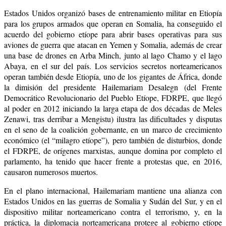
Estados Unidos organizó bases de entrenamiento militar en Etiopía
para los grupos armados que operan en Somalia, ha conseguido el
acuerdo del gobierno etíope para abrir bases operativas para sus
aviones de guerra que atacan en Yemen y Somalia, además de crear
una base de drones en Arba Minch, junto al lago Chamo y el lago
Abaya, en el sur del país. Los servicios secretos norteamericanos
operan también desde Etiopía, uno de los gigantes de África, donde
la dimisión del presidente Hailemariam Desalegn (del
Frente
Democrático Revolucionario del Pueblo Etíope, FDRPE, que llegó
al poder en 2012 iniciando la larga etapa de dos décadas de Meles
Zenawi, tras derribar a Mengistu) ilustra las dificultades y disputas
en el seno de la coalición gobernante, en un marco de crecimiento
económico (el “milagro etíope”), pero también de disturbios, donde
el
FDRPE, de orígenes marxistas, aunque domina por completo el
parlamento, ha tenido que hacer frente a protestas que, en 2016,
causaron numerosos muertos.
En el plano internacional, Hailemariam mantiene una alianza con
Estados Unidos en las guerras de Somalia y Sudán del Sur, y en el
dispositivo militar norteamericano contra el terrorismo, y, en la
práctica, la diplomacia norteamericana protege al gobierno etíope