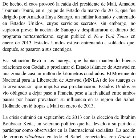
De hecho, el caos provocó la caída del presidente de Mali,
Amadou
Toumani Touré, en el golpe de Estado de marzo de 2012, que fue
dirigido por Amadou Haya Sanogo, un militar formado y entrenado
en Estados Unidos, cuyos servicios secretos, sin embargo, no
supieron prever la acción de Sanogo y despilfarraron el dinero del
programa norteamericano, según publicó el
New York Times
en
enero de 2013: Estados Unidos estuvo entrenando a soldados que,
después, se pasaron a sus enemigos.
Esa situación llevó a los tuaregs, que habían mantenido buenas
relaciones con Gadafi, a proclamar el Estado islámico de Azawad en
una zona de casi un millón de kilómetros cuadrados. El
Movimiento
Nacional para la Liberación de Azawad (MNLA) de los tuaregs es
la organización que impulsó esa proclamación. Estados Unidos se
vio obligado a dejar paso a Francia, pese a la rivalidad entre ambos
países por hacer prevalecer su influencia en la región del Sahel:
Hollande envió tropas a Mali en enero de 2013.
La crisis culminó en septiembre de 2013 con la elección de
Ibrahim
Boubacar Keïta, un veterano político que ha llevado a su partido a
participar como observador en la Internacional socialista
.
La acción
de grupos
yihadistas
en todo el Sahel, conectados con
Daesh
o