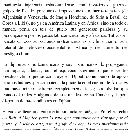
manifiesta injerencia estadounidense, con invasiones, guerras,
golpes de Estado, presiones e imposiciones a numerosos países (de
Afganistán a Venezuela, de Iraq a Honduras, de Siria a Brasil, de
Corea a Libia), no ya en América Latina y en África, sino en todo el
mundo, ponía en tela de juicio sus generosas palabras y su
preocupación por los países latinoamericanos y africanos. Tal vez sin
percatarse, esas acusaciones norteamericanas a China eran el acta
notarial del retroceso occidental en África y del aumento del
prestigio chino.
La diplomacia norteamericana y sus instrumentos de propaganda
han jugado, además, con el equívoco, sugiriendo que el centro
logístico chino que se construye en Djibuti como punto de apoyo
para los buques que combaten a la piratería en el cuerno de África es
una base militar, extremo completamente falso; sin olvidar que
Estados Unidos y algunos de sus aliados, como Francia y Japón,
disponen de bases militares en Djibuti.
El enclave tiene una enorme importancia estratégica. Por el estrecho
de
Bab el-Mandeb pasa la ruta que comunica con Europa por el
norte, y, hacia el este, por el golfo de Adén, la ruta marítima más
importante que comunica África con Asia: Pekín quiere mantener