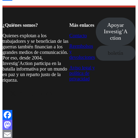
Compartir
Apoyar
¿Quiénes somos?
Más enlaces
Investig’A
Quienes explotan a los
Contacto
ction
trabajadores y se benefician de las
Reembolsos
guerras también financian a los
y
grandes medios de comunicación.
boletín
devoluciones
Por eso, desde 2004,
Investig’Action participa en la
Aviso legal y
batalla informativa por un mundo
política de
en paz y un reparto justo de la
privacidad
riqueza.
Facebook
Twitter
Instagram
YouTube
TikTok
Telegram
Enlace
Facebook
Mastodon