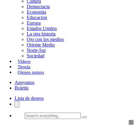
Cultura
k
o
a
Democracia
Economia
n
r
Educacion
Europa
t
Estados Unidos
i
La otra historia
Ojo con los medios
r
Oriente Medio
Norte-Sur
Sociedad
Videos
Tienda
Qienes somos
Apoyanos
Boletin
Lista de deseos
Search
everything...