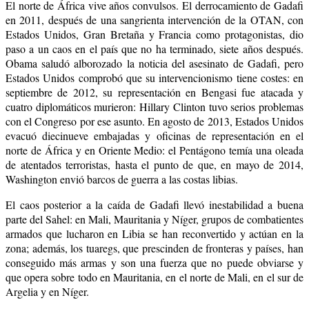
El norte de África vive años convulsos. El derrocamiento de Gadafi
en 2011, después de una sangrienta intervención de la OTAN, con
Estados Unidos, Gran Bretaña y Francia como protagonistas, dio
paso a un caos en el país que no ha terminado, siete años después.
Obama saludó alborozado la noticia del asesinato de Gadafi, pero
Estados Unidos
comprobó que su intervencionismo tiene costes: en
septiembre de 2012, su representación en Bengasi fue atacada y
cuatro diplomáticos murieron: Hillary Clinton tuvo serios problemas
con el Congreso por ese asunto. En agosto de 2013, Estados Unidos
evacuó diecinueve embajadas y oficinas de representación en el
norte de África y en Oriente Medio: el Pentágono temía una oleada
de atentados terroristas, hasta el punto de que,
e
n mayo de 2014,
Washington envió barcos de guerra a las costas libias.
El caos posterior a la caída de Gadafi llevó inestabilidad a buena
parte del Sahel: en Mali, Mauritania y Níger, grupos de combatientes
armados que lucharon en Libia se han reconvertido y actúan en la
zona; además, los tuaregs, que prescinden de fronteras y países, han
conseguido más armas y son una fuerza que no puede obviarse y
que opera sobre todo
en Mauritania,
en el
norte de Mali, en el sur de
Argelia y en Níger.