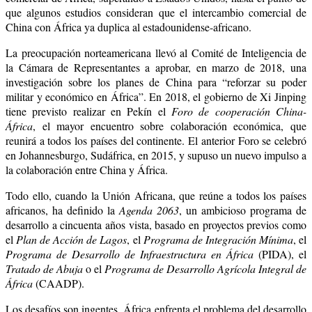
que algunos estudios consideran que el intercambio comercial de
China con África ya duplica al estadounidense-africano.
La preocupación norteamericana llevó al
Comité de Inteligencia de
la Cámara de Representantes a aprobar, en marzo de 2018, una
investigación sobre los planes de China para “reforzar su
poder
militar y económico
en África”.
En 2018, el gobierno de Xi Jinping
tiene previsto realizar en Pekín el
Foro de cooperación China-
África
, el mayor encuentro sobre colaboración económica, que
reunirá a todos los países del continente. El anterior Foro se celebró
en Johannesburgo, Sudáfrica, en 2015, y supuso un nuevo impulso a
la colaboración entre China y África.
Todo ello, cuando la Unión Africana, que reúne a todos los países
africanos, ha definido la
Agenda 2063
, un ambicioso programa de
desarrollo a cincuenta años vista, basado en proyectos previos como
el
Plan de Acción de Lagos
, el
Programa de Integración Mínima
, el
Programa de Desarrollo de Infraestructura en África
(PIDA), el
Tratado de Abuja
o el
Programa de Desarrollo Agrícola Integral de
África
(CAADP).
Los desafíos son ingentes. África enfrenta el problema del desarrollo