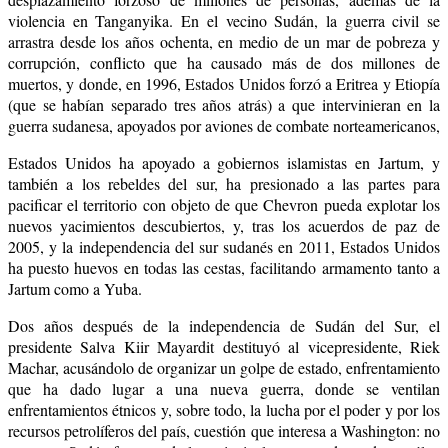
violencia en Tanganyika.
En el vecino Sudán, la guerra civil se
arrastra desde los años ochenta, en medio de un mar de pobreza y
corrupción, conflicto que ha causado más de dos millones de
muertos, y donde, en 1996, Estados Unidos forzó a Eritrea y Etiopía
(que se habían separado tres años atrás) a que intervinieran en la
guerra sudanesa, apoyados por aviones de combate norteamericanos,
Estados Unidos ha apoyado a gobiernos islamistas en Jartum, y
también a los rebeldes del sur, ha presionado a las partes para
pacificar el territorio con objeto de que Chevron pueda explotar los
nuevos yacimientos descubiertos, y, tras los acuerdos de paz de
2005, y la independencia del sur sudanés en 2011, Estados Unidos
ha puesto huevos en todas las cestas, facilitando armamento tanto a
Jartum como a Yuba.
Dos años después de la independencia de Sudán del Sur, el
presidente Salva Kiir Mayardit destituyó al vicepresidente, Riek
Machar, acusándolo de organizar un golpe de estado, enfrentamiento
que ha dado lugar a una nueva guerra, donde se ventilan
enfrentamientos étnicos y, sobre todo, la lucha por el poder y por los
recursos petrolíferos del país, cuestión que interesa a Washington: no