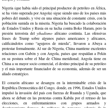
Nigeria (que había sido el principal productor de petróleo en África,
se ha visto superada por Angola) sigue siendo uno de los países más
pobres del mundo, y vive en una situación de constante crisis, con la
población sumida en la miseria. Nigeria ha buscado la colaboración
de Estados Unidos y Rusia en su lucha contra Boko Haram, pero la
presión terrorista del
yihadismo
africano continúa. Las ofensivas
frases de Trump sobre algunos países americanos y africanos,
calificándolos como “agujeros de mierda”, llevaron a Abuya a
protestar formalmente. Al sur de Nigeria, China mantiene excelentes
relaciones con Gabón y con Angola, países que respaldan a Pekín
en su postura sobre el Mar de China meridional; Angola tiene en
China a su mayor socio comercial, el destino principal de su petróleo
y el más importante financiador de su economía, además de ser un
aliado estratégico.
El corazón africano se desangra en la interminable crisis de la
República Democrática del Congo, donde, en 1996, Estados Unidos
impulsó la invasión del país con fuerzas de Ruanda y Uganda, que
ahora se debate en las protestas contra Kabila por el retraso de las
elecciones, en enfrentamientos con grupos armados y
desplazamiento forzoso de millones de personas, además de la