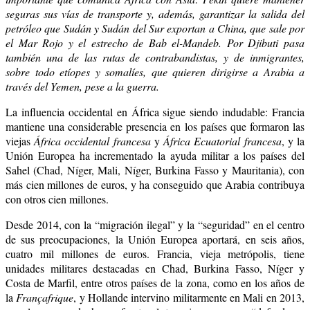
seguras sus vías de transporte y, además, garantizar la salida del
petróleo que Sudán y Sudán del Sur exportan a China, que sale por
el Mar Rojo y el estrecho de Bab el-Mandeb. Por Djibuti pasa
también una de las rutas de contrabandistas, y de inmigrantes,
sobre todo etíopes y somalíes, que quieren dirigirse a Arabia a
través del Yemen, pese a la guerra.
La influencia occidental en África sigue siendo indudable: Francia
mantiene una considerable presencia en los países que formaron las
viejas
África occidental francesa
y
África Ecuatorial francesa
, y la
Unión Europea ha incrementado la ayuda militar a los países del
Sahel (Chad, Níger,
Mali, Níger, Burkina Fasso y Mauritania), con
más cien millones de euros, y ha conseguido que Arabia contribuya
con otros cien millones.
Desde 2014, con la “migración ilegal” y la “seguridad” en el centro
de sus preocupaciones, la Unión Europea aportará, en seis años,
cuatro mil millones de euros. Francia, vieja metrópolis, tiene
unidades militares destacadas en
Chad, Burkina Fasso, Níger y
Costa de Marfil, entre otros países de la zona, como en los años de
la
Françafrique
, y Hollande intervino militarmente en Mali en 2013,