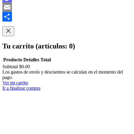
Mastodon
Email
Compartir
Tu carrito
(artículos: 0)
Producto
Detalles
Total
Subtotal
$0.00
Productos
Los gastos de envío y descuentos se calculan en el momento del
pago.
del
Ver mi carrito
carrito
Ir a finalizar compra