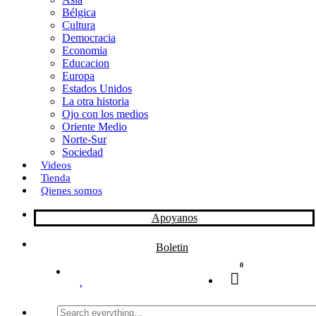
Bélgica
k
o
a
Cultura
Democracia
n
r
Economia
Educacion
t
Europa
Estados Unidos
i
La otra historia
r
Ojo con los medios
Oriente Medio
Norte-Sur
Sociedad
Videos
Tienda
Qienes somos
Apoyanos
Boletin
0
Search