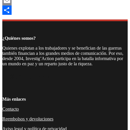
Mastodon
Email
Compartir
¿Quiénes somos?
Quienes explotan a los trabajadores y se benefician de las guerras
también financian a los grandes medios de comunicación. Por eso,
desde 2004, Investig’Action participa en la batalla informativa por
un mundo en paz y un reparto justo de la riqueza.
Facebook
Twitter
Instagram
YouTube
TikTok
Telegram
Enlace
Más enlaces
Contacto
Reembolsos y devoluciones
Aviso legal y política de privacidad