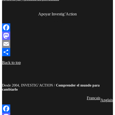
Apoyar Investig’Action
boletín
Facebook
Mastodon
Email
Compartir
Back to top
Desde 2004, INVESTIG’ACTION /
Comprender el mundo para
cambiarlo
Français
Anglais