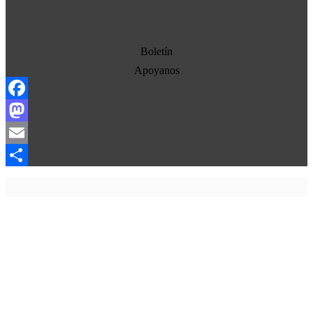
Democracia
Economia
Estados Unidos
Boletín
Europa
Apoyanos
Oriente Medio
Facebook
Norte-Sur
Mastodon
Sociedad
Email
Ojo con los medios
Compartir
La otra historia