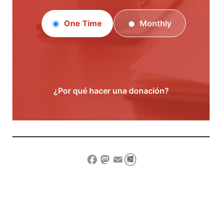
One Time
Monthly
¿Por qué hacer una donación?
Compartir
Facebook
Mastodon
Email
Show Comment Form