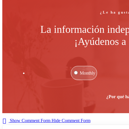
¿Le ha gust
La información indep
¡Ayúdenos a 
Monthly
¿Por qué h
Show Comment Form
Hide Comment Form