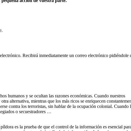
a pequeña acción de vuestra parte.
e.
 electrónico. Recibirá inmediatamente un correo electrónico pidiéndole
echos humanos y se ocultan las razones económicas.
Cuando nuestros
otra alternativa, mientras que los más ricos se enriquecen constantemen
erse contra los terroristas, sin hablar de la ocupación colonial.
Cuando l
ilegiados o secuestradores …
píldora es la prueba de que el control de la información es esencial par