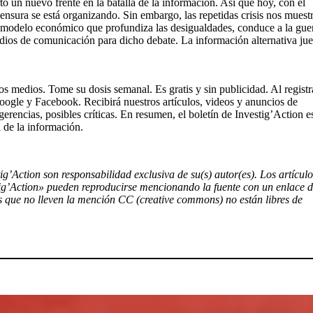
erto un nuevo frente en la batalla de la información.
Así que hoy, con el
 censura se está organizando.
Sin embargo, las repetidas crisis nos muest
ste modelo económico que profundiza las desigualdades, conduce a la gue
dios de comunicación para dicho debate.
La información alternativa ju
 los medios.
Tome su dosis semanal.
Es gratis y sin publicidad.
Al registr
 Google y Facebook.
Recibirá nuestros artículos, videos y anuncios de
rencias, posibles críticas.
En resumen, el boletín de Investig’Action es
 de la información.
tig’Action son responsabilidad exclusiva de su(s) autor(es). Los artículo
tig’Action» pueden reproducirse mencionando la fuente con un enlace 
tos que no lleven la mención CC (creative commons) no están libres de