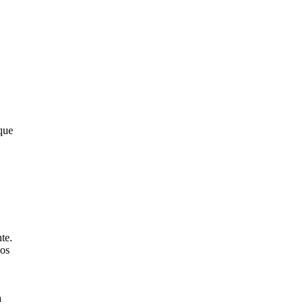
 que
te.
os
a