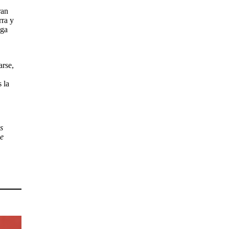
ran
rra y
ega
arse,
 la
s
de