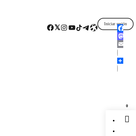
Iniciar sesión
Facebook
Twitter
Instagram
YouTube
TikTok
Telegram
Enlace
Faceboo
Mastodo
Email
Comparti
0