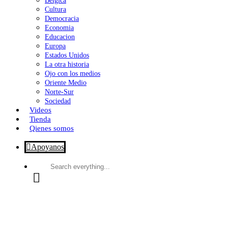
Bélgica
Cultura
Democracia
Economia
Educacion
Europa
Estados Unidos
La otra historia
Ojo con los medios
Oriente Medio
Norte-Sur
Sociedad
Videos
Tienda
Qienes somos
Apoyanos
Search
everything...