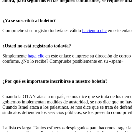
ahora, para seguirnos en las mejores condiciones, se requiere un
¿Ya se suscribi
ó
al boletín?
Compruebe si su registro todavía es válido
haciendo clic
en este enlac
¿Usted no está registrado todavía?
Simplemente
haga clic
en este enlace e ingrese su dirección de correo
confirme. ¿No lo recibe? Compruebe posiblemente en su «spam».
¿Por qué es importante inscribirse a nuestro bolet
í
n?
Cuando la OTAN ataca a un país, se nos dice que se trata de los der
gobiernos implementan medidas de austeridad, se nos dice que no hay 
Cuando Israel ataca a los palestinos, se nos dice que se trata de defend
sindicatos defienden los servicios públicos, se los presenta como priv
La lista es larga.
Tantos esfuerzos desplegados para hacernos tragar la 