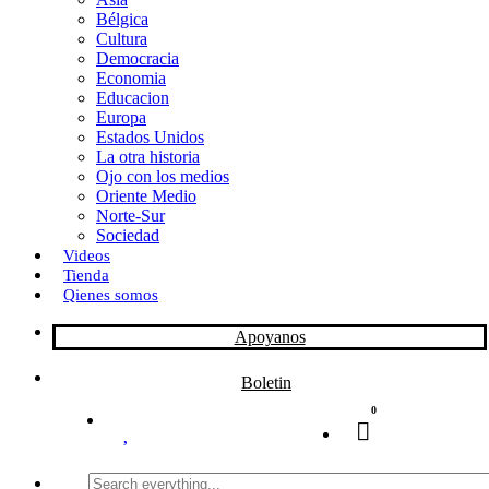
Bélgica
k
o
a
Cultura
Democracia
n
r
Economia
Educacion
t
Europa
Estados Unidos
i
La otra historia
r
Ojo con los medios
Oriente Medio
Norte-Sur
Sociedad
Videos
Tienda
Qienes somos
Apoyanos
Boletin
0
Search