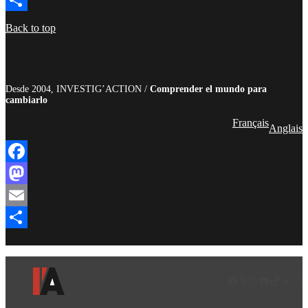
Compartir
Back to top
Desde 2004, INVESTIG’ACTION /
Comprender el mundo para
cambiarlo
Français
Anglais
Facebook
Mastodon
Email
Compartir
Facebook
LinkedIn
Instagram
YouTube
TikTok
Teleg
Enl