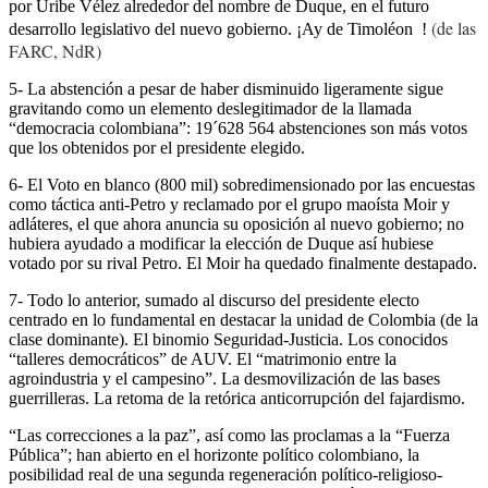
por Uribe Vélez alrededor del nombre de Duque, en el futuro
(de las
desarrollo legislativo del nuevo gobierno. ¡Ay de Timoléon !
FARC, NdR)
5- La abstención a pesar de haber disminuido ligeramente sigue
gravitando como un elemento deslegitimador de la llamada
“democracia colombiana”: 19´628 564 abstenciones son más votos
que los obtenidos por el presidente elegido.
6- El Voto en blanco (800 mil) sobredimensionado por las encuestas
como táctica anti-Petro y reclamado por el grupo maoísta Moir y
adláteres, el que ahora anuncia su oposición al nuevo gobierno; no
hubiera ayudado a modificar la elección de Duque así hubiese
votado por su rival Petro. El Moir ha quedado finalmente destapado.
7- Todo lo anterior, sumado al discurso del presidente electo
centrado en lo fundamental en destacar la unidad de Colombia (de la
clase dominante). El binomio Seguridad-Justicia. Los conocidos
“talleres democráticos” de AUV. El “matrimonio entre la
agroindustria y el campesino”. La desmovilización de las bases
guerrilleras. La retoma de la retórica anticorrupción del fajardismo.
“Las correcciones a la paz”, así como las proclamas a la “Fuerza
Pública”; han abierto en el horizonte político colombiano, la
posibilidad real de una segunda regeneración político-religioso-