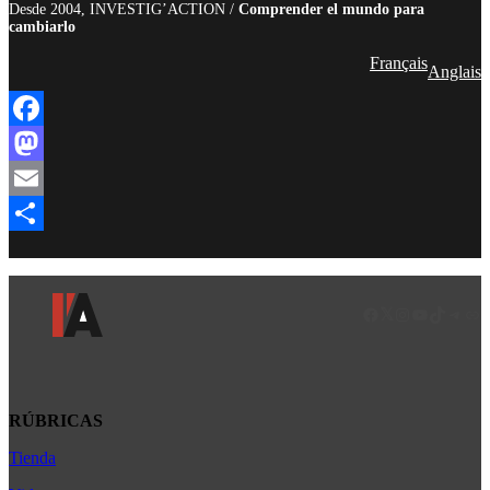
Desde 2004, INVESTIG’ACTION /
Comprender el mundo para
cambiarlo
Français
Anglais
Facebook
Mastodon
Email
Compartir
Facebook
LinkedIn
Instagram
YouTube
TikTok
Teleg
Enl
RÚBRICAS
Tienda
Africa