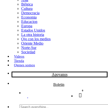
Bélgica
k
o
a
Cultura
Democracia
n
r
Economia
Educacion
t
Europa
Estados Unidos
i
La otra historia
r
Ojo con los medios
Oriente Medio
Norte-Sur
Sociedad
Videos
Tienda
Qienes somos
Apoyanos
Boletin
0
Search