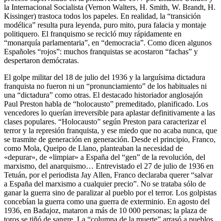
la Internacional Socialista (Vernon Walters, H. Smith, W. Brandt, H.
Kissinger) trastoca todos los papeles. En realidad, la “transición
modélica” resulta pura leyenda, puro mito, pura falacia y montaje
politiquero. El franquismo se recicló muy rápidamente en
“monarquía parlamentaria”, en “democracia”. Como dicen algunos
Españoles “rojos”: muchos franquistas se acostaron “fachas” y
despertaron demócratas.
El golpe militar del 18 de julio del 1936 y la larguísima dictadura
franquista no fueron ni un “pronunciamiento” de los habituales ni
una “dictadura” como otras. El destacado historiador anglosajón
Paul Preston habla de “holocausto” premeditado, planificado. Los
vencedores lo querían irreversible para aplastar definitivamente a las
clases populares. “Holocausto” según Preston para caracterizar el
terror y la represión franquista, y ese miedo que no acaba nunca, que
se trasmite de generación en generación. Desde el principio, Franco,
como Mola, Queipo de Llano, planteaban la necesidad de
«depurar», de «limpiar» a España del “gen” de la revolución, del
marxismo, del anarquismo… Entrevistado el 27 de julio de 1936 en
Tetuán, por el periodista Jay Allen, Franco declaraba querer “salvar
a España del marxismo a cualquier precio”. No se trataba sólo de
ganar la guerra sino de paralizar al pueblo por el terror. Los golpistas
concebían la guerra como una guerra de exterminio. En agosto del
1936, en Badajoz, mataron a más de 10 000 personas; la plaza de
toros se tiñó de sangre. La “columna de la muerte” arrasó a pueblos