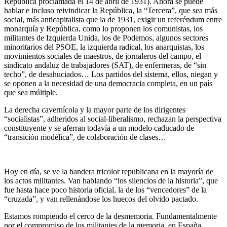
República proclamada el 14 de abril de 1931). Ahora se puede
hablar e incluso reivindicar la República, la “Tercera”, que sea más
social, más anticapitalista que la de 1931, exigir un referéndum entre
monarquía y República, como lo proponen los comunistas, los
militantes de Izquierda Unida, los de Podemos, algunos sectores
minoritarios del PSOE, la izquierda radical, los anarquistas, los
movimientos sociales de maestros, de jornaleros del campo, el
sindicato andaluz de trabajadores (SAT), de enfermeras, de “sin
techo”, de desahuciados… Los partidos del sistema, ellos, niegan y
se oponen a la necesidad de una democracia completa, en un país
que sea múltiple.
La derecha cavernícola y la mayor parte de los dirigentes
“socialistas”, adheridos al social-liberalismo, rechazan la perspectiva
constituyente y se aferran todavía a un modelo caducado de
“transición modélica”, de colaboración de clases…
Hoy en día, se ve la bandera tricolor republicana en la mayoría de
los actos militantes. Van hablando “los silencios de la historia”, que
fue hasta hace poco historia oficial, la de los “vencedores” de la
“cruzada”, y van rellenándose los huecos del olvido pactado.
Estamos rompiendo el cerco de la desmemoria. Fundamentalmente
por el compromiso de los militantes de la memoria, en España,