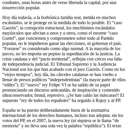
combates, unas horas antes de verse liberada la capital, por una
insurrección popular.
Hoy día todavía, a la borbónica familia real, metida en muchos
escándalos, se le protege en la medida de todo lo posible. El “caso
Garzón”, la corrupción estructural, los muchísimos escándalos
mayúsculos que afectan a unos y a otros, como el enorme “caso
Gurtel”, que conciernen y comprometen sobre todo al Partido
popular, no le impidieron ganar las elecciones, ni gobernar el país.
“Forrarse” es considerado como algo normal. A la mayoría de los
jueces, no les importa un pepino la supeditación de la justicia. La
crisis catalana y del “pacto territorial”, reflejan con creces esa falta
de independencia judicial. El Tribunal Supremo y la Audiencia
Nacional son los que han acabado con el juez Garzón. Como en los
“viejos tiempos”, hoy día, las cárceles catalanas se han vuelto a
llenar de presos políticos “independentistas” (la mayor parte de ellos
“ediles”). El “nuevo” rey Felipe VI se ha salido de su papel
pronunciando un discurso anticatalán, de inspiración y contenido
ultraconservador, brutal, represivo. ¡¡Se han caído las máscaras!! El
supuesto “rey de todos los españoles” ha seguido à Rajoy y al PP.
España se ha puesto deliberadamente fuera de la normativa
internacional de los derechos humanos, incluso tras adoptar, sin los
votos del PP, en el 2007, la nueva ley (ni siquiera se le llama “de
memoria” y no lleva una sola vez la palabra “república”). El texto