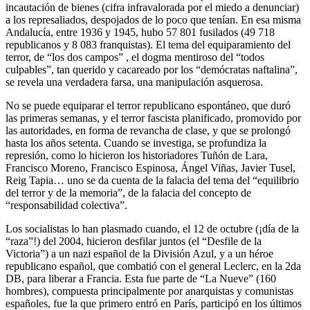
incautación de bienes (cifra infravalorada por el miedo a denunciar)
a los represaliados, despojados de lo poco que tenían. En esa misma
Andalucía, entre 1936 y 1945, hubo 57 801 fusilados (49 718
republicanos y 8 083 franquistas). El tema del equiparamiento del
terror, de “los dos campos” , el dogma mentiroso del “todos
culpables”, tan querido y cacareado por los “demócratas naftalina”,
se revela una verdadera farsa, una manipulación asquerosa.
No se puede equiparar el terror republicano espontáneo, que duró
las primeras semanas, y el terror fascista planificado, promovido por
las autoridades, en forma de revancha de clase, y que se prolongó
hasta los años setenta. Cuando se investiga, se profundiza la
represión, como lo hicieron los historiadores Tuñón de Lara,
Francisco Moreno, Francisco Espinosa, Ángel Viñas, Javier Tusel,
Reig Tapia… uno se da cuenta de la falacia del tema del “equilibrio
del terror y de la memoria”, de la falacia del concepto de
“responsabilidad colectiva”.
Los socialistas lo han plasmado cuando, el 12 de octubre (¡día de la
“raza”!) del 2004, hicieron desfilar juntos (el “Desfile de la
Victoria”) a un nazi español de la División Azul, y a un héroe
republicano español, que combatió con el general Leclerc, en la 2da
DB, para liberar a Francia. Esta fue parte de “La Nueve” (160
hombres), compuesta principalmente por anarquistas y comunistas
españoles, fue la que primero entró en París, participó en los últimos