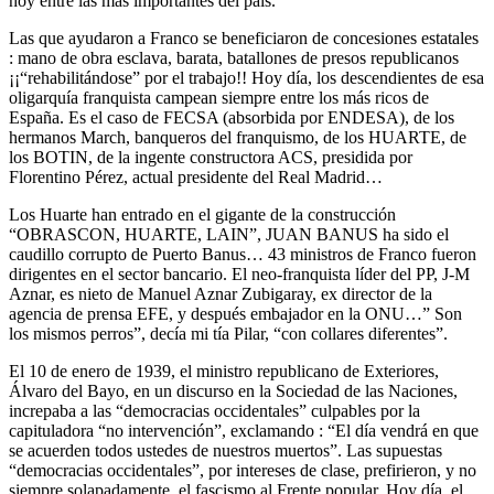
hoy entre las más importantes del país.
Las que ayudaron a Franco se beneficiaron de concesiones estatales
: mano de obra esclava, barata, batallones de presos republicanos
¡¡“rehabilitándose” por el trabajo!! Hoy día, los descendientes de esa
oligarquía franquista campean siempre entre los más ricos de
España. Es el caso de FECSA (absorbida por ENDESA), de los
hermanos March, banqueros del franquismo, de los HUARTE, de
los BOTIN, de la ingente constructora ACS, presidida por
Florentino Pérez, actual presidente del Real Madrid…
Los Huarte han entrado en el gigante de la construcción
“OBRASCON, HUARTE, LAIN”, JUAN BANUS ha sido el
caudillo corrupto de Puerto Banus… 43 ministros de Franco fueron
dirigentes en el sector bancario. El neo-franquista líder del PP, J-M
Aznar, es nieto de Manuel Aznar Zubigaray, ex director de la
agencia de prensa EFE, y después embajador en la ONU…” Son
los mismos perros”, decía mi tía Pilar, “con collares diferentes”.
El 10 de enero de 1939, el ministro republicano de Exteriores,
Álvaro del Bayo, en un discurso en la Sociedad de las Naciones,
increpaba a las “democracias occidentales” culpables por la
capituladora “no intervención”, exclamando : “El día vendrá en que
se acuerden todos ustedes de nuestros muertos”. Las supuestas
“democracias occidentales”, por intereses de clase, prefirieron, y no
siempre solapadamente, el fascismo al Frente popular. Hoy día, el