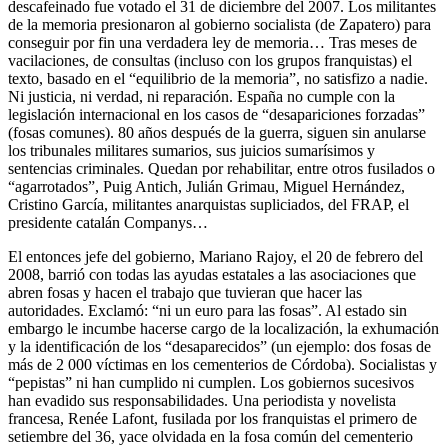
descafeinado fue votado el 31 de diciembre del 2007. Los militantes
de la memoria presionaron al gobierno socialista (de Zapatero) para
conseguir por fin una verdadera ley de memoria… Tras meses de
vacilaciones, de consultas (incluso con los grupos franquistas) el
texto, basado en el “equilibrio de la memoria”, no satisfizo a nadie.
Ni justicia, ni verdad, ni reparación. España no cumple con la
legislación internacional en los casos de “desapariciones forzadas”
(fosas comunes). 80 años después de la guerra, siguen sin anularse
los tribunales militares sumarios, sus juicios sumarísimos y
sentencias criminales. Quedan por rehabilitar, entre otros fusilados o
“agarrotados”, Puig Antich, Julián Grimau, Miguel Hernández,
Cristino García, militantes anarquistas supliciados, del FRAP, el
presidente catalán Companys…
El entonces jefe del gobierno, Mariano Rajoy, el 20 de febrero del
2008, barrió con todas las ayudas estatales a las asociaciones que
abren fosas y hacen el trabajo que tuvieran que hacer las
autoridades. Exclamó: “ni un euro para las fosas”. Al estado sin
embargo le incumbe hacerse cargo de la localización, la exhumación
y la identificación de los “desaparecidos” (un ejemplo: dos fosas de
más de 2 000 víctimas en los cementerios de Córdoba). Socialistas y
“pepistas” ni han cumplido ni cumplen. Los gobiernos sucesivos
han evadido sus responsabilidades. Una periodista y novelista
francesa, Renée Lafont, fusilada por los franquistas el primero de
setiembre del 36, yace olvidada en la fosa común del cementerio