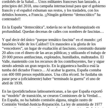
cordobés de la Salud… Unos militantes franceses han lanzado, a
principios del 2018, una campaña internacional para que el gobierno
francés y el español exhuman sus restos, y los trasladen, con los
debidos honores, a Francia. ¡¡Ningún gobierno “democrático” ha
contestado!!
En la España “democrática”, todavía no se ha desfranquizado en
profundidad. Quedan decenas de calles con nombres de fascistas…
Y qué decir del único “parque temático fascista” en el mundo: ¡¡el
faraónico Valle de los Caídos!! Un mausoleo a la gloria de los
“vencedores”, un lugar de exaltación al fascismo, construido durante
20 años con el dinero de las arcas públicas; y utilizando el trabajo de
20 000 presos antifascistas, explotados, humillados, maltratados. El
Valle, mantenido con los recursos de los contribuyentes, fue y sigue
siendo además un gran negocio. En la gigantesca basílica está la
tumba del dictador Franco… Al acabar la guerra, España contaba
con 400 000 presos republicanos. Una cifra récord. Se fusilaba sin
parar pese a (oficialmente) haber “terminado la guerra” el uno de
abril de 1939.
En las (post)dictaduras latinoamericanas, a las que España exportó
su “modelo” de transición, se crearon Comisiones de la Verdad…
En España, no ha habido comisión alguna, ningún rastro de
Comisión Verdad-Justicia-Reparación. La ley de amnistía de 1977