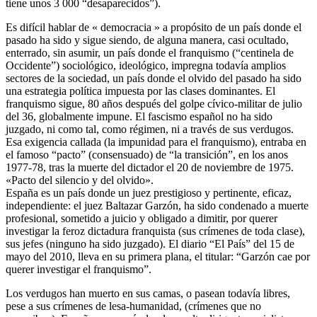
tiene unos 3 000 “desaparecidos”).
Es difícil hablar de « democracia » a propósito de un país donde el
pasado ha sido y sigue siendo, de alguna manera, casi ocultado,
enterrado, sin asumir, un país donde el franquismo (“centinela de
Occidente”) sociológico, ideológico, impregna todavía amplios
sectores de la sociedad, un país donde el olvido del pasado ha sido
una estrategia política impuesta por las clases dominantes. El
franquismo sigue, 80 años después del golpe cívico-militar de julio
del 36, globalmente impune. El fascismo español no ha sido
juzgado, ni como tal, como régimen, ni a través de sus verdugos.
Esa exigencia callada (la impunidad para el franquismo), entraba en
el famoso “pacto” (consensuado) de “la transición”, en los anos
1977-78, tras la muerte del dictador el 20 de noviembre de 1975.
«Pacto del silencio y del olvido».
España es un país donde un juez prestigioso y pertinente, eficaz,
independiente: el juez Baltazar Garzón, ha sido condenado a muerte
profesional, sometido a juicio y obligado a dimitir, por querer
investigar la feroz dictadura franquista (sus crímenes de toda clase),
sus jefes (ninguno ha sido juzgado). El diario “El País” del 15 de
mayo del 2010, lleva en su primera plana, el titular: “Garzón cae por
querer investigar el franquismo”.
Los verdugos han muerto en sus camas, o pasean todavía libres,
pese a sus crímenes de lesa-humanidad, (crímenes que no