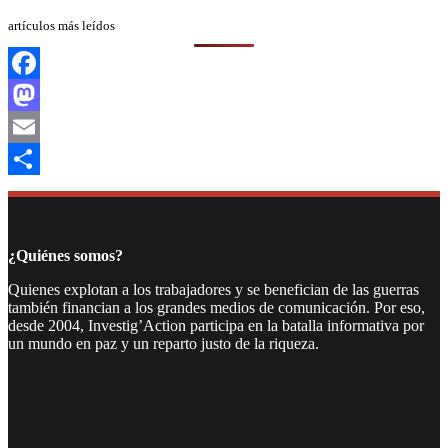
artículos más leídos
Facebook
Mastodon
Email
Compartir
¿Quiénes somos?
Quienes explotan a los trabajadores y se benefician de las guerras
también financian a los grandes medios de comunicación. Por eso,
desde 2004, Investig’Action participa en la batalla informativa por
un mundo en paz y un reparto justo de la riqueza.
Facebook
Twitter
Instagram
YouTube
TikTok
Telegram
Enlace