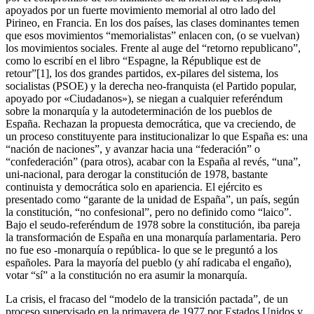
apoyados por un fuerte movimiento memorial al otro lado del
Pirineo, en Francia. En los dos países, las clases dominantes temen
que esos movimientos “memorialistas” enlacen con, (o se vuelvan)
los movimientos sociales. Frente al auge del “retorno republicano”,
como lo escribí en el libro “Espagne, la République est de
retour”[1], los dos grandes partidos, ex-pilares del sistema, los
socialistas (PSOE) y la derecha neo-franquista (el Partido popular,
apoyado por «Ciudadanos»), se niegan a cualquier referéndum
sobre la monarquía y la autodeterminación de los pueblos de
España. Rechazan la propuesta democrática, que va creciendo, de
un proceso constituyente para institucionalizar lo que España es: una
“nación de naciones”, y avanzar hacia una “federación” o
“confederación” (para otros), acabar con la España al revés, “una”,
uni-nacional, para derogar la constitución de 1978, bastante
continuista y democrática solo en apariencia. El ejército es
presentado como “garante de la unidad de España”, un país, según
la constitución, “no confesional”, pero no definido como “laico”.
Bajo el seudo-referéndum de 1978 sobre la constitución, iba pareja
la transformación de España en una monarquía parlamentaria. Pero
no fue eso -monarquía o república- lo que se le preguntó a los
españoles. Para la mayoría del pueblo (y ahí radicaba el engaño),
votar “sí” a la constitución no era asumir la monarquía.
La crisis, el fracaso del “modelo de la transición pactada”, de un
proceso supervisado en la primavera de 1977 por Estados Unidos y