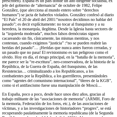
prescriben). España es un país donde un alto dirigente socialista, ex
jefe del gobierno de “alternancia” de octubre de 1982, Felipe
González, (que alecciona al mundo entero sobre “derechos
humanos”) se jacta de haberlos violados. González confesó al diario
“El País” el 20 de abril del 2001:“nosotros decidimos no hablar del
pasado”; es decir explícitamente: no tocar al franquismo y a su
heredera, la monarquía, ilegítima. Desde la Iglesia hasta sectores de
la “izquierda moderada”, muchos falsos demócratas siguen
cacareando sin fin, cínicamente, las mismas mentiras, y nos
contestan, cuando exigimos “justicia” :“no se pueden reabrir las
heridas del pasado”… ¡Heridas que nunca antes fueron cerradas, y
un pasado que no pasa! El revisionismo es tan peligroso como el
olvido. Hoy en día, el riesgo principal, en la “batalla de la memoria”,
me parece ser la “re-escritura”, neo-conservadora, de la historia de la
República, de la Guerra de España, del franquismo, de las
Resistencias… criminalizando a los Republicanos, a los
combatientes por la República, a los guerrilleros, presentándoles
como “agentes del comunismo internacional”, “títeres de la KGB”,
como si el antifascismo fuese una manipulación de Moscú…
En España, poco a poco, desde hace unos diez años, gracias al
trabajo militante de las “asociaciones de memoria” (ARMH, Foro de
la memoria, Federación de los foros, etc.), de las asociaciones de
víctimas, y a las investigaciones de historiadores “progres”, se está
recuperando paulatinamente la memoria republicana (de la Segunda