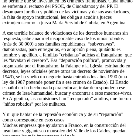
no permite que se investiguen los crímenes franquistas. Cada intento
se enfrenta al rechazo del PSOE, de Ciudadanos y del PP. El
desamparo jurídico y político de las víctimas y de sus asociaciones,
la falta de apoyo institucional, les obliga a acudir a jueces
extranjeros como la jueza María Servini de Cubria, en Argentina.
A ese terrible balance de violaciones de los derechos humanos sin
respuesta, cabe añadir el insoportable caso de los niños robados
(más de 30 000) a sus familias republicanas, “subversivas”,
diabolizadas, para entregarlos, en adopción plena, quitándoles
nombre y apellido, a familias “cristianas” adictas al franquismo, que
les “lavaban el cerebro”. Esa “depuración política”, promovida y
organizada por el franquismo, la Falange y la Iglesia, estribando en
decretos, leyes oficiales (entre otros un decreto de noviembre de
1949), se ha vuelto un negocio hasta entrados los años 1990 (una
ley de 1987 pretende poner fin a ese crimen de Estado). El Estado
español no ha hecho nada para enfocar, tratar de responder a ese
crimen de lesa-humanidad, buscar y encontrar a esos muertos-vivos.
En Argentina, las comisiones han “recuperado” adultos, que fueron
“niños robados” por los militares.
Y ni que hablar de la represión económica y de su “reparación”
como corresponde en esos casos.
Muchas empresas que ayudaron a Franco, en la construcción del
insultante y gigantesco mausoleo del Valle de los Caídos, quedan