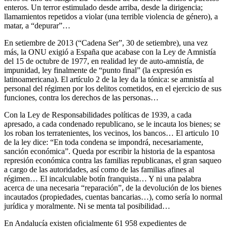
enteros. Un terror estimulado desde arriba, desde la dirigencia;
llamamientos repetidos a violar (una terrible violencia de género), a
matar, a “depurar”…
En setiembre de 2013 (“Cadena Ser”, 30 de setiembre), una vez
más, la ONU exigió a España que acabase con la Ley de Amnistía
del 15 de octubre de 1977, en realidad ley de auto-amnistía, de
impunidad, ley finalmente de “punto final” (la expresión es
latinoamericana). El artículo 2 de la ley da la tónica: se amnistía al
personal del régimen por los delitos cometidos, en el ejercicio de sus
funciones, contra los derechos de las personas…
Con la Ley de Responsabilidades políticas de 1939, a cada
apresado, a cada condenado republicano, se le incauta los bienes; se
los roban los terratenientes, los vecinos, los bancos… El articulo 10
de la ley dice: “En toda condena se impondrá, necesariamente,
sanción económica”. Queda por escribir la historia de la espantosa
represión económica contra las familias republicanas, el gran saqueo
a cargo de las autoridades, así como de las familias afines al
régimen… El incalculable botín franquista… Y ni una palabra
acerca de una necesaria “reparación”, de la devolución de los bienes
incautados (propiedades, cuentas bancarias…), como sería lo normal
jurídica y moralmente. Ni se menta tal posibilidad…
En Andalucía existen oficialmente 61 958 expedientes de