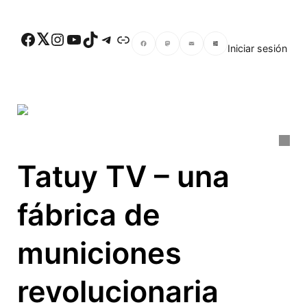
Skip to main content
Facebook
Twitter
Instagram
YouTube
TikTok
Telegram
Enlace
Iniciar sesión
Facebook
Mastodon
Email
Compartir
Tatuy TV – una
fábrica de
municiones
revolucionaria