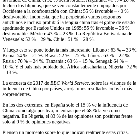
Incluso los filipinos, que se ven constantemente empujados por
Occidente a la confrontación con China: 55
% favorable – 40
%
desfavorable. Indonesia, que ha perpetrado varios pogromos
antichinos e incluso prohibió la lengua china tras el golpe de estado
apadrinado por Estados Unidos en 1965: 55
% favorable – 36
%
desfavorable. México: 43
% – 23
%. La República Bolivariana de
Venezuela: 52
% – 29
%. Chile : 51
% – 28
%.
Y luego esto se pone todavía más interesante: Líbano : 63
% – 33
%.
Kenia: 54
% – 21
%. Brasil: 52
% – 25
%. Túnez : 63
% – 22
%.
Rusia : 70
% – 24
%. Tanzania : 63
% – 15
%. Senegal: 64
% –
10
%. Y el país más poblado del África subsahariana, Nigeria : 72
%
– 13
%.
La encuesta de 2017 de
BBC World Service
, sobre las visiones de la
influencia de China por países, arroja unos resultados todavía más
sorprendentes.
En los dos extremos, en España solo el 15
% ve la influencia de
China como algo positivo, mientras que el 68
% la ve como
negativa. En Nigeria, el 83
% de las opiniones son positivas frente
solo al 9
% de opiniones negativas.
Piensen un momento sobre lo que indican realmente estas cifras.