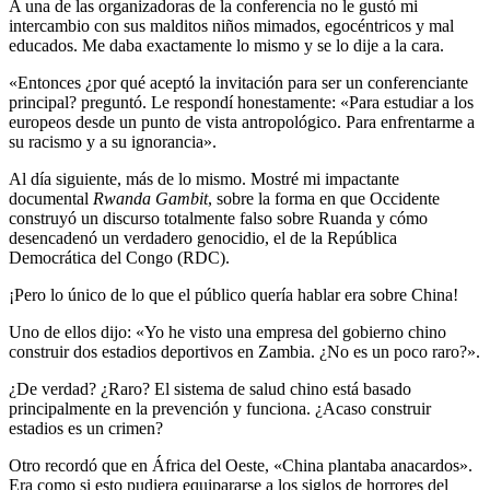
A una de las organizadoras de la conferencia no le gustó mi
intercambio con sus malditos niños mimados, egocéntricos y mal
educados. Me daba exactamente lo mismo y se lo dije a la cara.
«Entonces ¿por qué aceptó la invitación para ser un conferenciante
principal? preguntó. Le respondí honestamente: «Para estudiar a los
europeos desde un punto de vista antropológico. Para enfrentarme a
su racismo y a su ignorancia».
Al día siguiente, más de lo mismo. Mostré mi impactante
documental
Rwanda Gambit
, sobre la forma en que Occidente
construyó un discurso totalmente falso sobre Ruanda y cómo
desencadenó un verdadero genocidio, el de la República
Democrática del Congo (RDC).
¡Pero lo único de lo que el público quería hablar era sobre China!
Uno de ellos dijo: «Yo he visto una empresa del gobierno chino
construir dos estadios deportivos en Zambia. ¿No es un poco raro?».
¿De verdad? ¿Raro? El sistema de salud chino está basado
principalmente en la prevención y funciona. ¿Acaso construir
estadios es un crimen?
Otro recordó que en África del Oeste, «China plantaba anacardos».
Era como si esto pudiera equipararse a los siglos de horrores del