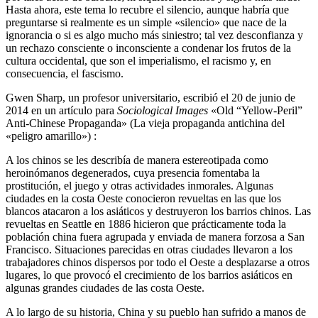
Hasta ahora, este tema lo recubre el silencio, aunque habría que
preguntarse si realmente es un simple «silencio» que nace de la
ignorancia o si es algo mucho más siniestro; tal vez desconfianza y
un rechazo consciente o inconsciente a condenar los frutos de la
cultura occidental, que son el imperialismo, el racismo y, en
consecuencia, el fascismo.
Gwen Sharp, un profesor universitario, escribió el 20 de junio de
2014 en un artículo para
Sociological Images
«Old “Yellow-Peril”
Anti-Chinese Propaganda» (La vieja propaganda antichina del
«peligro amarillo») :
A los chinos se les describía de manera estereotipada como
heroinómanos degenerados, cuya presencia fomentaba la
prostitución, el juego y otras actividades inmorales. Algunas
ciudades en la costa Oeste conocieron revueltas en las que los
blancos atacaron a los asiáticos y destruyeron los barrios chinos. Las
revueltas en Seattle en 1886 hicieron que prácticamente toda la
población china fuera agrupada y enviada de manera forzosa a San
Francisco. Situaciones parecidas en otras ciudades llevaron a los
trabajadores chinos dispersos por todo el Oeste a desplazarse a otros
lugares, lo que provocó el crecimiento de los barrios asiáticos en
algunas grandes ciudades de las costa Oeste.
A lo largo de su historia, China y su pueblo han sufrido a manos de