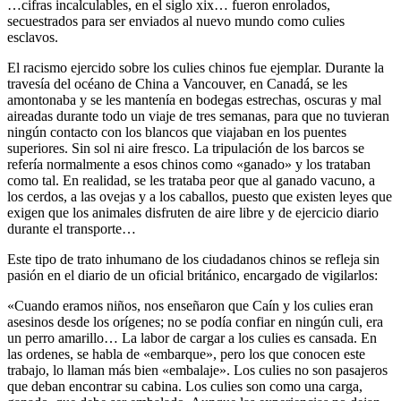
…cifras incalculables, en el siglo xix… fueron enrolados,
secuestrados para ser enviados al nuevo mundo como culies
esclavos.
El racismo ejercido sobre los culies chinos fue ejemplar. Durante la
travesía del océano de China a Vancouver, en Canadá, se les
amontonaba y se les mantenía en bodegas estrechas, oscuras y mal
aireadas durante todo un viaje de tres semanas, para que no tuvieran
ningún contacto con los blancos que viajaban en los puentes
superiores. Sin sol ni aire fresco. La tripulación de los barcos se
refería normalmente a esos chinos como «ganado» y los trataban
como tal. En realidad, se les trataba peor que al ganado vacuno, a
los cerdos, a las ovejas y a los caballos, puesto que existen leyes que
exigen que los animales disfruten de aire libre y de ejercicio diario
durante el transporte…
Este tipo de trato inhumano de los ciudadanos chinos se refleja sin
pasión en el diario de un oficial británico, encargado de vigilarlos:
«Cuando eramos niños, nos enseñaron que Caín y los culies eran
asesinos desde los orígenes; no se podía confiar en ningún culi, era
un perro amarillo… La labor de cargar a los culies es cansada. En
las ordenes, se habla de «embarque», pero los que conocen este
trabajo, lo llaman más bien «embalaje». Los culies no son pasajeros
que deban encontrar su cabina. Los culies son como una carga,