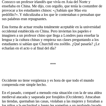
Conozco un profesor irlandés que vivía en Asia del Norte y
enseñaba en China. Me dijo, con orgullo, que tenía la costumbre de
provocar a los estudiantes chinos: «¿Sabíais que Mao era
pedófilo?». Y ridiculizaba a los que le contestaban o pensaban que
sus palabras eran repugnantes.
Esta forma de actuar resulta totalmente aceptable en la universidad
occidental establecida en China. Pero inviertan los papeles e
imaginen a un profesor chino que llega a Londres para enseñar la
lengua y la cultura chinas y empieza sus clases preguntando a los
estudiantes si sabían que Churchill era zoófilo. ¿Qué pasaría? ¿Le
echarían en el acto o al final del día?
***
Occidente no tiene vergüenza y es hora de que todo el mundo
comprenda este simple hecho.
En el pasado, comparé a menudo esta situación con la de una aldea
medieval atacada y saqueada por forajidos (Occidente). Atracaban
las tiendas, quemaban las casas, violaban a las mujeres y forzaban a
los niños a la esclavitud y luego les sometían a un profundo lavado