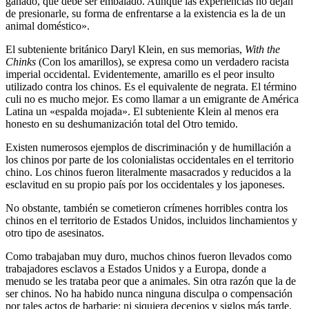
ganado, que debe ser embalado. Aunque las experiencias no dejan
de presionarle, su forma de enfrentarse a la existencia es la de un
animal doméstico».
El subteniente británico Daryl Klein, en sus memorias,
With the
Chinks
(Con los amarillos), se expresa como un verdadero racista
imperial occidental. Evidentemente, amarillo es el peor insulto
utilizado contra los chinos. Es el equivalente de negrata. El término
culi no es mucho mejor. Es como llamar a un emigrante de América
Latina un «espalda mojada». El subteniente Klein al menos era
honesto en su deshumanización total del Otro temido.
Existen numerosos ejemplos de discriminación y de humillación a
los chinos por parte de los colonialistas occidentales en el territorio
chino. Los chinos fueron literalmente masacrados y reducidos a la
esclavitud en su propio país por los occidentales y los japoneses.
No obstante, también se cometieron crímenes horribles contra los
chinos en el territorio de Estados Unidos, incluidos linchamientos y
otro tipo de asesinatos.
Como trabajaban muy duro, muchos chinos fueron llevados como
trabajadores esclavos a Estados Unidos y a Europa, donde a
menudo se les trataba peor que a animales. Sin otra razón que la de
ser chinos. No ha habido nunca ninguna disculpa o compensación
por tales actos de barbarie; ni siquiera decenios y siglos más tarde.