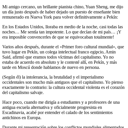
Mi amigo cercano, un brillante pianista chino, Yuan Sheng, me dijo
un día justo después de haber dejado un puesto de enseñante bien
remunerado en Nueva York para volver definitivamente a Pekín:
En los Estados Unidos, lloraba en medio de la noche, casi todas las
noches… Me sentía tan impotente. Lo que decían de mi país… ¡Y
era imposible convencerles de que se equivocaban totalmente!
Varios años después, durante el «Primer foro cultural mundial», que
tuvo lugar en Pekín, un colega intelectual franco egipcio, Amin
Said, afirmó que eramos todos víctimas del capitalismo. Yo no
estaba de acuerdo en absoluto y le contesté allí, en Pekín, y más
tarde en Moscú donde hablamos de nuevo en persona.
(Según él) la intolerancia, la brutalidad y el imperialismo
occidentales son mucho más antiguos que el capitalismo. Yo pienso
exactamente lo contrario: la cultura occidental violenta es el corazón
del capitalismo salvaje.
Hace poco, cuando me dirigía a estudiantes y a profesores de una
antigua escuela alternativa y oficialmente progresista en
Escadinavia, acabé por entender el calado de los sentimientos
antichinos en Europa.
Durante mi presentación sobre los conflictos mundiales alimentados