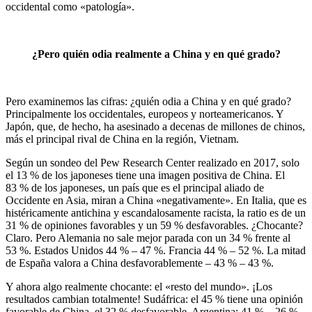
occidental como «patología».
¿Pero quién odia realmente a China y en qué grado?
Pero examinemos las cifras: ¿quién odia a China y en qué grado?
Principalmente los occidentales, europeos y norteamericanos. Y
Japón, que, de hecho, ha asesinado a decenas de millones de chinos,
más el principal rival de China en la región, Vietnam.
Según un sondeo del Pew Research Center realizado en 2017, solo
el 13
% de los japoneses tiene una imagen positiva de China. El
83
% de los japoneses, un país que es el principal aliado de
Occidente en Asia, miran a China «negativamente». En Italia, que es
histéricamente antichina y escandalosamente racista, la ratio es de un
31
% de opiniones favorables y un 59
% desfavorables. ¿Chocante?
Claro. Pero Alemania no sale mejor parada con un 34
% frente al
53
%. Estados Unidos 44
% – 47
%. Francia 44
% – 52
%. La mitad
de España valora a China desfavorablemente – 43
% – 43
%.
Y ahora algo realmente chocante: el «resto del mundo». ¡Los
resultados cambian totalmente! Sudáfrica: el 45
% tiene una opinión
favorable de China, el 32
% desfavorable. Argentina: 41
% – 26
%.