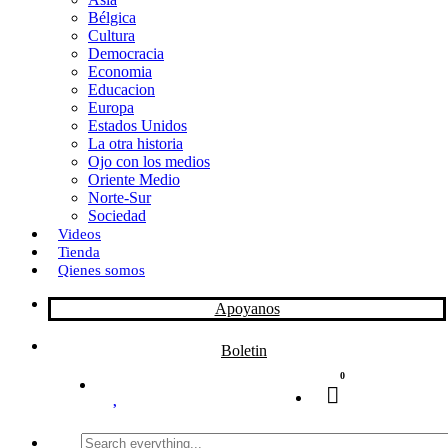
Bélgica
k
o
a
Cultura
Democracia
n
r
Economia
Educacion
t
Europa
Estados Unidos
i
La otra historia
r
Ojo con los medios
Oriente Medio
Norte-Sur
Sociedad
Videos
Tienda
Qienes somos
Apoyanos
Boletin
0
Search