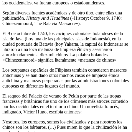
los occidentales, ya fueran europeos o estadounidenses.
Según diversas fuentes académicas y de otro tipo, entre ellas una
publicación,
History And Headlines
(«History: October 9, 1740:
Chinezenmoord, The Batavia Massacre»):
El 9 de octubre de 1740, los caciques coloniales holandeses de la
isla de Java (hoy una de las principales islas de Indonesia), en la
ciudad portuaria de Batavia (hoy Yakarta, la capital de Indonesia) se
libraron a una loca matanza de limpieza étnica y asesinaron
aproximadamente a diez mil chinos. La palabra holandesa
«Chinezenmoord» significa literalmente «matanza de chinos».
Los ocupantes españoles de Filipinas también cometieron masacres
antichinas y se han dado otros muchos casos de limpieza étnica
antichina y matanzas perpetradas por las administraciones coloniales
europeas en diferentes lugares del mundo.
El saqueo del Palacio de verano de Pekín por parte de las tropas
francesas y británicas fue uno de los crímenes más atroces cometido
por los occidentales en el territorio chino. Un novelista francés,
indignado, Victor Hugo, escribía entonces:
Nosotros, los europeos, somos los civilizados y para nosotros los
chinos son los bárbaros. (…) Pues miren lo que la civilización le ha