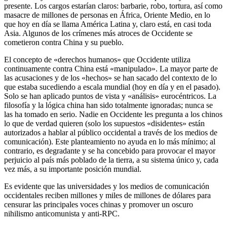
presente. Los cargos estarían claros: barbarie, robo, tortura, así como
masacre de millones de personas en África, Oriente Medio, en lo
que hoy en día se llama América Latina y, claro está, en casi toda
Asia. Algunos de los crímenes más atroces de Occidente se
cometieron contra China y su pueblo.
El concepto de «derechos humanos» que Occidente utiliza
continuamente contra China está «manipulado». La mayor parte de
las acusaciones y de los «hechos» se han sacado del contexto de lo
que estaba sucediendo a escala mundial (hoy en día y en el pasado).
Solo se han aplicado puntos de vista y «análisis» eurocéntricos. La
filosofía y la lógica china han sido totalmente ignoradas; nunca se
las ha tomado en serio. Nadie en Occidente les pregunta a los chinos
lo que de verdad quieren (solo los supuestos «disidentes» están
autorizados a hablar al público occidental a través de los medios de
comunicación). Este planteamiento no ayuda en lo más mínimo; al
contrario, es degradante y se ha concebido para provocar el mayor
perjuicio al país más poblado de la tierra, a su sistema único y, cada
vez más, a su importante posición mundial.
Es evidente que las universidades y los medios de comunicación
occidentales reciben millones y miles de millones de dólares para
censurar las principales voces chinas y promover un oscuro
nihilismo anticomunista y anti-RPC.