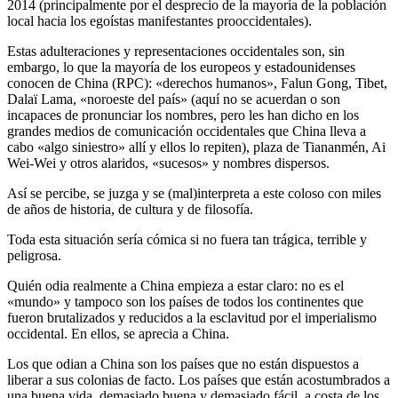
2014 (principalmente por el desprecio de la mayoría de la población
local hacia los egoístas manifestantes prooccidentales).
Estas adulteraciones y representaciones occidentales son, sin
embargo, lo que la mayoría de los europeos y estadounidenses
conocen de China (RPC): «derechos humanos», Falun Gong, Tibet,
Dalaï Lama, «noroeste del país» (aquí no se acuerdan o son
incapaces de pronunciar los nombres, pero les han dicho en los
grandes medios de comunicación occidentales que China lleva a
cabo «algo siniestro» allí y ellos lo repiten), plaza de Tiananmén, Ai
Wei-Wei y otros alaridos, «sucesos» y nombres dispersos.
Así se percibe, se juzga y se (mal)interpreta a este coloso con miles
de años de historia, de cultura y de filosofía.
Toda esta situación sería cómica si no fuera tan trágica, terrible y
peligrosa.
Quién odia realmente a China empieza a estar claro: no es el
«mundo» y tampoco son los países de todos los continentes que
fueron brutalizados y reducidos a la esclavitud por el imperialismo
occidental. En ellos, se aprecia a China.
Los que odian a China son los países que no están dispuestos a
liberar a sus colonias de facto. Los países que están acostumbrados a
una buena vida, demasiado buena y demasiado fácil, a costa de los