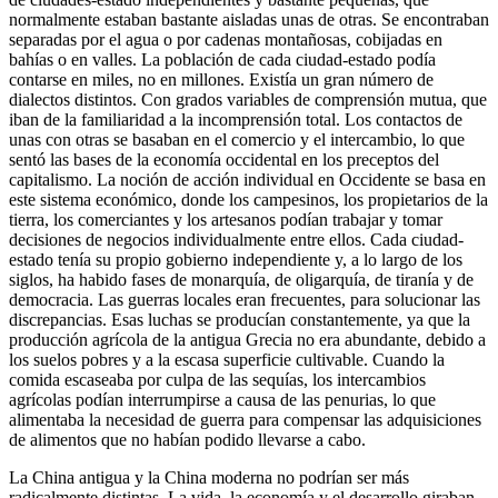
normalmente estaban bastante aisladas unas de otras. Se encontraban
separadas por el agua o por cadenas montañosas, cobijadas en
bahías o en valles. La población de cada ciudad-estado podía
contarse en miles, no en millones. Existía un gran número de
dialectos distintos. Con grados variables de comprensión mutua, que
iban de la familiaridad a la incomprensión total. Los contactos de
unas con otras se basaban en el comercio y el intercambio, lo que
sentó las bases de la economía occidental en los preceptos del
capitalismo. La noción de acción individual en Occidente se basa en
este sistema económico, donde los campesinos, los propietarios de la
tierra, los comerciantes y los artesanos podían trabajar y tomar
decisiones de negocios individualmente entre ellos. Cada ciudad-
estado tenía su propio gobierno independiente y, a lo largo de los
siglos, ha habido fases de monarquía, de oligarquía, de tiranía y de
democracia. Las guerras locales eran frecuentes, para solucionar las
discrepancias. Esas luchas se producían constantemente, ya que la
producción agrícola de la antigua Grecia no era abundante, debido a
los suelos pobres y a la escasa superficie cultivable. Cuando la
comida escaseaba por culpa de las sequías, los intercambios
agrícolas podían interrumpirse a causa de las penurias, lo que
alimentaba la necesidad de guerra para compensar las adquisiciones
de alimentos que no habían podido llevarse a cabo.
La China antigua y la China moderna no podrían ser más
radicalmente distintas. La vida, la economía y el desarrollo giraban