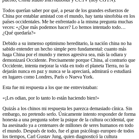
Todos querían saber por qué, a pesar de los grandes esfuerzos de
China por entablar amistad con el mundo, hay tanta sinofobia en los
países occidentales. Me he enfrentado a la misma pregunta muchas
veces: «¿Que más podemos hacer? Lo hemos intentado todo…
¿Qué quedaría?»
Debido a su inmenso optimismo hereditario, la nación china no ha
sabido entender un hecho simple pero fundamental: cuanto más
haga China por el mundo y menos agresiva sea, más la odiara y
demonizará Occidente. Precisamente porque China, al contrario que
Occidente, intenta mejorar la vida en todo el planeta Tierra, no la
dejarán nunca en paz y nunca se la apreciará, admirará o estudiará
en lugares como Londres, París o Nueva York.
Esta fue mi respuesta a los que me entrevistaban:
«¡Les odian, por lo tanto lo están haciendo bien!»
Quizás a los chinos mi respuesta les parezca demasiado cínica. Sin
embargo, no pretendo serlo. Únicamente intento responder de forma
honesta a una pregunta sobre la psique de la cultura occidental, que
ha asesinado ya a centenares de millones de seres humanos en todo
el mundo. Después de todo, fue el gran psicólogo europeo de todos
los tiempos, Carl Gustav Jung, quien diagnosticó la cultura