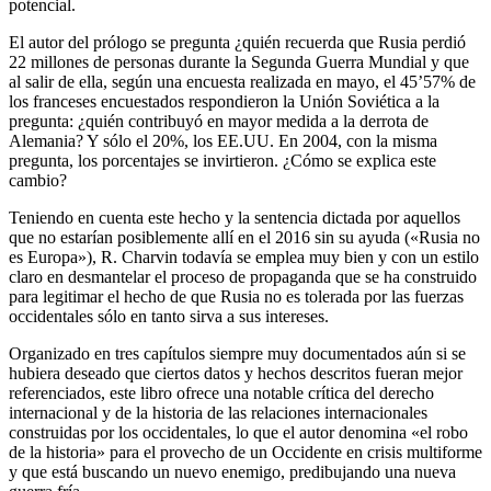
potencial.
El autor del prólogo se pregunta ¿quién recuerda que Rusia perdió
22 millones de personas durante la Segunda Guerra Mundial y que
al salir de ella, según una encuesta realizada en mayo, el 45’57% de
los franceses encuestados respondieron la Unión Soviética a la
pregunta: ¿quién contribuyó en mayor medida a la derrota de
Alemania? Y sólo el 20%, los EE.UU. En 2004, con la misma
pregunta, los porcentajes se invirtieron. ¿Cómo se explica este
cambio?
Teniendo en cuenta este hecho y la sentencia dictada por aquellos
que no estarían posiblemente allí en el 2016 sin su ayuda («Rusia no
es Europa»), R. Charvin todavía se emplea muy bien y con un estilo
claro en desmantelar el proceso de propaganda que se ha construido
para legitimar el hecho de que Rusia no es tolerada por las fuerzas
occidentales sólo en tanto sirva a sus intereses.
Organizado en tres capítulos siempre muy documentados aún si se
hubiera deseado que ciertos datos y hechos descritos fueran mejor
referenciados, este libro ofrece una notable crítica del derecho
internacional y de la historia de las relaciones internacionales
construidas por los occidentales, lo que el autor denomina «el robo
de la historia» para el provecho de un Occidente en crisis multiforme
y que está buscando un nuevo enemigo, predibujando una nueva