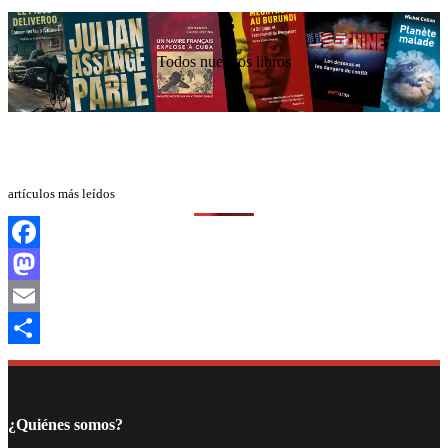
Todos nuestros libros
artículos más leídos
Facebook
Mastodon
Email
Compartir
¿Quiénes somos?