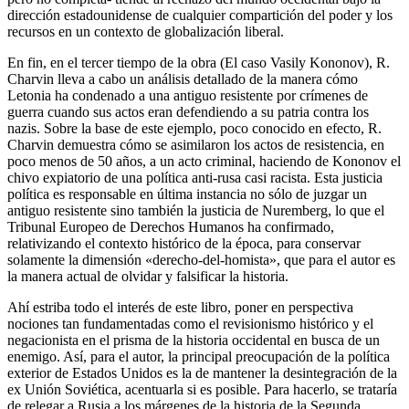
dirección estadounidense de cualquier compartición del poder y los
recursos en un contexto de globalización liberal.
En fin, en el tercer tiempo de la obra (El caso Vasily Kononov), R.
Charvin lleva a cabo un análisis detallado de la manera cómo
Letonia ha condenado a una antiguo resistente por crímenes de
guerra cuando sus actos eran defendiendo a su patria contra los
nazis. Sobre la base de este ejemplo, poco conocido en efecto, R.
Charvin demuestra cómo se asimilaron los actos de resistencia, en
poco menos de 50 años, a un acto criminal, haciendo de Kononov el
chivo expiatorio de una política anti-rusa casi racista. Esta justicia
política es responsable en última instancia no sólo de juzgar un
antiguo resistente sino también la justicia de Nuremberg, lo que el
Tribunal Europeo de Derechos Humanos ha confirmado,
relativizando el contexto histórico de la época, para conservar
solamente la dimensión «derecho-del-homista», que para el autor es
la manera actual de olvidar y falsificar la historia.
Ahí estriba todo el interés de este libro, poner en perspectiva
nociones tan fundamentadas como el revisionismo histórico y el
negacionista en el prisma de la historia occidental en busca de un
enemigo. Así, para el autor, la principal preocupación de la política
exterior de Estados Unidos es la de mantener la desintegración de la
ex Unión Soviética, acentuarla si es posible. Para hacerlo, se trataría
de relegar a Rusia a los márgenes de la historia de la Segunda