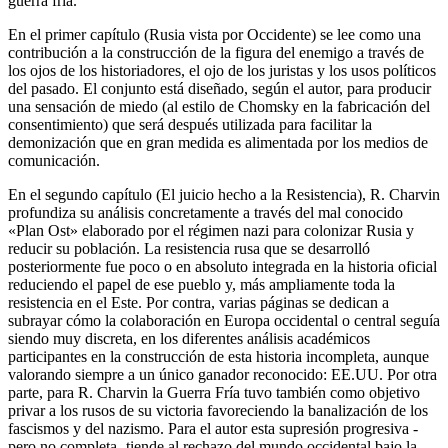
guerra fría.
En el primer capítulo (Rusia vista por Occidente) se lee como una
contribución a la construcción de la figura del enemigo a través de
los ojos de los historiadores, el ojo de los juristas y los usos políticos
del pasado. El conjunto está diseñado, según el autor, para producir
una sensación de miedo (al estilo de Chomsky en la fabricación del
consentimiento) que será después utilizada para facilitar la
demonización que en gran medida es alimentada por los medios de
comunicación.
En el segundo capítulo (El juicio hecho a la Resistencia), R. Charvin
profundiza su análisis concretamente a través del mal conocido
«Plan Ost» elaborado por el régimen nazi para colonizar Rusia y
reducir su población. La resistencia rusa que se desarrolló
posteriormente fue poco o en absoluto integrada en la historia oficial
reduciendo el papel de ese pueblo y, más ampliamente toda la
resistencia en el Este. Por contra, varias páginas se dedican a
subrayar cómo la colaboración en Europa occidental o central seguía
siendo muy discreta, en los diferentes análisis académicos
participantes en la construcción de esta historia incompleta, aunque
valorando siempre a un único ganador reconocido: EE.UU. Por otra
parte, para R. Charvin la Guerra Fría tuvo también como objetivo
privar a los rusos de su victoria favoreciendo la banalización de los
fascismos y del nazismo. Para el autor esta supresión progresiva -
pero no completa- tiende al rechazo del mundo occidental bajo la