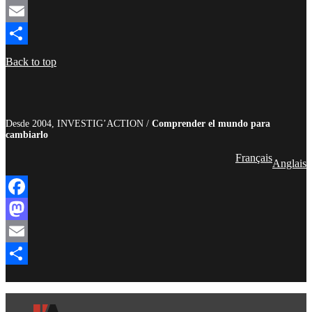
Mastodon
Email
Compartir
Back to top
Desde 2004, INVESTIG’ACTION /
Comprender el mundo para
cambiarlo
Français
Anglais
Facebook
Mastodon
Email
Compartir