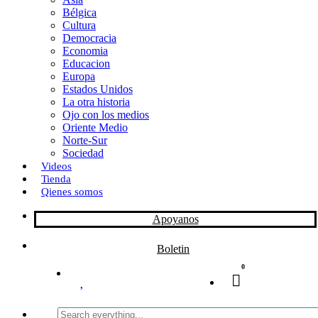
Bélgica
k
o
a
Cultura
Democracia
n
r
Economia
Educacion
t
Europa
Estados Unidos
i
La otra historia
r
Ojo con los medios
Oriente Medio
Norte-Sur
Sociedad
Videos
Tienda
Qienes somos
Apoyanos
Boletin
0
Search