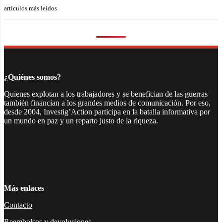
artículos más leídos
¿Quiénes somos?
Quienes explotan a los trabajadores y se benefician de las guerras
también financian a los grandes medios de comunicación. Por eso,
desde 2004, Investig’Action participa en la batalla informativa por
un mundo en paz y un reparto justo de la riqueza.
Facebook
Twitter
Instagram
YouTube
TikTok
Telegram
Enlace
Más enlaces
Contacto
Reembolsos y devoluciones