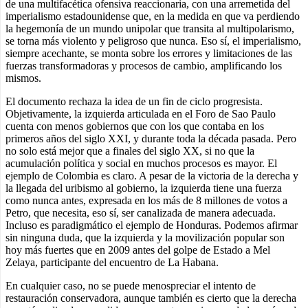
de una multifacética ofensiva reaccionaria, con una arremetida del
imperialismo estadounidense que, en la medida en que va perdiendo
la hegemonía de un mundo unipolar que transita al multipolarismo,
se torna más violento y peligroso que nunca. Eso sí, el imperialismo,
siempre acechante, se monta sobre los errores y limitaciones de las
fuerzas transformadoras y procesos de cambio, amplificando los
mismos.
El documento rechaza la idea de un fin de ciclo progresista.
Objetivamente, la izquierda articulada en el Foro de Sao Paulo
cuenta con menos gobiernos que con los que contaba en los
primeros años del siglo XXI, y durante toda la década pasada. Pero
no solo está mejor que a finales del siglo XX, si no que la
acumulación política y social en muchos procesos es mayor. El
ejemplo de Colombia es claro. A pesar de la victoria de la derecha y
la llegada del uribismo al gobierno, la izquierda tiene una fuerza
como nunca antes, expresada en los más de 8 millones de votos a
Petro, que necesita, eso sí, ser canalizada de manera adecuada.
Incluso es paradigmático el ejemplo de Honduras. Podemos afirmar
sin ninguna duda, que la izquierda y la movilización popular son
hoy más fuertes que en 2009 antes del golpe de Estado a Mel
Zelaya, participante del encuentro de La Habana.
En cualquier caso, no se puede menospreciar el intento de
restauración conservadora, aunque también es cierto que la derecha