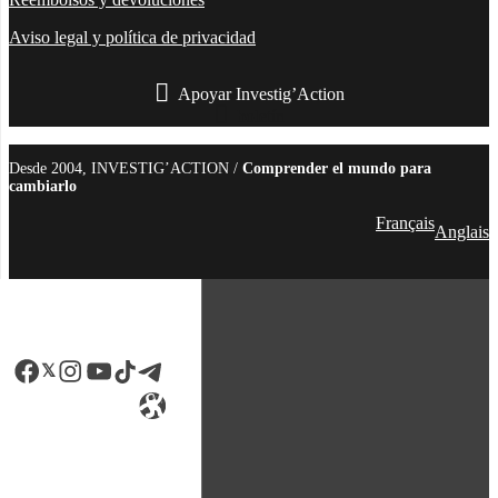
Aviso legal y política de privacidad
Apoyar Investig’Action
boletín
Desde 2004, INVESTIG’ACTION /
Comprender el mundo para
cambiarlo
Français
Anglais
Facebook
LinkedIn
Instagram
YouTube
TikTok
Telegram
Enlace