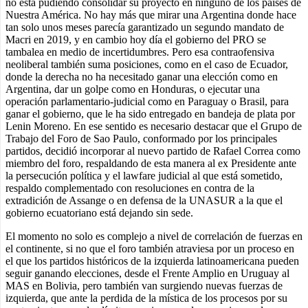
no está pudiendo consolidar su proyecto en ninguno de los países de
Nuestra América. No hay más que mirar una Argentina donde hace
tan solo unos meses parecía garantizado un segundo mandato de
Macri en 2019, y en cambio hoy día el gobierno del PRO se
tambalea en medio de incertidumbres. Pero esa contraofensiva
neoliberal también suma posiciones, como en el caso de Ecuador,
donde la derecha no ha necesitado ganar una elección como en
Argentina, dar un golpe como en Honduras, o ejecutar una
operación parlamentario-judicial como en Paraguay o Brasil, para
ganar el gobierno, que le ha sido entregado en bandeja de plata por
Lenin Moreno. En ese sentido es necesario destacar que el Grupo de
Trabajo del Foro de Sao Paulo, conformado por los principales
partidos, decidió incorporar al nuevo partido de Rafael Correa como
miembro del foro, respaldando de esta manera al ex Presidente ante
la persecución política y el lawfare judicial al que está sometido,
respaldo complementado con resoluciones en contra de la
extradición de Assange o en defensa de la UNASUR a la que el
gobierno ecuatoriano está dejando sin sede.
El momento no solo es complejo a nivel de correlación de fuerzas en
el continente, si no que el foro también atraviesa por un proceso en
el que los partidos históricos de la izquierda latinoamericana pueden
seguir ganando elecciones, desde el Frente Amplio en Uruguay al
MAS en Bolivia, pero también van surgiendo nuevas fuerzas de
izquierda, que ante la perdida de la mística de los procesos por su