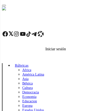
Skip
to
main
content
Facebook
Twitter
Instagram
YouTube
TikTok
Telegram
Enlace
Iniciar sesión
Rúbricas
Africa
América Latina
Asia
Bélgica
Cultura
Democracia
Economia
Educacion
Europa
Estados Unidos