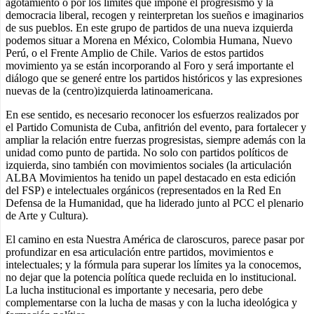
agotamiento o por los límites que impone el progresismo y la
democracia liberal, recogen y reinterpretan los sueños e imaginarios
de sus pueblos. En este grupo de partidos de una nueva izquierda
podemos situar a Morena en México, Colombia Humana, Nuevo
Perú, o el Frente Amplio de Chile. Varios de estos partidos
movimiento ya se están incorporando al Foro y será importante el
diálogo que se generé entre los partidos históricos y las expresiones
nuevas de la (centro)izquierda latinoamericana.
En ese sentido, es necesario reconocer los esfuerzos realizados por
el Partido Comunista de Cuba, anfitrión del evento, para fortalecer y
ampliar la relación entre fuerzas progresistas, siempre además con la
unidad como punto de partida. No solo con partidos políticos de
izquierda, sino también con movimientos sociales (la articulación
ALBA Movimientos ha tenido un papel destacado en esta edición
del FSP) e intelectuales orgánicos (representados en la Red En
Defensa de la Humanidad, que ha liderado junto al PCC el plenario
de Arte y Cultura).
El camino en esta Nuestra América de claroscuros, parece pasar por
profundizar en esa articulación entre partidos, movimientos e
intelectuales; y la fórmula para superar los límites ya la conocemos,
no dejar que la potencia política quede recluida en lo institucional.
La lucha institucional es importante y necesaria, pero debe
complementarse con la lucha de masas y con la lucha ideológica y