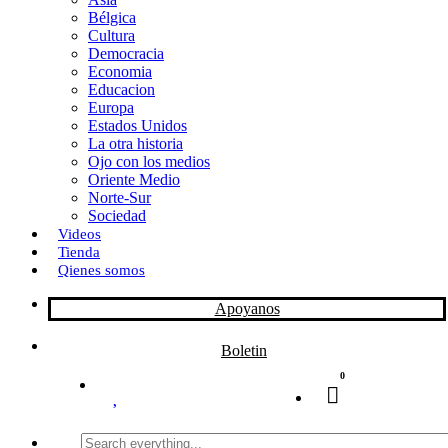
Bélgica
k
o
a
Cultura
Democracia
n
r
Economia
Educacion
t
Europa
Estados Unidos
i
La otra historia
r
Ojo con los medios
Oriente Medio
Norte-Sur
Sociedad
Videos
Tienda
Qienes somos
Apoyanos
Boletin
0
Search