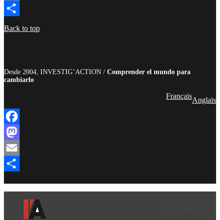
Email
Compartir
Back to top
Desde 2004, INVESTIG’ACTION /
Comprender el mundo para
cambiarlo
Français
Anglais
Facebook
Mastodon
Email
Compartir
Facebook
LinkedIn
Instagram
YouTube
TikTok
Teleg
Enl