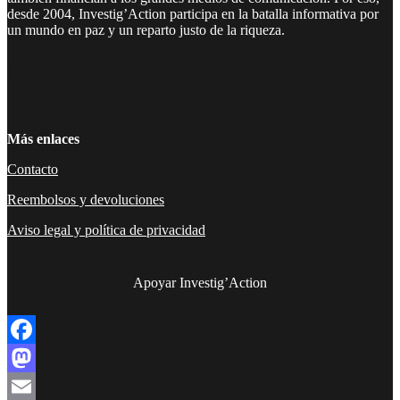
desde 2004, Investig’Action participa en la batalla informativa por
un mundo en paz y un reparto justo de la riqueza.
Facebook
Twitter
Instagram
YouTube
TikTok
Telegram
Enlace
Más enlaces
Contacto
Reembolsos y devoluciones
Aviso legal y política de privacidad
Apoyar Investig’Action
boletín
Facebook
Mastodon