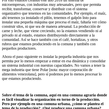
Por ello estamos creando este año 2018 un sistema de
microempresas, con industrias muy artesanales, pero que permita
recibir, transformar, conservar y distribuir con el sistema
organizativo que tenemos en las comunidades. Por ejemplo, el maíz,
ahí tenemos ya instalado el pilón, tenemos el galpón listo para
instalar una pequeña máquina que procesa el maíz, faltaría ver cómo
construir silos, ni que sea de manera artesanal. La producción de
carne y leche, que viene creciendo, no la estamos vendiendo ni al
privado ni al estado, estamos distribuyendo directamente a la
comunidad. Así se hace también con el café, hortalizas, y otros
rubros que estamos produciendo en la comuna y también con
pequeños productores.
Ahora el paso siguiente es instalar la pequeña industria que nos
permita por lo menos empezar a entrar en esa dinámica y consolidar
un sistema industrial con nuestras capacidades. No vamos a tener la
mega industria que tiene Polar [nota: mayor corporación de
alimentos venezolana], pero sí podemos por lo menos procesar lo
que estamos produciendo.
Sobre el tema de la comuna, aquí en una comuna agraria donde
es fácil visualizar la organización en torno de la producción.
Pero por ejemplo en una comuna urbana, ¿cómo se plantea el
tema de la producción? ¿Qué produce una comuna urbana?