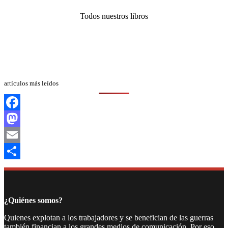
Todos nuestros libros
artículos más leídos
Facebook
Mastodon
Email
Compartir
¿Quiénes somos?
Quienes explotan a los trabajadores y se benefician de las guerras
también financian a los grandes medios de comunicación. Por eso,