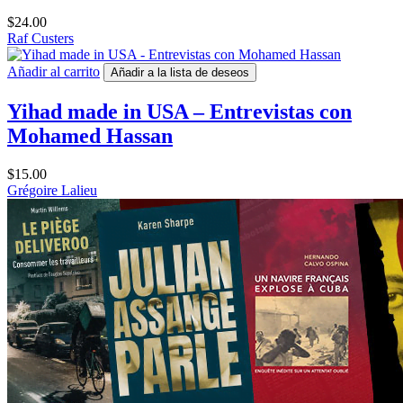
$
24.00
Raf Custers
Añadir al carrito
Añadir a la lista de deseos
Yihad made in USA – Entrevistas con
Mohamed Hassan
$
15.00
Grégoire Lalieu