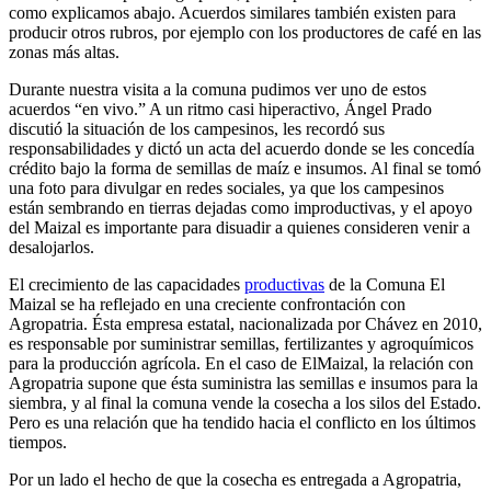
como explicamos abajo. Acuerdos similares también existen para
producir otros rubros, por ejemplo con los productores de café en las
zonas más altas.
Durante nuestra visita a la comuna pudimos ver uno de estos
acuerdos “en vivo.” A un ritmo casi hiperactivo, Ángel Prado
discutió la situación de los campesinos, les recordó sus
responsabilidades y dictó un acta del acuerdo donde se les concedía
crédito bajo la forma de semillas de maíz e insumos. Al final se tomó
una foto para divulgar en redes sociales, ya que los campesinos
están sembrando en tierras dejadas como improductivas, y el apoyo
del Maizal es importante para disuadir a quienes consideren venir a
desalojarlos.
El crecimiento de las capacidades
productivas
de la Comuna El
Maizal se ha reflejado en una creciente confrontación con
Agropatria. Ésta empresa estatal, nacionalizada por Chávez en 2010,
es responsable por suministrar semillas, fertilizantes y agroquímicos
para la producción agrícola. En el caso de ElMaizal, la relación con
Agropatria supone que ésta suministra las semillas e insumos para la
siembra, y al final la comuna vende la cosecha a los silos del Estado.
Pero es una relación que ha tendido hacia el conflicto en los últimos
tiempos.
Por un lado el hecho de que la cosecha es entregada a Agropatria,