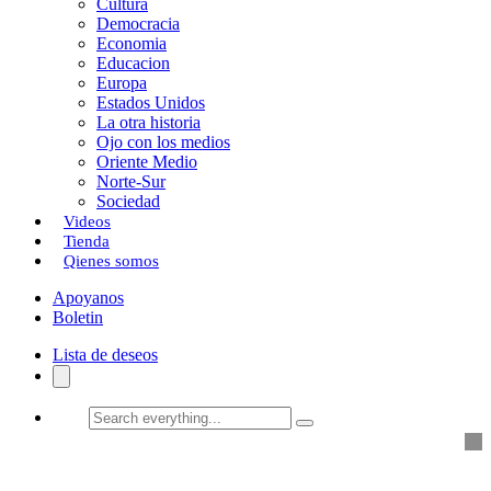
Cultura
k
o
a
Democracia
Economia
n
r
Educacion
Europa
t
Estados Unidos
i
La otra historia
Ojo con los medios
r
Oriente Medio
Norte-Sur
Sociedad
Videos
Tienda
Qienes somos
Apoyanos
Boletin
Lista de deseos
Search
everything...