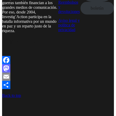
Reembolsos
guerras también financian a los
y
grandes medios de comunicación.
boletín
devoluciones
Por eso, desde 2004,
Investig’Action participa en la
Aviso legal y
batalla informativa por un mundo
política de
en paz y un reparto justo de la
privacidad
riqueza.
Facebook
Twitter
Instagram
YouTube
TikTok
Telegram
Enlace
Facebook
Mastodon
Email
Compartir
Back to top