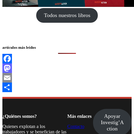
Todos nuestros libros
artículos más leídos
Facebook
Mastodon
Email
Compartir
Apoyar
¿Quiénes somos?
Más enlaces
Investig’A
Quienes explotan a los
Contacto
ction
trabajadores y se benefician de las