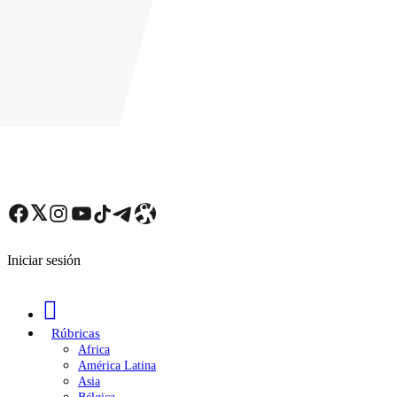
Skip
to
main
content
Facebook
Twitter
Instagram
YouTube
TikTok
Telegram
Enlace
Iniciar sesión
Rúbricas
Africa
América Latina
Asia