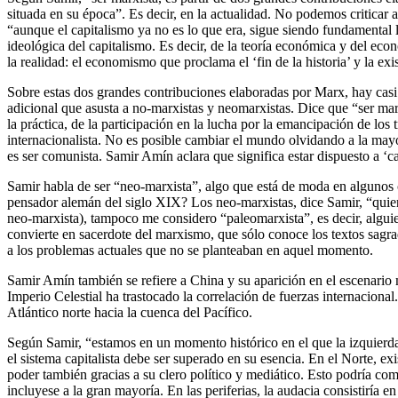
situada en su época”. Es decir, en la actualidad. No podemos criticar
“aunque el capitalismo ya no es lo que era, sigue siendo fundamental la
ideológica del capitalismo. Es decir, de la teoría económica y del eco
la realidad: el economismo que proclama el ‘fin de la historia’ y la exi
Sobre estas dos grandes contribuciones elaboradas por Marx, hay cas
adicional que asusta a no-marxistas y neomarxistas. Dice que “ser mar
la práctica, de la participación en la lucha por la emancipación de los
internacionalista. No es posible cambiar el mundo olvidando a la mayo
es ser comunista. Samir Amín aclara que significa estar dispuesto a ‘
Samir habla de ser “neo-marxista”, algo que está de moda en algunos 
pensador alemán del siglo XIX? Los neo-marxistas, dice Samir, “quie
neo-marxista), tampoco me considero “paleomarxista”, es decir, algui
convierte en sacerdote del marxismo, que sólo conoce los textos sagrad
a los problemas actuales que no se planteaban en aquel momento.
Samir Amín también se refiere a China y su aparición en el escenario 
Imperio Celestial ha trastocado la correlación de fuerzas internacional
Atlántico norte hacia la cuenca del Pacífico.
Según Samir, “estamos en un momento histórico en el que la izquierda
el sistema capitalista debe ser superado en su esencia. En el Norte, exi
poder también gracias a su clero político y mediático. Esto podría come
incluyese a la gran mayoría. En las periferias, la audacia consistiría e