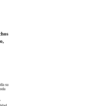
chos
o,
lla su
toda
?
lidad