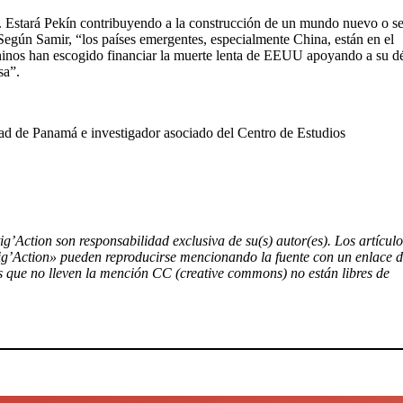
a. Estará Pekín contribuyendo a la construcción de un mundo nuevo o se
 Según Samir, “los países emergentes, especialmente China, están en el
chinos han escogido financiar la muerte lenta de EEUU apoyando a su déf
sa”.
idad de Panamá e investigador asociado del Centro de Estudios
tig’Action son responsabilidad exclusiva de su(s) autor(es). Los artículo
tig’Action» pueden reproducirse mencionando la fuente con un enlace 
tos que no lleven la mención CC (creative commons) no están libres de