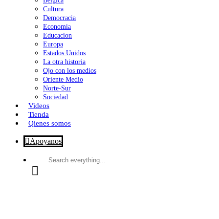
Bélgica
Cultura
Democracia
Economia
Educacion
Europa
Estados Unidos
La otra historia
Ojo con los medios
Oriente Medio
Norte-Sur
Sociedad
Videos
Tienda
Qienes somos
Apoyanos
Search
everything...