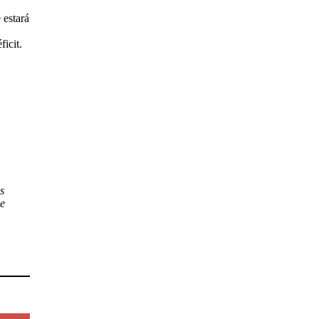
 estará
icit.
s
de