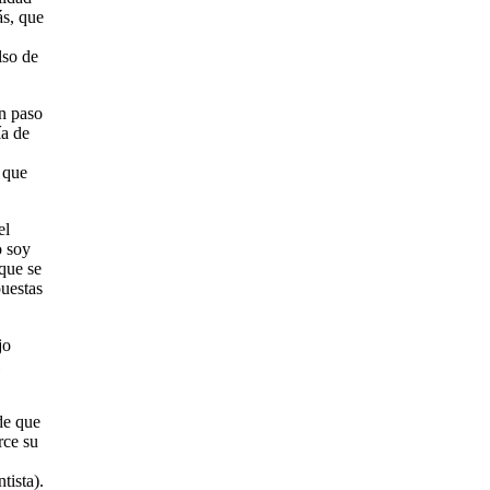
ás, que
lso de
un paso
ía de
 que
el
o soy
que se
puestas
jo
de que
rce su
tista).