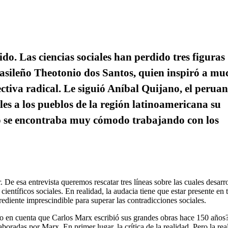
do. Las ciencias sociales han perdido tres figuras
brasileño Theotonio dos Santos, quien inspiró a mu
ctiva radical. Le siguió Aníbal Quijano, el peruan
les a los pueblos de la región latinoamericana su
o se encontraba muy cómodo trabajando con los
 esa entrevista queremos rescatar tres líneas sobre las cuales desarro
 científicos sociales. En realidad, la audacia tiene que estar presente en 
grediente imprescindible para superar las contradicciones sociales.
do en cuenta que Carlos Marx escribió sus grandes obras hace 150 años
boradas por Marx. En primer lugar, la crítica de la realidad. Pero la rea