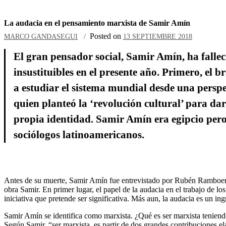
La audacia en el pensamiento marxista de Samir Amín
Posted on
MARCO GANDASEGUI
13 SEPTIEMBRE 2018
El gran pensador social, Samir Amín, ha falleci
insustituibles en el presente año. Primero, el 
a estudiar el sistema mundial desde una perspe
quien planteó la ‘revolución cultural’ para dar
propia identidad. Samir Amín era egipcio per
sociólogos latinoamericanos.
Antes de su muerte, Samir Amín fue entrevistado por Rubén Ramboer. De
obra Samir. En primer lugar, el papel de la audacia en el trabajo de los
iniciativa que pretende ser significativa. Más aun, la audacia es un in
Samir Amín se identifica como marxista. ¿Qué es ser marxista tenien
Según Samir, “ser marxista, es partir de dos grandes contribuciones ela