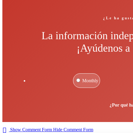
¿Le ha gust
La información indep
¡Ayúdenos a 
Monthly
¿Por qué h
Show Comment Form
Hide Comment Form