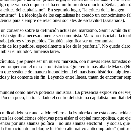
 algo que ya pasó o que se sitúa en un futuro desconocido. Señala, adem
 crítica del capitalismo”. En segundo lugar, “la crítica de la imagen
nomismo”. La ideología de los capitalistas ha creado un conocimiento fa
stencia para siempre de relaciones sociales de esclavitud (asalariada).
i un consenso sobre la definición actual del marxismo. Samir Amín da 
xista significa necesariamente ser comunista. Marx no disociaba la teor
 trabajadores y los pueblos. También significa ser un comunista
ría de los pueblos, especialmente a los de la periferia”. No queda claro
cambiar el mundo’. Inmensa tarea.
círculos. ¿Se puede ser un nuevo marxista, con nuevas ideas tomadas d
ren romper con el marxismo histórico. Quieren ir más allá de Marx. (N
en que sostiene de manera incondicional el marxismo histórico, alguien 
os y los comenta sin fin. Leyendo entre líneas, tratan de encontrar res
mundial como nueva potencia industrial. La presencia explosiva del vie
. Poco a poco, ha trasladado el centro del sistema capitalista mundial del
 radical debe ser audaz. Me refiero a la izquierda que está convencida 
sten las condiciones objetivas para aislar el capital monopolista, que eje
nzar por una alianza política – no una alianza electoral – y social, que
n la formación de un bloque histórico alternativo anticomprador” (anti-ren