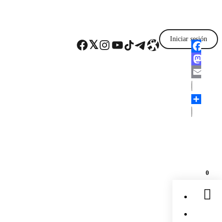
Iniciar sesión
Facebook
Twitter
Instagram
YouTube
TikTok
Telegram
Enlace
Faceboo
Mastodo
Email
Comparti
0