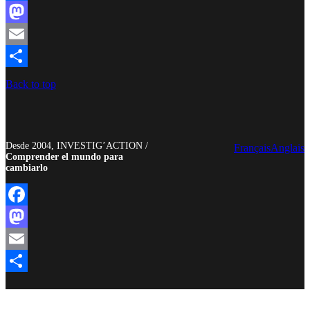
Facebook
Mastodon
Email
Compartir
Back to top
Desde 2004, INVESTIG’ACTION /
Français
Anglais
Comprender el mundo para
cambiarlo
Facebook
Mastodon
Email
Compartir