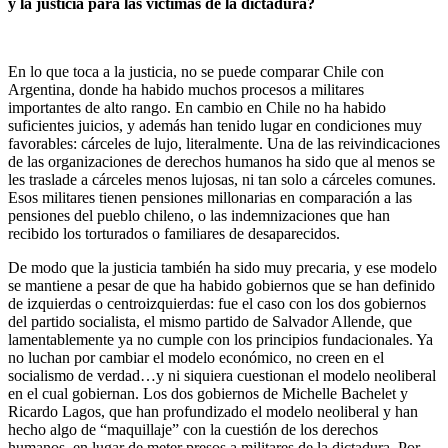
y la justicia para las víctimas de la dictadura?
En lo que toca a la justicia, no se puede comparar Chile con
Argentina, donde ha habido muchos procesos a militares
importantes de alto rango. En cambio en Chile no ha habido
suficientes juicios, y además han tenido lugar en condiciones muy
favorables: cárceles de lujo, literalmente. Una de las reivindicaciones
de las organizaciones de derechos humanos ha sido que al menos se
les traslade a cárceles menos lujosas, ni tan solo a cárceles comunes.
Esos militares tienen pensiones millonarias en comparación a las
pensiones del pueblo chileno, o las indemnizaciones que han
recibido los torturados o familiares de desaparecidos.
De modo que la justicia también ha sido muy precaria, y ese modelo
se mantiene a pesar de que ha habido gobiernos que se han definido
de izquierdas o centroizquierdas: fue el caso con los dos gobiernos
del partido socialista, el mismo partido de Salvador Allende, que
lamentablemente ya no cumple con los principios fundacionales. Ya
no luchan por cambiar el modelo económico, no creen en el
socialismo de verdad…y ni siquiera cuestionan el modelo neoliberal
en el cual gobiernan. Los dos gobiernos de Michelle Bachelet y
Ricardo Lagos, que han profundizado el modelo neoliberal y han
hecho algo de “maquillaje” con la cuestión de los derechos
humanos, en lugar de meter presos a militares de la dictadura. Por