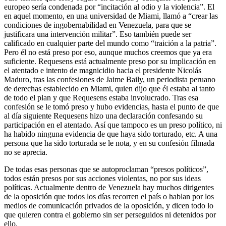
europeo sería condenada por “incitación al odio y la violencia”. El
en aquel momento, en una universidad de Miami, llamó a “crear las
condiciones de ingobernabilidad en Venezuela, para que se
justificara una intervención militar”. Eso también puede ser
calificado en cualquier parte del mundo como “traición a la patria”.
Pero él no está preso por eso, aunque muchos creemos que ya era
suficiente. Requesens está actualmente preso por su implicación en
el atentado e intento de magnicidio hacia el presidente Nicolás
Maduro, tras las confesiones de Jaime Baily, un periodista peruano
de derechas establecido en Miami, quien dijo que él estaba al tanto
de todo el plan y que Requesens estaba involucrado. Tras esa
confesión se le tomó preso y hubo evidencias, hasta el punto de que
al día siguiente Requesens hizo una declaración confesando su
participación en el atentado. Así que tampoco es un preso político, ni
ha habido ninguna evidencia de que haya sido torturado, etc. A una
persona que ha sido torturada se le nota, y en su confesión filmada
no se aprecia.
De todas esas personas que se autoproclaman “presos políticos”,
todos están presos por sus acciones violentas, no por sus ideas
políticas. Actualmente dentro de Venezuela hay muchos dirigentes
de la oposición que todos los días recorren el país o hablan por los
medios de comunicación privados de la oposición, y dicen todo lo
que quieren contra el gobierno sin ser perseguidos ni detenidos por
ello.