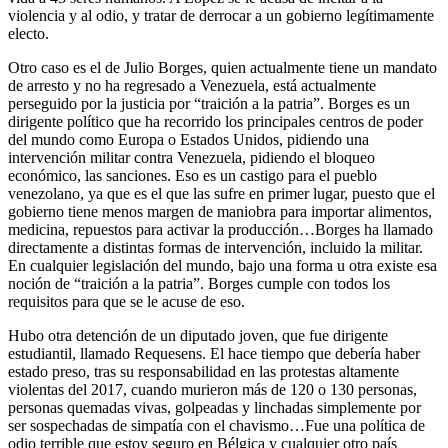
violencia y al odio, y tratar de derrocar a un gobierno legítimamente
electo.
Otro caso es el de Julio Borges, quien actualmente tiene un mandato
de arresto y no ha regresado a Venezuela, está actualmente
perseguido por la justicia por “traición a la patria”. Borges es un
dirigente político que ha recorrido los principales centros de poder
del mundo como Europa o Estados Unidos, pidiendo una
intervención militar contra Venezuela, pidiendo el bloqueo
económico, las sanciones. Eso es un castigo para el pueblo
venezolano, ya que es el que las sufre en primer lugar, puesto que el
gobierno tiene menos margen de maniobra para importar alimentos,
medicina, repuestos para activar la producción…Borges ha llamado
directamente a distintas formas de intervención, incluido la militar.
En cualquier legislación del mundo, bajo una forma u otra existe esa
noción de “traición a la patria”. Borges cumple con todos los
requisitos para que se le acuse de eso.
Hubo otra detención de un diputado joven, que fue dirigente
estudiantil, llamado Requesens. El hace tiempo que debería haber
estado preso, tras su responsabilidad en las protestas altamente
violentas del 2017, cuando murieron más de 120 o 130 personas,
personas quemadas vivas, golpeadas y linchadas simplemente por
ser sospechadas de simpatía con el chavismo…Fue una política de
odio terrible que estoy seguro en Bélgica y cualquier otro país