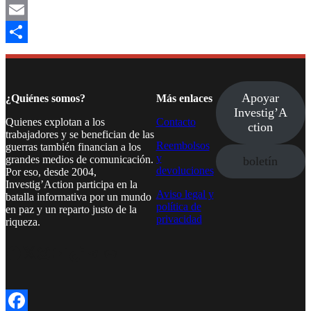
Mastodon
Email
Compartir
Apoyar
¿Quiénes somos?
Más enlaces
Investig’A
Quienes explotan a los
Contacto
ction
trabajadores y se benefician de las
Reembolsos
guerras también financian a los
y
grandes medios de comunicación.
boletín
devoluciones
Por eso, desde 2004,
Investig’Action participa en la
Aviso legal y
batalla informativa por un mundo
política de
en paz y un reparto justo de la
privacidad
riqueza.
Facebook
Twitter
Instagram
YouTube
TikTok
Telegram
Enlace