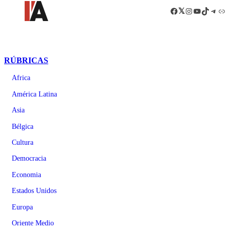
Facebook
LinkedIn
Instagram
YouTube
TikTok
Teleg
Enl
RÚBRICAS
Africa
América Latina
Asia
Bélgica
Cultura
Democracia
Economia
Estados Unidos
Europa
Oriente Medio