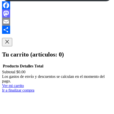
Facebook
Mastodon
Email
Compartir
Tu carrito
(artículos: 0)
Producto
Detalles
Total
Subtotal
$0.00
Productos
Los gastos de envío y descuentos se calculan en el momento del
pago.
del
Ver mi carrito
carrito
Ir a finalizar compra