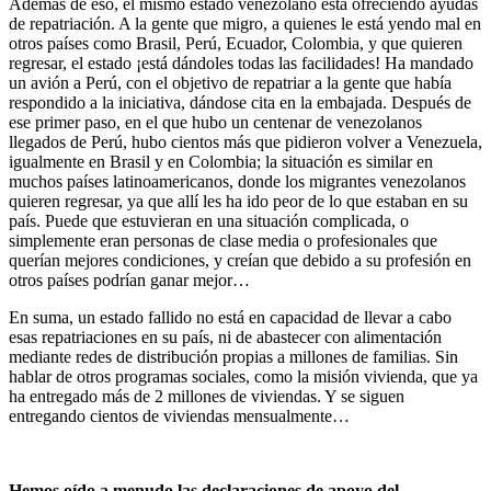
Además de eso, el mismo estado venezolano está ofreciendo ayudas
de repatriación. A la gente que migro, a quienes le está yendo mal en
otros países como Brasil, Perú, Ecuador, Colombia, y que quieren
regresar, el estado ¡está dándoles todas las facilidades! Ha mandado
un avión a Perú, con el objetivo de repatriar a la gente que había
respondido a la iniciativa, dándose cita en la embajada. Después de
ese primer paso, en el que hubo un centenar de venezolanos
llegados de Perú, hubo cientos más que pidieron volver a Venezuela,
igualmente en Brasil y en Colombia; la situación es similar en
muchos países latinoamericanos, donde los migrantes venezolanos
quieren regresar, ya que allí les ha ido peor de lo que estaban en su
país. Puede que estuvieran en una situación complicada, o
simplemente eran personas de clase media o profesionales que
querían mejores condiciones, y creían que debido a su profesión en
otros países podrían ganar mejor…
En suma, un estado fallido no está en capacidad de llevar a cabo
esas repatriaciones en su país, ni de abastecer con alimentación
mediante redes de distribución propias a millones de familias. Sin
hablar de otros programas sociales, como la misión vivienda, que ya
ha entregado más de 2 millones de viviendas. Y se siguen
entregando cientos de viviendas mensualmente…
Hemos oído a menudo las declaraciones de apoyo del