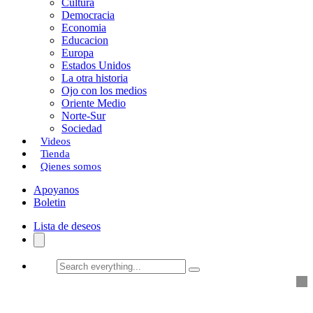
Cultura
k
o
a
Democracia
Economia
n
r
Educacion
Europa
t
Estados Unidos
i
La otra historia
Ojo con los medios
r
Oriente Medio
Norte-Sur
Sociedad
Videos
Tienda
Qienes somos
Apoyanos
Boletin
Lista de deseos
Search
everything...