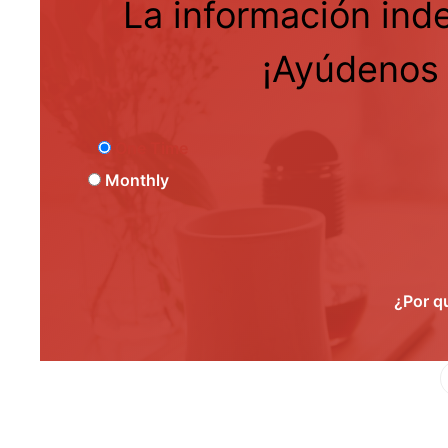
La información ind
¡Ayúdenos 
One Time
Monthly
¿Por q
Fa