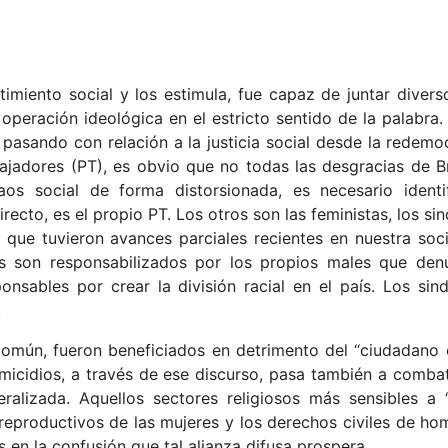
imiento social y los estimula, fue capaz de juntar divers
peración ideológica en el estricto sentido de la palabra.
e pasando con relación a la justicia social desde la redemo
ajadores (PT), es obvio que no todas las desgracias de Br
aos social de forma distorsionada, es necesario identi
recto, es el propio PT. Los otros son las feministas, los sin
s que tuvieron avances parciales recientes en nuestra soc
dos son responsabilizados por los propios males que den
nsables por crear la división racial en el país. Los sind
.
 común, fueron beneficiados en detrimento del “ciudadano
omicidios, a través de ese discurso, pasa también a comba
ralizada. Aquellos sectores religiosos más sensibles a 
reproductivos de las mujeres y los derechos civiles de ho
 en la confusión que tal alianza difusa prospera.