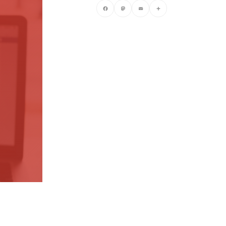
.
Facebook
Mastodon
Email
Compartir