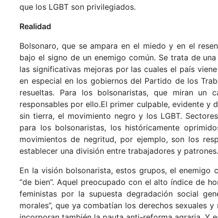
que los LGBT son privilegiados.
Realidad
Bolsonaro, que se ampara en el miedo y en el resent
bajo el signo de un enemigo común. Se trata de una o
las significativas mejoras por las cuales el país vien
en especial en los gobiernos del Partido de los Trab
resueltas. Para los bolsonaristas, que miran un c
responsables por ello.El primer culpable, evidente y di
sin tierra, el movimiento negro y los LGBT. Sectore
para los bolsonaristas, los históricamente oprimi
movimientos de negritud, por ejemplo, son los respo
establecer una división entre trabajadores y patrones
En la visión bolsonarista, estos grupos, el enemigo
“de bien”. Aquel preocupado con el alto índice de h
feministas por la supuesta degradación social gene
morales”, que ya combatían los derechos sexuales y 
incorporan también la pauta anti-reforma agraria. Y es