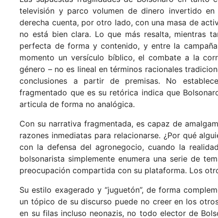
televisión y parco volumen de dinero invertido en
derecha cuenta, por otro lado, con una masa de activis
no está bien clara. Lo que más resalta, mientras t
perfecta de forma y contenido, y entre la campaña d
momento un versículo bíblico, el combate a la cor
género – no es lineal en términos racionales tradici
conclusiones a partir de premisas. No establec
fragmentado que es su retórica indica que Bolsonaro 
articula de forma no analógica.
Con su narrativa fragmentada, es capaz de amalgama
razones inmediatas para relacionarse. ¿Por qué alg
con la defensa del agronegocio, cuando la realidad
bolsonarista simplemente enumera una serie de tem
preocupación compartida con su plataforma. Los otr
Su estilo exagerado y “juguetón”, de forma compleme
un tópico de su discurso puede no creer en los otr
en su filas incluso neonazis, no todo elector de Bo