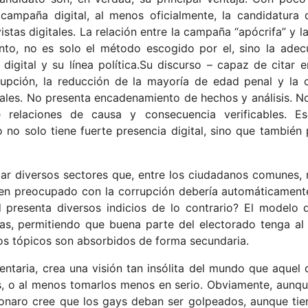
 campaña digital, al menos oficialmente, la candidatura
tas digitales. La relación entre la campaña “apócrifa” y la
anto, no es solo el método escogido por el, sino la adec
igital y su línea política.Su discurso – capaz de citar 
rupción, la reducción de la mayoría de edad penal y la 
onales. No presenta encadenamiento de hechos y análisis. No
e relaciones de causa y consecuencia verificables. E
no solo tiene fuerte presencia digital, sino que también 
r diversos sectores que, entre los ciudadanos comunes, 
uien preocupado con la corrupción debería automáticament
 presenta diversos indicios de lo contrario? El modelo 
as, permitiendo que buena parte del electorado tenga a
os tópicos son absorbidos de forma secundaria.
ntaria, crea una visión tan insólita del mundo que aquel
os, o al menos tomarlos menos en serio. Obviamente, aunq
lsonaro cree que los gays deban ser golpeados, aunque tie