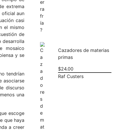
 de extrema
 oficial aun
uación casi
en el mismo
cuestión de
 desarrolla
se mosaico
Cazadores de materias
piensa y se
primas
$
24.00
no tendrían
Raf Custers
e asociarse
de discurso
l menos una
 que escoge
ue que haya
nda a creer