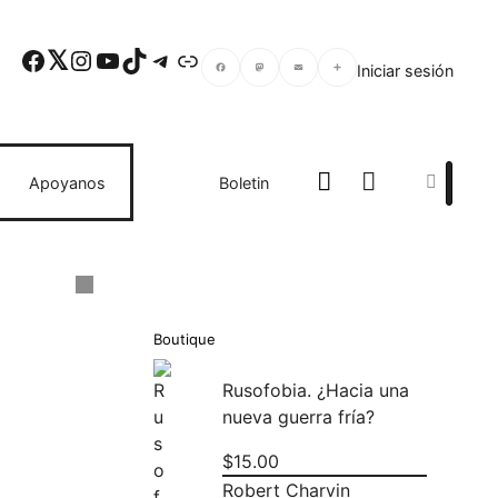
Facebook
Twitter
Instagram
YouTube
TikTok
Telegram
Enlace
Iniciar sesión
Facebook
Mastodon
Email
Compartir
Search
Apoyanos
Boletin
Boutique
Rusofobia. ¿Hacia una
nueva guerra fría?
$
15.00
Robert Charvin