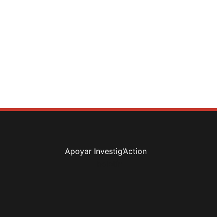
Apoyar Investig’Action
boletín