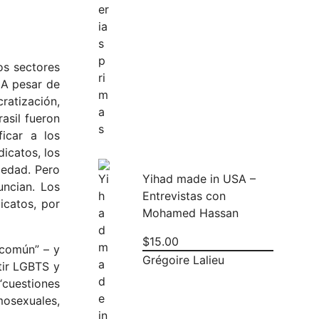
os sectores
 A pesar de
cratización,
asil fueron
ficar a los
dicatos, los
iedad. Pero
Yihad made in USA –
uncian. Los
Entrevistas con
icatos, por
Mohamed Hassan
$
15.00
 común” – y
Grégoire Lalieu
tir LGBTS y
“cuestiones
mosexuales,