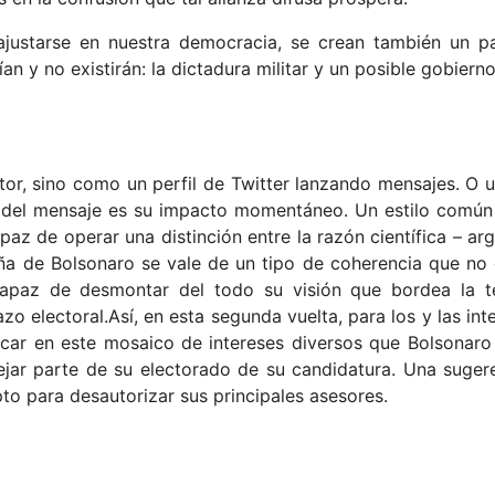
a ajustarse en nuestra democracia, se crean también un 
tían y no existirán: la dictadura militar y un posible gobiern
tor, sino como un perfil de Twitter lanzando mensajes. O 
el mensaje es su impacto momentáneo. Un estilo común 
paz de operar una distinción entre la razón científica – ar
aña de Bolsonaro se vale de un tipo de coherencia que no e
capaz de desmontar del todo su visión que bordea la t
azo electoral.Así, en esta segunda vuelta, para los y las in
ficar en este mosaico de intereses diversos que Bolsonaro
ejar parte de su electorado de su candidatura. Una sugere
o para desautorizar sus principales asesores.