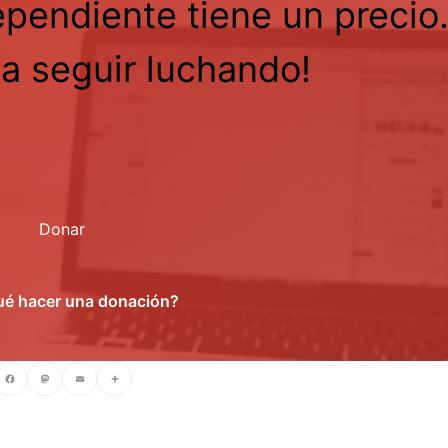
ependiente tiene un precio
a seguir luchando!
Donar
ué hacer una donación?
cebook
Mastodon
Email
Compartir