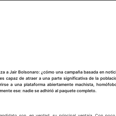
aza a Jair Bolsonaro: ¿cómo una campaña basada en notici
s capaz de atraer a una parte significativa de la pobla
rirse a una plataforma abiertamente machista, homófobo
tamente ese: nadie se adhirió al paquete completo.
candidato son, en verdad, su principal ventaja. Con poc